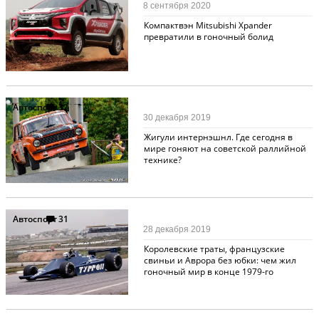
8 сентября 2020
Компактвэн Mitsubishi Xpander
превратили в гоночный болид
Автоспорт
32
30 декабря 2019
Жигули интернэшнл. Где сегодня в
мире гоняют на советской раллийной
технике?
Автоспорт
31
28 декабря 2019
Королевские траты, французские
свиньи и Аврора без юбки: чем жил
гоночный мир в конце 1979-го