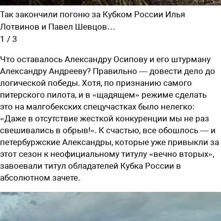
Так закончили погоню за Кубком России Илья
Лотвинов и Павел Шевцов…
1
/
3
Что оставалось Александру Осипову и его штурману
Александру Андрееву? Правильно — довести дело до
логической победы. Хотя, по признанию самого
питерского пилота, и в «щадящем» режиме сделать
это на малгобекских спецучастках было нелегко:
«Даже в отсутствие жесткой конкуренции мы не раз
свешивались в обрыв!». К счастью, все обошлось — и
петербуржские Александры, которые уже привыкли за
этот сезон к неофициальному титулу «вечно вторых»,
завоевали титул обладателей Кубка России в
абсолютном зачете.