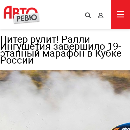
s
Питер рулит! Ралли
Ингушетия завершило 19-
этапный марафон в Кубке
России