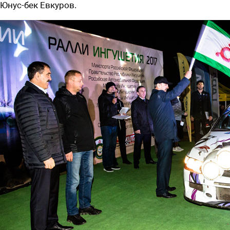
Юнус-бек Евкуров.