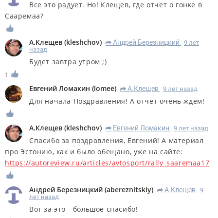
Все это радует. Но! Клещев, где отчет о гонке в
Сааремаа?
А.Клещев
(
kleshchov
)
Андрей Березницкий
9 лет
R
назад
Будет завтра утром ;)
1
Евгений Ломакин
(
lomee
)
А.Клещев
9 лет назад
R
Для начала Поздравления! А отчёт очень ждём!
А.Клещев
(
kleshchov
)
Евгений Ломакин
9 лет назад
R
Спасибо за поздравления, Евгений! А материал
про Эстонию, как и было обещано, уже на сайте:
https://autoreview.ru/articles/avtosport/rally_saaremaa17
Андрей Березницкий
(
abereznitskiy
)
А.Клещев
9
R
лет назад
Вот за это - большое спасибо!