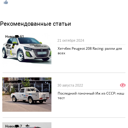
Рекомендованные статьи
Новости
61
21 октября 2024
Хэтчбек Peugeot 208 Racing: ралли для
всех
Ретротест
54
p
30 августа 2022
Последний гоночный Иж из СССР: наш
тест
Новости
7