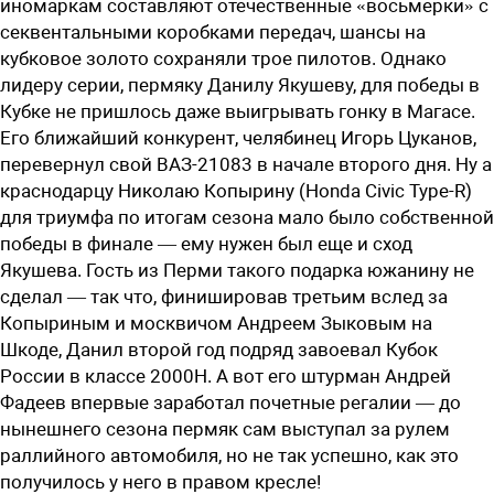
иномаркам составляют отечественные «восьмерки» с
секвентальными коробками передач, шансы на
кубковое золото сохраняли трое пилотов. Однако
лидеру серии, пермяку Данилу Якушеву, для победы в
Кубке не пришлось даже выигрывать гонку в Магасе.
Его ближайший конкурент, челябинец Игорь Цуканов,
перевернул свой ВАЗ-21083 в начале второго дня. Ну а
краснодарцу Николаю Копырину (Honda Civic Type-R)
для триумфа по итогам сезона мало было собственной
победы в финале — ему нужен был еще и сход
Якушева. Гость из Перми такого подарка южанину не
сделал — так что, финишировав третьим вслед за
Копыриным и москвичом Андреем Зыковым на
Шкоде, Данил второй год подряд завоевал Кубок
России в классе 2000Н. А вот его штурман Андрей
Фадеев впервые заработал почетные регалии — до
нынешнего сезона пермяк сам выступал за рулем
раллийного автомобиля, но не так успешно, как это
получилось у него в правом кресле!