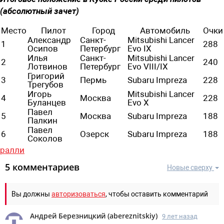
(абсолютный зачет)
Место
Пилот
Город
Автомобиль
Очки
Александр
Санкт-
Mitsubishi Lancer
1
288
Осипов
Петербург
Evo IX
Илья
Санкт-
Mitsubishi Lancer
2
240
Лотвинов
Петербург
Evo VIII/IX
Григорий
3
Пермь
Subaru Impreza
228
Трегубов
Игорь
Mitsubishi Lancer
4
Москва
228
Буланцев
Evo X
Павел
5
Москва
Subaru Impreza
188
Палкин
Павел
6
Озерск
Subaru Impreza
188
Соколов
ралли
5 комментариев
Новые сверху
Вы должны
авторизоваться
, чтобы оставить комментарий
Андрей Березницкий
(
abereznitskiy
)
9 лет назад