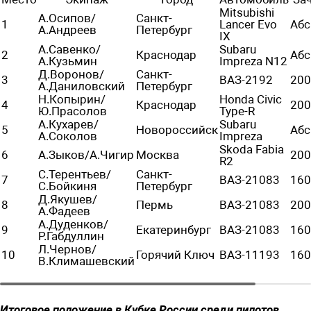
Mitsubishi
А.Осипов/
Санкт-
1
Lancer Evo
Абс
А.Андреев
Петербург
IX
А.Савенко/
Subaru
2
Краснодар
Абс
А.Кузьмин
Impreza N12
Д.Воронов/
Санкт-
3
ВАЗ-2192
20
А.Даниловский
Петербург
Н.Копырин/
Honda Civic
4
Краснодар
20
Ю.Прасолов
Type-R
А.Кухарев/
Subaru
5
Новороссийск
Абс
А.Соколов
Impreza
Skoda Fabia
6
А.Зыков/А.Чигир
Москва
20
R2
С.Терентьев/
Санкт-
7
ВАЗ-21083
16
С.Бойкиня
Петербург
Д.Якушев/
8
Пермь
ВАЗ-21083
20
А.Фадеев
А.Дуденков/
9
Екатеринбург
ВАЗ-21083
16
Р.Габдуллин
Л.Чернов/
10
Горячий Ключ
ВАЗ-11193
16
В.Климашевский
Итоговое положение в Кубке России среди пилотов