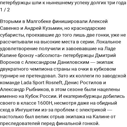
петербуржцы шли к нынешнему успеху долгих три года
1
/
2
Вторыми в Малгобеке финишировали Алексей
Савенко и Андрей Кузьмин, но краснодарские
субаристы, проехавшие до того лишь две гонки, уже не
рассчитывали на высокие места в серии. Локальное
удовлетворение получили и завоевавшие на Ладе
Калине бронзу «абсолюта» петербуржцы Дмитрий
Воронов с Александром Даниловским — экипаж
двукратного чемпиона страны на очки в кубковом
турнире не претендовал. Зато их коллеги по заводской
команде Lada Sport Rosneft, Денис Ростилов и
Александр Рыбников, в этом сезоне были нацелены
именно на Кубок России. И екатеринбуржцы добились
своего в классе 1600Н, несмотря даже на обидный
сход в Ингушетии из-за проблем с электрикой —
настолько был велик отрыв экипажа на Калине от
преследователей перед финальной гонкой.