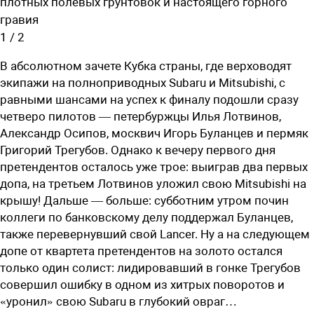
плотных полевых грунтовок и настоящего горного
гравия
1
/
2
В абсолютном зачете Кубка страны, где верховодят
экипажи на полноприводных Subaru и Mitsubishi, с
равными шансами на успех к финалу подошли сразу
четверо пилотов — петербуржцы Илья Лотвинов,
Александр Осипов, москвич Игорь Буланцев и пермяк
Григорий Трегубов. Однако к вечеру первого дня
претендентов осталось уже трое: выиграв два первых
допа, на третьем Лотвинов уложил свою Mitsubishi на
крышу! Дальше — больше: субботним утром почин
коллеги по банковскому делу поддержал Буланцев,
также перевернувший свой Lancer. Ну а на следующем
допе от квартета претендентов на золото остался
только один солист: лидировавший в гонке Трегубов
совершил ошибку в одном из хитрых поворотов и
«уронил» свою Subaru в глубокий овраг…