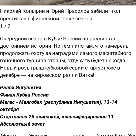
Николай Копырин и Юрий Прасолов забили «гол
престижа» в финальной гонке сезона…
1
/
2
Очередной сезон в Кубке России по ралли стал
достоянием истории. Но тем пилотам, что намерены
продолжать охоту за наградами самого масштабного
гоночного турнира страны, отдыхать будет некогда.
Новый розыгрыш кубковой серии стартует уже в
декабре — на кировском ралли Вятка!
Ралли Ингушетия
Финал Кубка России
Магас - Малгобек (республика Ингушетия), 13-14
октября
Стартовало 28 экипажей, классифицировано 11
Абсолютный зачет
Место
Экипаж
Город
Автомобиль
За