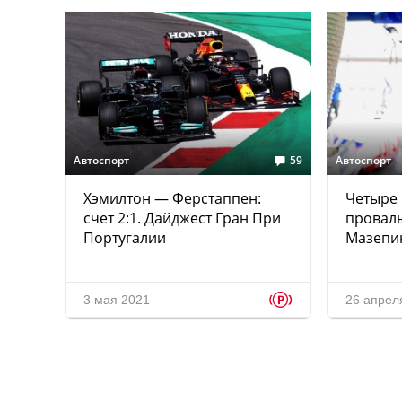
Автоспорт
59
Автоспорт
Хэмилтон — Ферстаппен:
Четыре
счет 2:1. Дайджест Гран При
провал
Португалии
Мазепи
p
3 мая 2021
26 апрел