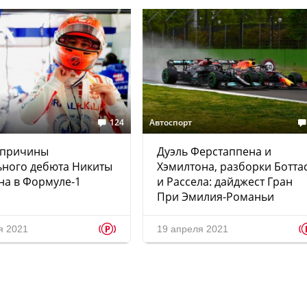
124
Автоспорт
 причины
Дуэль Ферстаппена и
ьного дебюта Никиты
Хэмилтона, разборки Ботта
на в Формуле-1
и Рассела: дайджест Гран
При Эмилия-Романьи
p
я 2021
19 апреля 2021