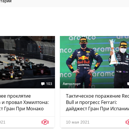
нтарий
103
Автоспорт
ее проклятие
Тактическое поражение Re
 и провал Хэмилтона:
Bull и прогресс Ferrari:
т Гран При Монако
дайджест Гран При Испани
p
021
10 мая 2021