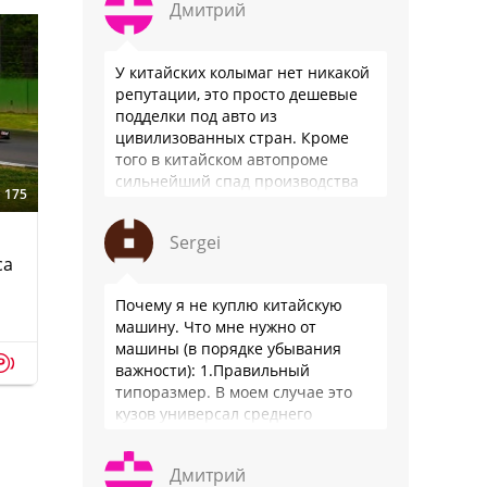
Дмитрий
У китайских колымаг нет никакой
репутации, это просто дешевые
подделки под авто из
цивилизованных стран. Кроме
того в китайском автопроме
сильнейший спад производства
175
(более 20% по итогам года)и
почти все китайские
Sergei
производители работают …
са
Почему я не куплю китайскую
машину. Что мне нужно от
машины (в порядке убывания
p
важности): 1.Правильный
типоразмер. В моем случае это
кузов универсал среднего
размера. 2.Надежность. Хочется
быть уверенным, что она меня
Дмитрий
везде довезет и …