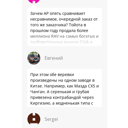
Зачем АР опять сравнивает
несравнимое, очередной заказ от
того же заказчика? Тойота в
прошлом году продала более
миллиона RAV на самых богатых и
требовательных рынках США и
Японии, в очередной раз
подтвердив статус …
Евгений
При этом обе веревки
произведены на одном заводе в
Китае. Например, как Мазда СХ5 и
Чанган. А серенькая и грубая
привезена контрабандой через
Киргизию, а модненькая типа с
гарантией
Sergei