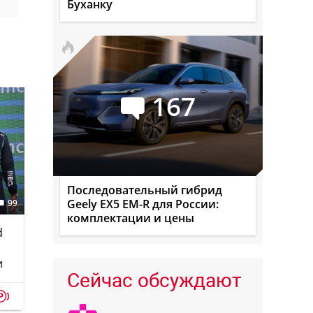
Буханку
167
Последовательный гибрид
Geely EX5 EM-R для России:
99
комплектации и цены
d
и
Сейчас обсуждают
p