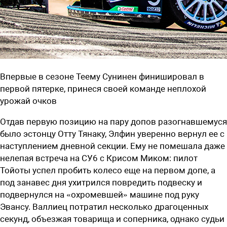
Впервые в сезоне Теему Сунинен финишировал в
первой пятерке, принеся своей команде неплохой
урожай очков
Отдав первую позицию на пару допов разогнавшемуся
было эстонцу Отту Тянаку, Элфин уверенно вернул ее с
наступлением дневной секции. Ему не помешала даже
нелепая встреча на СУ6 с Крисом Миком: пилот
Тойоты успел пробить колесо еще на первом допе, а
под занавес дня ухитрился повредить подвеску и
подвернулся на «охромевшей» машине под руку
Эвансу. Валлиец потратил несколько драгоценных
секунд, объезжая товарища и соперника, однако судьи