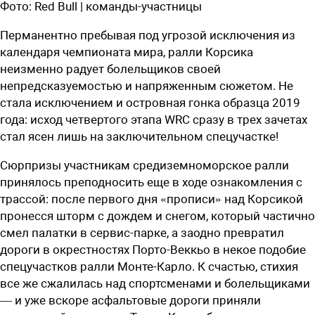
Фото:
Red Bull | команды-участницы
Перманентно пребывая под угрозой исключения из
календаря чемпионата мира, ралли Корсика
неизменно радует болельщиков своей
непредсказуемостью и напряженным сюжетом. Не
стала исключением и островная гонка образца 2019
года: исход четвертого этапа WRC сразу в трех зачетах
стал ясен лишь на заключительном спецучастке!
Сюрпризы участникам средиземноморское ралли
принялось преподносить еще в ходе ознакомления с
трассой: после первого дня «прописи» над Корсикой
пронесся шторм с дождем и снегом, который частично
смел палатки в сервис-парке, а заодно превратил
дороги в окрестностях Порто-Веккьо в некое подобие
спецучастков ралли Монте-Карло. К счастью, стихия
все же сжалилась над спортсменами и болельщиками
— и уже вскоре асфальтовые дороги приняли