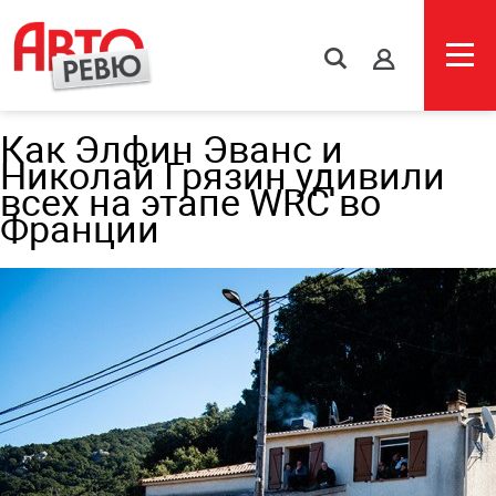
s
Как Элфин Эванс и
Николай Грязин удивили
всех на этапе WRC во
Франции