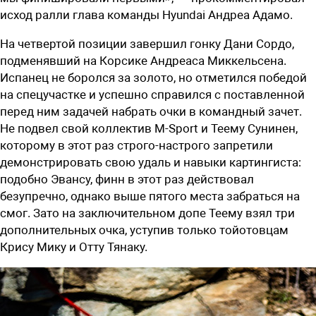
исход ралли глава команды Hyundai Андреа Адамо.
На четвертой позиции завершил гонку Дани Сордо,
подменявший на Корсике Андреаса Миккельсена.
Испанец не боролся за золото, но отметился победой
на спецучастке и успешно справился с поставленной
перед ним задачей набрать очки в командный зачет.
Не подвел свой коллектив M-Sport и Теему Сунинен,
которому в этот раз строго-настрого запретили
демонстрировать свою удаль и навыки картингиста:
подобно Эвансу, финн в этот раз действовал
безупречно, однако выше пятого места забраться на
смог. Зато на заключительном допе Теему взял три
дополнительных очка, уступив только тойотовцам
Крису Мику и Отту Тянаку.