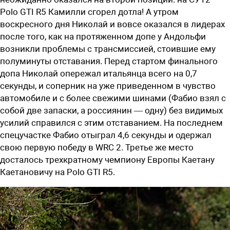
Polo GTI R5 Камилли сгорел дотла! А утром
воскресного дня Николай и вовсе оказался в лидерах
после того, как на протяженном допе у Андольфи
возникли проблемы с трансмиссией, стоившие ему
полуминуты отставания. Перед стартом финального
допа Николай опережал итальянца всего на 0,7
секунды, и соперник на уже приведенном в чувство
автомобиле и с более свежими шинами (Фабио взял с
собой две запаски, а россиянин — одну) без видимых
усилий справился с этим отставанием. На последнем
спецучастке Фабио отыграл 4,6 секунды и одержал
свою первую победу в WRC 2. Третье же место
досталось трехкратному чемпиону Европы Каетану
Каетановичу на Polo GTI R5.