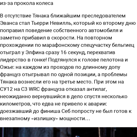
из-за прокола колеса
В отсутствие Тянака ближайшим преследователем
Эванса стал Тьерри Невилль, который ко второму дню
поправил поведение собственного автомобиля и
заметно прибавил в скорости. На повторном
прохождении по марафонскому спецучастку бельгиец
отыграл у Элфина сразу 16 секунд, перехватив
лидерство в гонке! Подтянулся к голове пелотона и
Ожье: на каждом из проходов по длинному допу
француз отыгрывал по одной позиции, а проблемы
Тянака вознесли его на третье место. При этом на
СУ12 на C3 WRC француза отказал антилаг,
неожиданно вернувшийся в дело спустя несколько
километров, что едва не привело к аварии:
доезжавший до финиша Себ попросту не был готов к
внезапному «излишку» мощности…