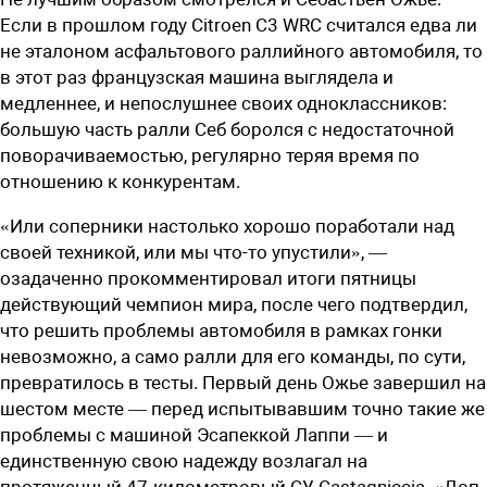
Если в прошлом году Citroen C3 WRC считался едва ли
не эталоном асфальтового раллийного автомобиля, то
в этот раз французская машина выглядела и
медленнее, и непослушнее своих одноклассников:
большую часть ралли Себ боролся с недостаточной
поворачиваемостью, регулярно теряя время по
отношению к конкурентам.
«Или соперники настолько хорошо поработали над
своей техникой, или мы что-то упустили», —
озадаченно прокомментировал итоги пятницы
действующий чемпион мира, после чего подтвердил,
что решить проблемы автомобиля в рамках гонки
невозможно, а само ралли для его команды, по сути,
превратилось в тесты. Первый день Ожье завершил на
шестом месте — перед испытывавшим точно такие же
проблемы с машиной Эсапеккой Лаппи — и
единственную свою надежду возлагал на
протяженный 47-километровый СУ Castagniccia. «Доп