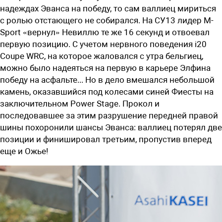
надеждах Эванса на победу, то сам валлиец мириться
с ролью отстающего не собирался. На СУ13 лидер M-
Sport «вернул» Невиллю те же 16 секунд и отвоевал
первую позицию. С учетом нервного поведения i20
Coupe WRC, на которое жаловался с утра бельгиец,
можно было надеяться на первую в карьере Элфина
победу на асфальте... Но в дело вмешался небольшой
камень, оказавшийся под колесами синей Фиесты на
заключительном Power Stage. Прокол и
последовавшее за этим разрушение передней правой
шины похоронили шансы Эванса: валлиец потерял две
позиции и финишировал третьим, пропустив вперед
еще и Ожье!