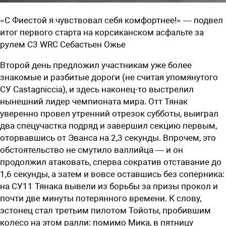
«С Фиестой я чувствовал себя комфортнее!» — подвел
итог первого старта на корсиканском асфальте за
рулем C3 WRC Себастьен Ожье
Второй день предложил участникам уже более
знакомые и разбитые дороги (не считая упомянутого
СУ Castagniccia), и здесь наконец-то выстрелил
нынешний лидер чемпионата мира. Отт Тянак
уверенно провел утренний отрезок субботы, выиграл
два спецучастка подряд и завершил секцию первым,
оторвавшись от Эванса на 2,3 секунды. Впрочем, это
обстоятельство не смутило валлийца — и он
продолжил атаковать, сперва сократив отставание до
1,6 секунды, а затем и вовсе оставшись без соперника:
на СУ11 Тянака вывели из борьбы за призы прокол и
почти две минуты потерянного времени. К слову,
эстонец стал третьим пилотом Тойоты, пробившим
колесо на этом ралли: помимо Мика, в пятницу