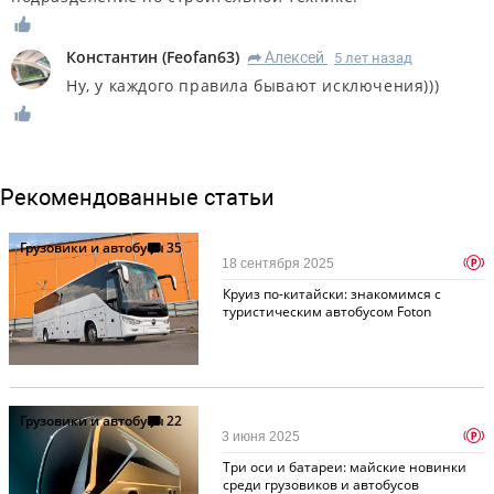
Константин
(
Feofan63
)
Алексей
5 лет назад
R
Ну, у каждого правила бывают исключения)))
Рекомендованные статьи
Грузовики и автобусы
35
p
18 сентября 2025
Круиз по-китайски: знакомимся с
туристическим автобусом Foton
Грузовики и автобусы
22
p
3 июня 2025
Три оси и батареи: майские новинки
среди грузовиков и автобусов