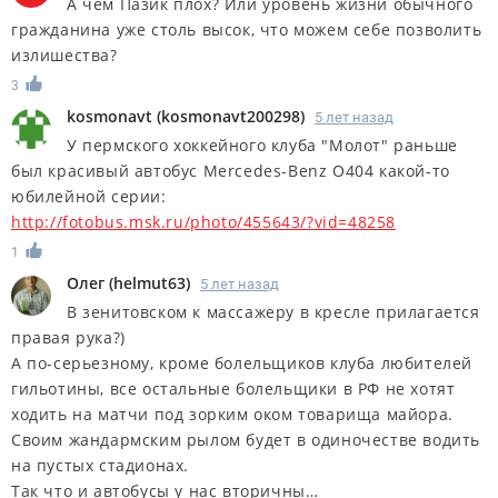
А чем Пазик плох? Или уровень жизни обычного
гражданина уже столь высок, что можем себе позволить
излишества?
3
kosmonavt
(
kosmonavt200298
)
5 лет назад
У пермского хоккейного клуба "Молот" раньше
был красивый автобус Mercedes-Benz O404 какой-то
юбилейной серии:
http://fotobus.msk.ru/photo/455643/?vid=48258
1
Олег
(
helmut63
)
5 лет назад
В зенитовском к массажеру в кресле прилагается
правая рука?)
А по-серьезному, кроме болельщиков клуба любителей
гильотины, все остальные болельщики в РФ не хотят
ходить на матчи под зорким оком товарища майора.
Своим жандармским рылом будет в одиночестве водить
на пустых стадионах.
Так что и автобусы у нас вторичны…