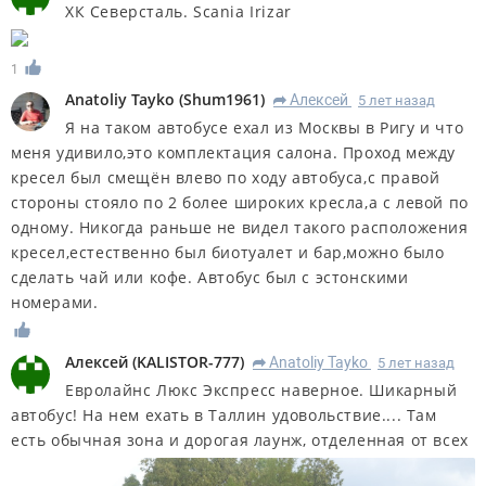
ХК Северсталь. Scania Irizar
1
Anatoliy Tayko
(
Shum1961
)
Алексей
5 лет назад
R
Я на таком автобусе ехал из Москвы в Ригу и что
меня удивило,это комплектация салона. Проход между
кресел был смещён влево по ходу автобуса,с правой
стороны стояло по 2 более широких кресла,а с левой по
одному. Никогда раньше не видел такого расположения
кресел,естественно был биотуалет и бар,можно было
сделать чай или кофе. Автобус был с эстонскими
номерами.
Алексей
(
KALISTOR-777
)
Anatoliy Tayko
5 лет назад
R
Евролайнс Люкс Экспресс наверное. Шикарный
автобус! На нем ехать в Таллин удовольствие.... Там
есть обычная зона и дорогая лаунж, отделенная от всех