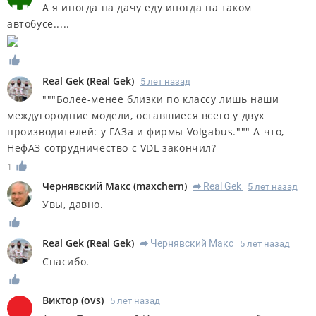
А я иногда на дачу еду иногда на таком
автобусе.....
Real Gek
(
Real Gek
)
5 лет назад
"""Более-менее близки по классу лишь наши
междугородние модели, оставшиеся всего у двух
производителей: у ГАЗа и фирмы Volgabus.""" А что,
НефАЗ сотрудничество с VDL закончил?
1
Чернявский Макс
(
maxchern
)
Real Gek
5 лет назад
R
Увы, давно.
Real Gek
(
Real Gek
)
Чернявский Макс
5 лет назад
R
Спасибо.
Виктор
(
ovs
)
5 лет назад