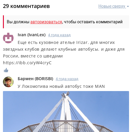
29 комментариев
Новые сверху
Вы должны
авторизоваться
, чтобы оставить комментарий
Ivan
(
IvanLex
)
4 года назад
Еще есть кузовное ателье Irizar. для многих
звездных клубов делают клубные автобусы. и даже для
России, вместе со шведами
https://ibb.co/yW4cryC
Бармен
(
BORISBI
)
4 года назад
У Локомотива новый автобус тоже MAN