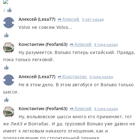
2
Алексей
(
Lexa77
)
Алексей
5 лет назад
R
Volvo не совсем Volvo...
Константин
(
Feofan63
)
Алексей
4 года назад
R
Ну разумеется, Вольво теперь китайский. Правда,
пока только легковой.
Алексей
(
Lexa77
)
Константин
4 года назад
R
Не в этом дело. В этом автобусе от Вольво только
шасси.
Константин
(
Feofan63
)
Алексей
4 года назад
R
Ну, вольвовское шасси много кто применяет, тот
же ЛиАЗ и Волгабас. И да, грузовой Вольво уже давно не
имеет к легковым никакого отношения, как и
подразделение по строительной технике.