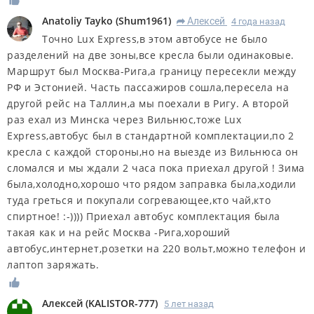
Anatoliy Tayko
(
Shum1961
)
Алексей
4 года назад
R
Точно Lux Express,в этом автобусе не было
разделений на две зоны,все кресла были одинаковые.
Маршрут был Москва-Рига,а границу пересекли между
РФ и Эстонией. Часть пассажиров сошла,пересела на
другой рейс на Таллин,а мы поехали в Ригу. А второй
раз ехал из Минска через Вильнюс,тоже Lux
Express,автобус был в стандартной комплектации,по 2
кресла с каждой стороны,но на выезде из Вильнюса он
сломался и мы ждали 2 часа пока приехал другой ! Зима
была,холодно,хорошо что рядом заправка была,ходили
туда греться и покупали согревающее,кто чай,кто
спиртное! :-)))) Приехал автобус комплектация была
такая как и на рейс Москва -Рига,хороший
автобус,интернет,розетки на 220 вольт,можно телефон и
лаптоп заряжать.
Алексей
(
KALISTOR-777
)
5 лет назад