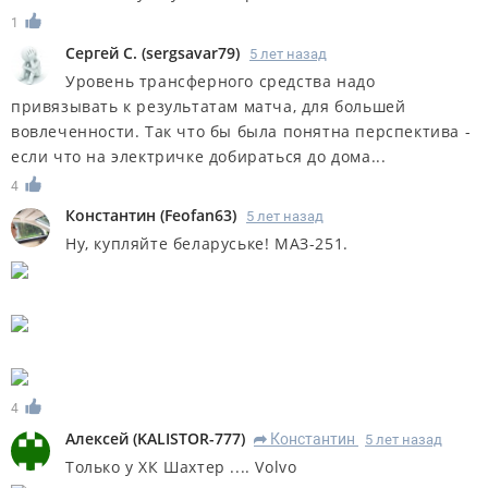
1
Сергей С.
(
sergsavar79
)
5 лет назад
Уровень трансферного средства надо
привязывать к результатам матча, для большей
вовлеченности. Так что бы была понятна перспектива -
если что на электричке добираться до дома...
4
Константин
(
Feofan63
)
5 лет назад
Ну, купляйте беларуське! МАЗ-251.
4
Алексей
(
KALISTOR-777
)
Константин
5 лет назад
R
Только у ХК Шахтер .... Volvo