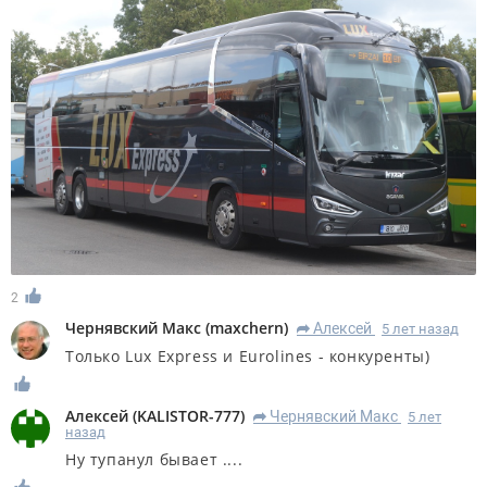
2
Чернявский Макс
(
maxchern
)
Алексей
5 лет назад
R
Только Lux Express и Eurolines - конкуренты)
Алексей
(
KALISTOR-777
)
Чернявский Макс
5 лет
R
назад
Ну тупанул бывает ....