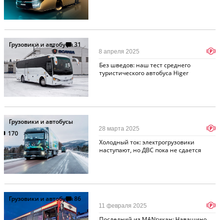
Грузовики и автобусы
31
p
8 апреля 2025
Без шведов: наш тест среднего
туристического автобуса Higer
Грузовики и автобусы
p
28 марта 2025
170
Холодный ток: электрогрузовики
наступают, но ДВС пока не сдается
Грузовики и автобусы
86
p
11 февраля 2025
Последний из MANгикан: Навашино,