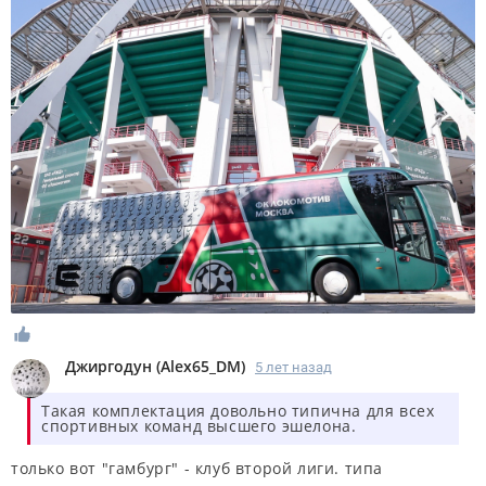
Джиргодун
(
Alex65_DM
)
5 лет назад
Такая комплектация довольно типична для всех
спортивных команд высшего эшелона.
только вот "гамбург" - клуб второй лиги. типа