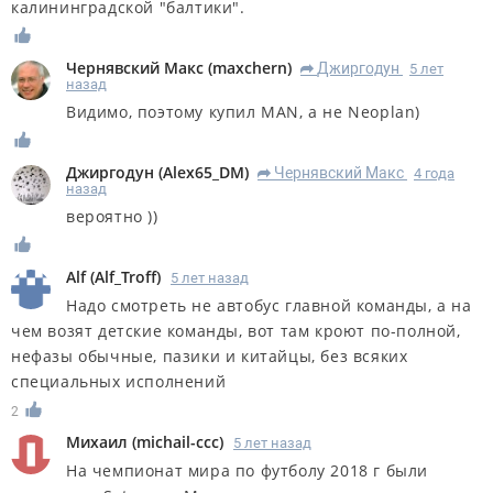
калининградской "балтики".
Чернявский Макс
(
maxchern
)
Джиргодун
5 лет
R
назад
Видимо, поэтому купил MAN, а не Neoplan)
Джиргодун
(
Alex65_DM
)
Чернявский Макс
4 года
R
назад
вероятно ))
Alf
(
Alf_Troff
)
5 лет назад
Надо смотреть не автобус главной команды, а на
чем возят детские команды, вот там кроют по-полной,
нефазы обычные, пазики и китайцы, без всяких
специальных исполнений
2
Михаил
(
michail-ccc
)
5 лет назад
На чемпионат мира по футболу 2018 г были