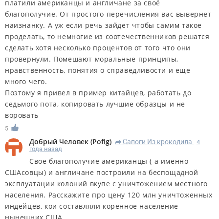
платили американцы и англичане за своё
благополучие. От простого перечисления вас вывернет
наизнанку. А уж если речь зайдет чтобы самим такое
проделать, то немногие из соотечественников решатся
сделать хотя несколько процентов от того что они
провернули. Помешают моральные принципы,
нравственность, понятия о справедливости и еще
много чего.
Поэтому я привел в пример китайцев, работать до
седьмого пота, копировать лучшие образцы и не
воровать
5
Добрый Человек
(
Pofig
)
Сапоги Из крокодила
4
R
года назад
Свое благополучие американцы ( а именно
СШАсовцы) и англичане построили на беспощадной
эксплуатации колоний вкупе с уничтожением местного
населения. Расскажите про цену 120 млн уничтоженных
индейцев, кои составляли коренное население
нынешних США.