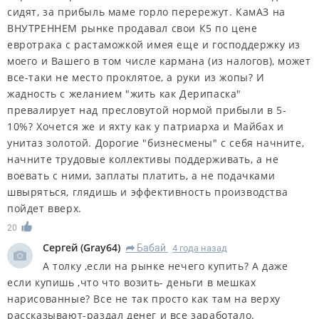
сидят, за прибыль маме горло перережут. КамАЗ на
ВНУТРЕННЕМ рынке продавал свои К5 по цене
евротрака с растаможкой имея еще и господдержку из
моего и Вашего в том числе кармана (из налогов), может
все-таки не место проклятое, а руки из жопы? И
жадность с желанием "жить как Дерипаска"
превалирует над пресловутой нормой прибыли в 5-
10%? Хочется же и яхту как у патриарха и Майбах и
унитаз золотой. Дорогие "бизнесмены" с себя начните,
начните трудовые коллективы поддерживать, а не
воевать с ними, заплаты платить, а не подачками
швыряться, глядишь и эффективность производства
пойдет вверх.
20
Сергей
(
Gray64
)
Бабай
4 года назад
R
А толку ,если на рынке нечего купить? А даже
если купишь ,что что возить- деньги в мешках
нарисованные? Все не так просто как там на верху
рассказывают-раздал денег и все заработало.