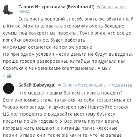
Сапоги Из крокодила
(
Bezobrazoff
)
Adam
4 года
R
назад
Есть очень хороший способ, опять же обкатанный
в Китае. Можно вливать в экономику очень большие
суммы под конкретные проекты. Точно зная, что всё до
копейки вложенное, будет работать.
Инфляции останется на том же уровне.
Но при одном условии - если деньги не будут выведены,
проще говоря разворованы. Китайцы придумали как
бороться с чиновниками-клептоманами. А мы?
1
Бабай
(
Babayaga
)
Сапоги Из крокодила
4 года назад
R
Что мешает нашим банкам снизить процент?
Если экономика стала такая вся из себя независимая от
"коварного запада" и духоскрепная? Нарисуйте ставку
ЦБ пол процента и выдавайте местному бизнесу
кредиты по 2% годовых. У Вас опять кругом враги,
которые жить мешают, а китайцы такие классные
парни. Упыри они, такие же как и те, что на западе