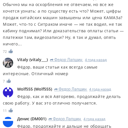
Обычно мы на оскорбления не отвечаем, но все же
хочется узнать: а по существу есть что? Может, цифры
продаж китайских машин завышены или цена КАМАЗа?
Может, что-то с Ситраком иначе — не так водил, не так
кабину поднимал? Или доказательства оплаты статьи —
платежки там, видеозаписи? Ну, я так и думал, опять
ничего...
72
Vitaly
(
vitaly___
)
Федор Лапшин
4 года назад
R
Фёдор, ваши статьи как всегда самые
интересные. Отличный номер
7
Wolf555
(
Wolf555
)
Федор Лапшин
4 года назад
R
Фёдор, как и вся Авторевю, продолжайте делать
свою работу. У вас это отлично получается.
11
Денис
(
DM001
)
Федор Лапшин
4 года назад
R
Фёдор, продолжайте и дальше не обращать