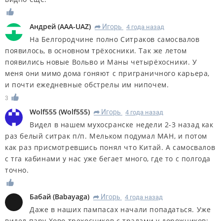
Андрей
(
AAA-UAZ
)
Игорь
4 года назад
R
На Белгородчине полно Ситраков самосвалов
появилось, в основном трёхосники. Так же летом
появились новые Вольво и Маны четырёхосники. У
меня они мимо дома гоняют с приграничного карьера,
и почти ежедневные обстрелы им нипочем.
3
Wolf555
(
Wolf555
)
Игорь
4 года назад
R
Видел в нашем мухосранске недели 2-3 назад как
раз белый ситрак п/п. Мельком подумал МАН, и потом
как раз присмотревшись понял что Китай. А самосвалов
с тга кабинами у нас уже бегает много, где то с полгода
точно.
Бабай
(
Babayaga
)
Игорь
4 года назад
R
Даже в наших пампасах начали попадаться. Уже
видел пару Хово трехосников с тралами у дорожников: