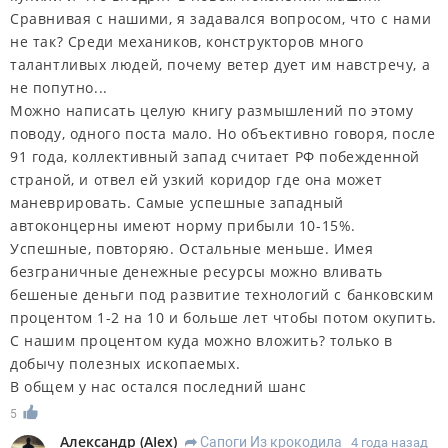
Сравнивая с нашими, я задавался вопросом, что с нами
не так? Среди механиков, конструкторов много
талантливых людей, почему ветер дует им навстречу, а
не попутно...
Можно написать целую книгу размышлений по этому
поводу, одного поста мало. Но объективно говоря, после
91 года, коллективный запад считает РФ побежденной
страной, и отвел ей узкий коридор где она может
маневрировать. Самые успешные западный
автоконцерны имеют норму прибыли 10-15%.
Успешные, повторяю. Остальные меньше. Имея
безграничные денежные ресурсы можно вливать
бешеные деньги под развитие технологий с банковским
процентом 1-2 на 10 и больше лет чтобы потом окупить.
С нашим процентом куда можно вложить? только в
добычу полезных ископаемых.
В общем у нас остался последний шанс
5
Александр
(
AIex
)
Сапоги Из крокодила
4 года назад
R