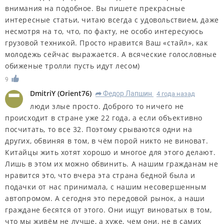
внимания на подобное. Вы пишете прекрасные
интересные статьи, читаю всегда с удовольствием, даже
несмотря на то, что, по факту, не особо интересуюсь
грузовой техникой. Просто нравится Ваш «стайл», как
молодежь сейчас выражается. А всяческие голословные
обиженые тролли пусть идут лесом)
9
DmitriY
(
Orient76
)
Федор Лапшин
4 года назад
R
люди злые просто. Доброго то ничего не
происходит в стране уже 22 года, а если объективно
посчитать, то все 32. Поэтому срываются одни на
других, обвиняя в том, в чём порой никто не виноват.
Китайцы жить хотят хорошо и многое для этого делают.
Лишь в этом их можно обвинить. А нашим гражданам не
нравится это, что вчера эта страна бедной была и
подачки от нас принимала, с нашим несовершенным
автопромом. А сегодня это передовой рынок, а наши
граждане бесятся от этого. Они ищут виноватых в том,
что мы живём не лучше, а хуже, чем они, не в самих