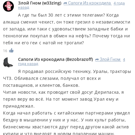
Злой Гном
(
w33zing
)
Сапоги Из крокодила
4 года
R
назад
А где ты был 30 лет с этими телегами? Когда
алкаша сменил чекист, он тоже грезил о независимости
от запада, или таки с удовольствием западные бабки и
технологии покупал в обмен на нефть? Почему тогда ни
тебя ни его геи с натой не трогали?
16
Сапоги Из крокодила
(
Bezobrazoff
)
Злой Гном
4
R
года назад
Я продавал российскую технику, Уралы, тракторы
ЧТЗ. Обливался слезами, получал от всех и
поставщиков, и клиентов, банков.
Читая новости, как проводит свой досуг Дерипаска, я
терял веру во всё. На тот момент завод Урал ему и
принадлежал.
Когда начал работать с китайскими партнерами увидел
бездну в мышлении у них и у нас. У них культ работы,
бизнесмены хвастаются друг перед другом какой актив
купили и что внедрят в новом поколении машин.