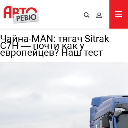
s
Чайна-MAN: тягач Sitrak
C7H — почти как у
европейцев? Наш тест