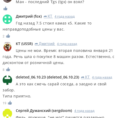
Ман - последний Тgs (tgx) он взял?
Дмитрий
(
fox
)
КT
4 года назад
R
Год назад 7.5 стоил камаз к5. Какие то
неправдоподобные цены у вас.
2
КT
(
USSR
)
Дмитрий
4 года назад
R
Цены не мои. Время: вторая половина января 21
года. Речь шла о покупке 8 машин разом. Естественно, с
дисконтом от розничной цены.
8
deleted_06.10.23
(
deleted_06.10.23
)
КT
4 года назад
R
А это как сжечь сарай соседа, а заодно и свой
забор.
Типа приятно.
19
Сергей Думанский
(
sergdoom
)
4 года назад
Федь, дружище, "не мог" пишется раздельно...