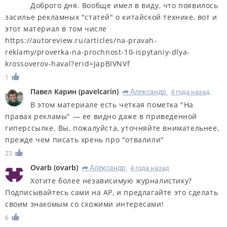
Доброго дня. Вообще имел в виду, что появилось
засилье рекламных "статей" о китайской технике, вот и
этот материал в том числе
https://autoreview.ru/articles/na-pravah-
reklamy/proverka-na-prochnost-10-ispytaniy-dlya-
krossoverov-haval?erid=JapBIVNVf
1
Павел Карин
(
pavelcarin
)
Александр
4 года назад
R
В этом материале есть четкая пометка "На
правах рекламы" — ее видно даже в приведенной
гиперссылке. Вы, пожалуйста, уточняйте внимательнее,
прежде чем писать хрень про "отвалили"
23
Ovarb
(
ovarb
)
Александр
4 года назад
R
Хотите более независимую журналистику?
Подписывайтесь сами на АР, и предлагайте это сделать
своим знакомым со схожими интересами!
6