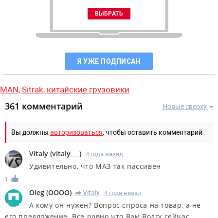
Я УЖЕ ПОДПИСАН
MAN,
Sitrak,
китайские грузовики
361 комментарий
Новые сверху
Вы должны
авторизоваться
, чтобы оставить комментарий
Vitaly
(
vitaly___
)
4 года назад
Удивительно, что МАЗ так пассивен
1
Oleg
(
OOOO
)
Vitaly
4 года назад
R
А кому он нужен? Вопрос спроса на товар, а не
его предложение. Все равно что Вам Волгу сейчас