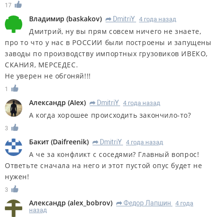
17
Владимир
(
baskakov
)
DmitriY
4 года назад
R
Дмитрий, ну вы прям совсем ничего не знаете,
про то что у нас в РОССИИ были построены и запущены
заводы по производству импортных грузовиков ИВЕКО,
СКАНИЯ, МЕРСЕДЕС.
Не уверен не обгоняй!!!
1
Александр
(
AIex
)
DmitriY
4 года назад
R
А когда хорошее происходить закончило-то?
3
Бакит
(
Daifreenik
)
DmitriY
4 года назад
R
А че за конфликт с соседями? Главный вопрос!
Ответьте сначала на него и этот пустой опус будет не
нужен!
3
Александр
(
alex_bobrov
)
Федор Лапшин
4 года
R
назад