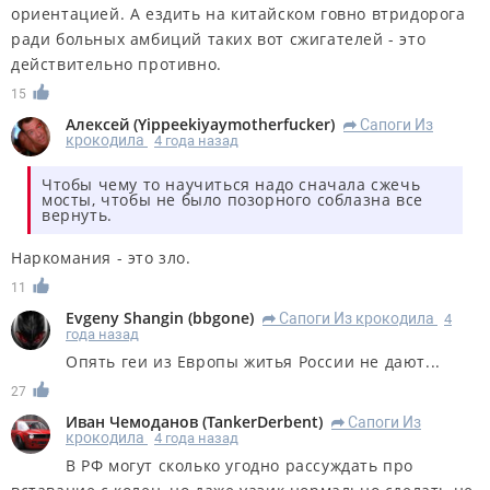
ориентацией. А ездить на китайском говно втридорога
ради больных амбиций таких вот сжигателей - это
действительно противно.
15
Алексей
(
Yippeekiyaymotherfucker
)
Сапоги Из
R
крокодила
4 года назад
Чтобы чему то научиться надо сначала сжечь
мосты, чтобы не было позорного соблазна все
вернуть.
Наркомания - это зло.
11
Evgeny Shangin
(
bbgone
)
Сапоги Из крокодила
4
R
года назад
Опять геи из Европы житья России не дают...
27
Иван Чемоданов
(
TankerDerbent
)
Сапоги Из
R
крокодила
4 года назад
В РФ могут сколько угодно рассуждать про