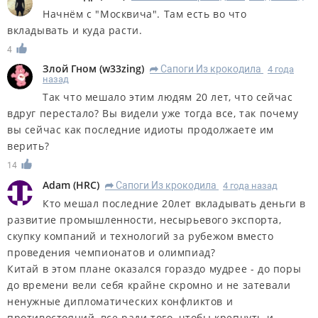
Начнём с "Москвича". Там есть во что
вкладывать и куда расти.
4
Злой Гном
(
w33zing
)
Сапоги Из крокодила
4 года
R
назад
Так что мешало этим людям 20 лет, что сейчас
вдруг перестало? Вы видели уже тогда все, так почему
вы сейчас как последние идиоты продолжаете им
верить?
14
Adam
(
HRC
)
Сапоги Из крокодила
4 года назад
R
Кто мешал последние 20лет вкладывать деньги в
развитие промышленности, несырьевого экспорта,
скупку компаний и технологий за рубежом вместо
проведения чемпионатов и олимпиад?
Китай в этом плане оказался гораздо мудрее - до поры
до времени вели себя крайне скромно и не затевали
ненужные дипломатических конфликтов и
противостояний, все ради того, чтобы крепнуть и