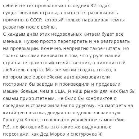
себе и не тех провальных последних 32 годах
существования страны, а пытаются расковырять
причины в СССР, который только наращивал темпы
развития после войны.
С каждым днём этих недовольных Китаем будет всё
меньше. Нужно просто перетерпеть и не реагировать
на провокации. Конечно, неприятно такое читать. Но
только мы сами виноваты в том, что у руля нашей
страны не грамотный хозяйственник, а пижонистый
любитель спорта. Мы же могли создать гос-во, в
котором все европейские автопроизводители
построили бы заводы и производили и продавали
машин больше, чем в США. И наш рынок для них был бы
самым приоритетным. Не было бы конфликтов с
соседями и страна жила бы по-другому. Но смотреть на
китайцев свысока, доедая последнюю засоленную
Гранту и Камаз, это конечно уязвлённое самолюбие.
P.S. но фотошпиёны это такие же выдуманные
персонажи, как Дед Мороз и снегурочка )))