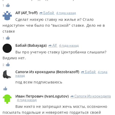
1
Alf
(
Alf_Troff
)
Бабай
4 года назад
R
Сделат низкую ставку на жилье и? Стало
недоступен чем было по "высокой" ставке. Дело не в
ставке
1
Бабай
(
Babayaga
)
Alf
4 года назад
R
Вы про учетную ставку Центробанка слышали?
Видимо нет.
2
Сапоги Из крокодила
(
Bezobrazoff
)
Бабай
4 года
R
назад
под всем подписываюсь
Иван Петрович
(
IvanLogutov
)
Сапоги Из крокодила
R
4 года назад
Вам никто не запрещал жечь мосты, осознанно
посылать подальше и невероятно гордиться своей