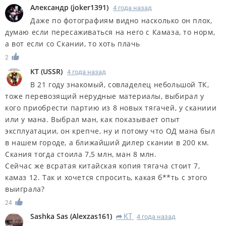
Александр
(
joker1391
)
4 года назад
Даже по фотографиям видно насколько он плох,
думаю если пересаживаться на него с Камаза, то норм,
а вот если со Скании, то хоть плачь
2
КT
(
USSR
)
4 года назад
В 21 году знакомый, совладелец небольшой ТК,
тоже перевозящий нерудные материалы, выбирал у
кого приобрести партию из 8 новых тягачей, у сканиии
или у мана. Выбрал ман, как показывает опыт
эксплуатации, он крепче, ну и потому что ОД мана был
в нашем городе, а ближайший дилер скании в 200 км.
Скания тогда стоила 7,5 млн, ман 8 млн.
Сейчас же всратая китайская копия тягача стоит 7,
камаз 12. Так и хочется спросить, какая б**ть с этого
выиграла?
24
Sashka Sas
(
Alexzas161
)
КT
4 года назад
R