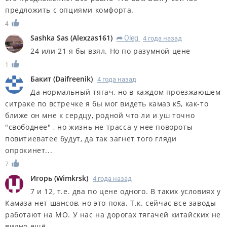
предложить с опциями комфорта.
4
Sashka Sas
(
Alexzas161
)
Oleg
4 года назад
R
24 или 21 я бы взял. Но по разумной цене
1
Бакит
(
Daifreenik
)
4 года назад
Да нормальный тягач, но в каждом проезжаюшем
ситраке по встречке я бы мог видеть камаз к5, как-то
ближе он мне к сердцу, родной что ли и уш точно
"свободнее" , но жизнь не трасса у нее повороты
повитиеватее будут, да так загнет того гляди
опрокинет...
7
Игорь
(
Wimkrsk
)
4 года назад
7 и 12, т.е. два по цене одного. В таких условиях у
Камаза нет шансов, но это пока. Т.к. сейчас все заводы
работают на МО. У нас на дорогах тягачей китайских не
видно ещё.