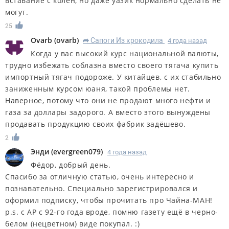
вставание с колен, но даже уазик нормально сделать не
могут.
25
Ovarb
(
ovarb
)
Сапоги Из крокодила
4 года назад
R
Когда у вас высокий курс национальной валюты,
трудно избежать соблазна вместо своего тягача купить
импортный тягач подороже. У китайцев, с их стабильно
заниженным курсом юаня, такой проблемы нет.
Наверное, потому что они не продают много нефти и
газа за доллары задорого. А вместо этого вынуждены
продавать продукцию своих фабрик задёшево.
2
Энди
(
evergreen079
)
4 года назад
Фёдор, добрый день.
Спасибо за отличную статью, очень интересно и
познавательно. Специально зарегистрировался и
оформил подписку, чтобы прочитать про Чайна-МАН!
p.s. с АР с 92-го года вроде, помню газету ещё в черно-
белом (нецветном) виде покупал. :)