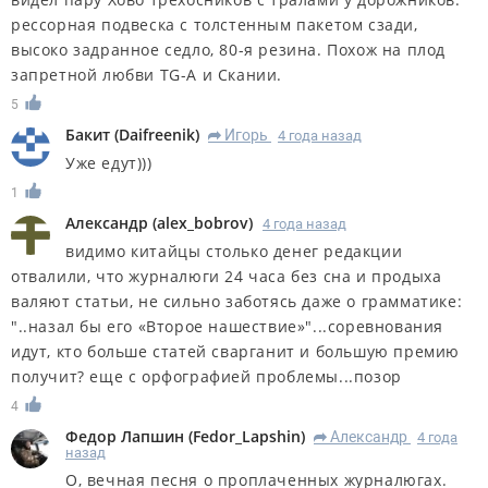
рессорная подвеска с толстенным пакетом сзади,
высоко задранное седло, 80-я резина. Похож на плод
запретной любви TG-A и Скании.
5
Бакит
(
Daifreenik
)
Игорь
4 года назад
R
Уже едут)))
1
Александр
(
alex_bobrov
)
4 года назад
видимо китайцы столько денег редакции
отвалили, что журналюги 24 часа без сна и продыха
валяют статьи, не сильно заботясь даже о грамматике:
"..назал бы его «Второе нашествие»"...соревнования
идут, кто больше статей сварганит и большую премию
получит? еще с орфографией проблемы...позор
4
Федор Лапшин
(
Fedor_Lapshin
)
Александр
4 года
R
назад
О, вечная песня о проплаченных журналюгах.