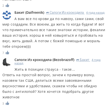
2
Бакит
(
Daifreenik
)
Сапоги Из крокодила
4 года назад
R
А вам все по крови да по навозу, сами сами, свой
мир создадим. Все воюем, да жить то когда будем! И вот
что примечательно все такие знатоки истории, фекалии
ваша история, хорош в ней ковыряться и пробовать на
вкус, жить давай. А потом с божей помощью и мораль
тебе откроем))))
7
Сапоги Из крокодила
(
Bezobrazoff
)
Бакит
4 года
R
назад
Жить в позиции страуса - такое...
Ответь на простой вопрос, зачем к примеру волку,
назовем так США, делиться всеми завоеванными
вкусностями и удобствами, скажем чтобы не обидно
было с антилопой? Хотя хочется подобрать другое
животное
3