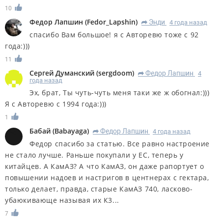
10
Федор Лапшин
(
Fedor_Lapshin
)
Энди
4 года назад
R
спасибо Вам большое! я с Авторевю тоже с 92
года:)))
11
Сергей Думанский
(
sergdoom
)
Федор Лапшин
4
R
года назад
Эх, брат, Ты чуть-чуть меня таки же ж обогнал:)))
Я с Авторевю с 1994 года:)))
1
Бабай
(
Babayaga
)
Федор Лапшин
4 года назад
R
Федор спасибо за статью. Все равно настроение
не стало лучше. Раньше покупали у ЕС, теперь у
китайцев. А КамАЗ? А что КамАЗ, он даже рапортует о
повышении надоев и настригов в центнерах с гектара,
только делает, правда, старые КамАЗ 740, ласково-
убаюкивающе называя их К3...
7