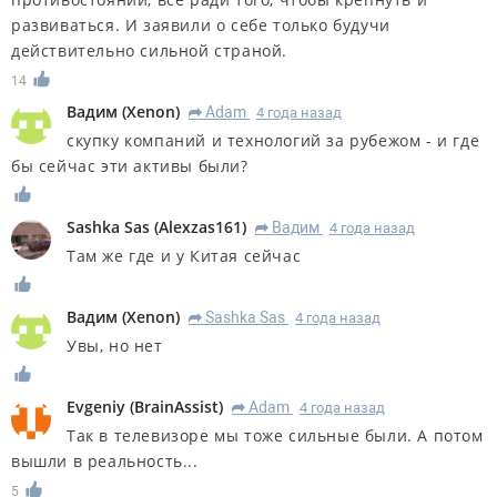
развиваться. И заявили о себе только будучи
действительно сильной страной.
14
Вадим
(
Xenon
)
Adam
4 года назад
R
скупку компаний и технологий за рубежом - и где
бы сейчас эти активы были?
Sashka Sas
(
Alexzas161
)
Вадим
4 года назад
R
Там же где и у Китая сейчас
Вадим
(
Xenon
)
Sashka Sas
4 года назад
R
Увы, но нет
Evgeniy
(
BrainAssist
)
Adam
4 года назад
R
Так в телевизоре мы тоже сильные были. А потом
вышли в реальность...
5