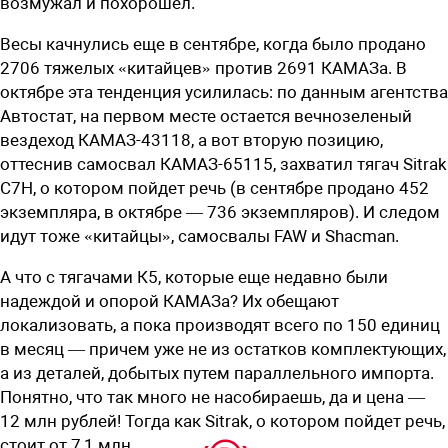
возмужал и похорошел.
Весы качнулись еще в сентябре, когда было продано
2706 тяжелых «китайцев» против 2691 КАМАЗа. В
октябре эта тенденция усилилась: по данным агентства
Автостат, на первом месте остается вечнозеленый
вездеход КАМАЗ-43118, а вот вторую позицию,
оттеснив самосвал ­КАМАЗ-65115, захватил тягач Sitrak
C7H, о котором пойдет речь (в сентябре продано 452
экземпляра, в октябре — 736 экземпляров). И следом
идут тоже «китайцы», самосвалы FAW и Shacman.
А что с тягачами К5, которые еще недавно были
надеждой и опорой ­КАМАЗа? Их обещают
локализовать, а пока производят всего по 150 единиц
в месяц — причем уже не из остатков комплектующих,
а из деталей, добытых путем параллельного импорта.
Понятно, что так много не насобираешь, да и цена —
12 млн рублей! Тогда как Sitrak, о котором пойдет речь,
стоит от 7,1 млн...