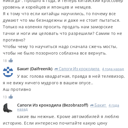
никогда". Прошло 4 года, и теперь китайский кроссовер
уровень и корейцев и японцев и немцев.
Я к тому что если китайцы научились, то почему все
думают что мы безнадежны и даже не стоит пытаться.
Только на коленях просить продать нам заморские
тачки и ноги им целовать что разрешили? Самим то не
противно?
Чтобы чему то научиться надо сначала сжечь мосты,
чтобы не было позорного соблазна все вернуть.
18
Бакит
(
Daifreenik
)
Сапоги Из крокодила
4 года назад
R
У вас голова квадратная, правда в ней телевизор,
я не вижу ничего мудрого в вашем опусе..
Аш противно
13
Сапоги Из крокодила
(
Bezobrazoff
)
Бакит
4 года
R
назад
какие вы нежные. Кроме автомобилей я люблю
историю. Если интересно почитайте какую цену