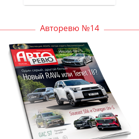
Авторевю №14