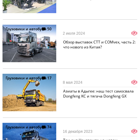
Грузовики и автобусы
50
p
2 июля 2024
Обзор выставок СТТ и COMvex, часть 2:
что нового из Китая?
Грузовики и автобусы
17
p
8 мая 2024
Азиаты в Адыгее: наш тест самосвала
Dongfeng KC и тягача Dongfeng GX
Грузовики и автобусы
74
p
16 декабря 2023