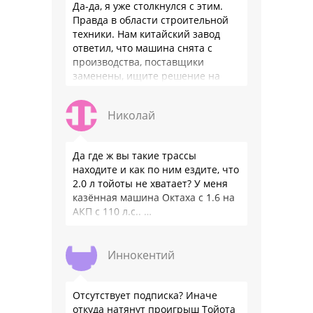
Да-да, я уже столкнулся с этим.
Правда в области строительной
техники. Нам китайский завод
ответил, что машина снята с
производства, поставщики
заменены, ищите решение на
местном рынке. Ответ завода на
официальном бланке …
Николай
Да где ж вы такие трассы
находите и как по ним ездите, что
2.0 л тойоты не хватает? У меня
казённая машина Октаха с 1.6 на
АКП с 110 л.с.. …
Иннокентий
Отсутствует подписка? Иначе
откуда натянут проигрыш Тойота