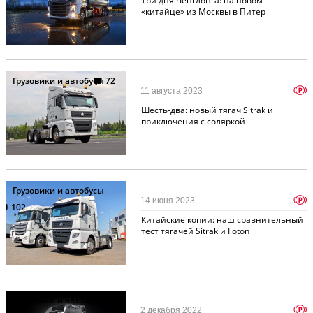
Три дня Ченглонга: на новом
«китайце» из Москвы в Питер
Грузовики и автобусы
72
p
11 августа 2023
Шесть-два: новый тягач Sitrak и
приключения с соляркой
Грузовики и автобусы
p
14 июня 2023
102
Китайские копии: наш сравнительный
тест тягачей Sitrak и Foton
Грузовики и автобусы
29
p
2 декабря 2022