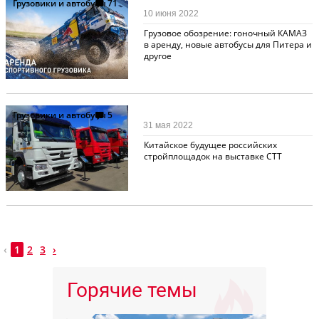
Грузовики и автобусы
71
10 июня 2022
Грузовое обозрение: гоночный КАМАЗ
в аренду, новые автобусы для Питера и
другое
Грузовики и автобусы
5
31 мая 2022
Китайское будущее российских
стройплощадок на выставке СТТ
‹
1
2
3
›
Горячие темы