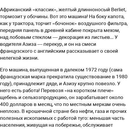
А
фриканский «классик», желтый длинноносый Berliet,
тормозит у обочины. Вот это машина! На боку капота,
как у трактора, торчит «бочонок» воздушного фильтра,
передняя панель в древней кабине покрыта мехом,
над лобовым стеклом — декорация из листьев... У
водителя Азиза — перекур, и он на смеси
французского с английским рассказывает о своей
нелегкой жизни.
Его машина, выпущенная в далеком 1972 году (сама
французская марка прекратила существование в 1980
году), принадлежит дяде, и Азизу крупно повезло. У
него есть работа! Перевозя «на коротком плече»
щебень и сельхозпродукцию, он зарабатывает около
400 долларов в месяц, что по местным меркам очень
неплохо. В крошечной стране без нефти, газа и прочих
полезных ископаемых с работой туго: меньшая часть
населения, живущая на побережье, обслуживает