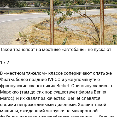
Такой транспорт на местные «автобаны» не пускают
1
/
2
В «местном тяжелом» классе соперничают опять же
Фиаты, более поздние IVECO и уже упомянутые
французские «капотники» Berliet. Они выпускались в
Марокко (там до сих пор существует фирма Berliet
Maroc), и их хвалят за качество: Berliet славятся
своими неприхотливыми дизелями. Хозяин такой
машины, ожидавший загрузки на макаронной
фабрике, поведал, что пробег его грузовика — больше