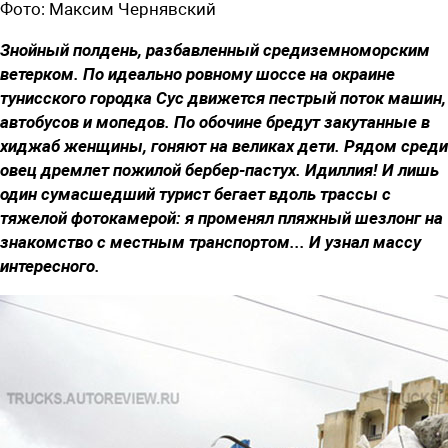
Фото:
Максим Чернявский
Знойный полдень, разбавленный средиземноморским
ветерком. По идеально ровному шоссе на окраине
тунисского городка Сус движется пестрый поток машин,
автобусов и мопедов. По обочине бредут закутанные в
хиджаб женщины, гоняют на великах дети. Рядом среди
овец дремлет пожилой бербер-пастух. Идиллия! И лишь
один сумасшедший турист бегает вдоль трассы с
тяжелой фотокамерой: я променял пляжный шезлонг на
знакомство с местным транспортом... И узнал массу
интересного.