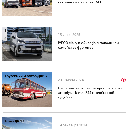
поколений к юбилею IVECO
Новости
13
15 июня 2025
IVECO eJolly и eSuperJolly пополнили
семейство фургонов
Грузовики и автобусы
97
p
20 ноября 2024
Икапсула времени: экспресс-ретротест
автобуса Ikarus-255 с необычной
судьбой
Новости
17
19 сентября 2024