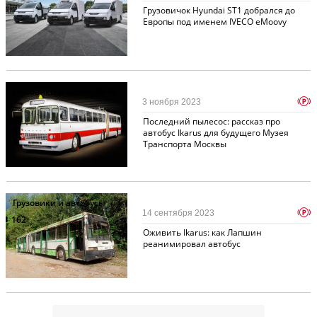
Грузовичок Hyundai ST1 добрался до
Европы под именем IVECO eMoovy
Грузовики и автобусы
66
p
3 ноября 2023
Последний пылесос: рассказ про
автобус Ikarus для будущего Музея
Транспорта Москвы
Грузовики и автобусы
p
14 сентября 2023
162
Оживить Ikarus: как Лапшин
реанимировал автобус