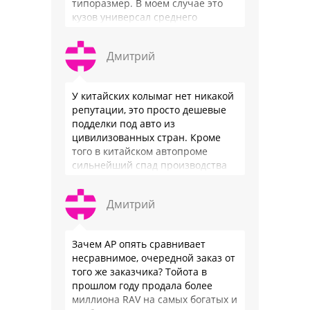
типоразмер. В моем случае это
кузов универсал среднего
размера. 2.Надежность. Хочется
быть уверенным, что она меня
Дмитрий
везде довезет и …
У китайских колымаг нет никакой
репутации, это просто дешевые
подделки под авто из
цивилизованных стран. Кроме
того в китайском автопроме
сильнейший спад производства
(более 20% по итогам года)и
почти все китайские
Дмитрий
производители работают …
Зачем АР опять сравнивает
несравнимое, очередной заказ от
того же заказчика? Тойота в
прошлом году продала более
миллиона RAV на самых богатых и