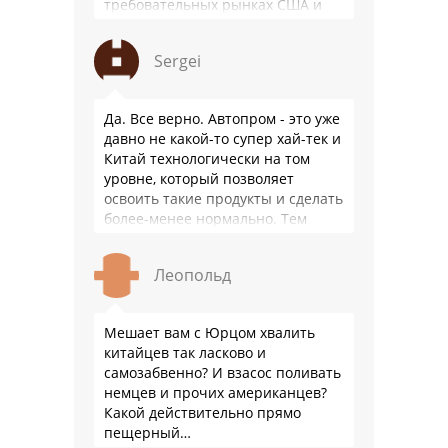
требовательных рынках США и
Японии, в очередной раз
подтвердив статус …
Sergei
Да. Все верно. Автопром - это уже
давно не какой-то супер хай-тек и
Китай технологически на том
уровне, который позволяет
освоить такие продукты и сделать
более-менее нормально. Тем
более, что китайцы просто …
Леопольд
Мешает вам с Юрцом хвалить
китайцев так ласково и
самозабвенно? И взасос поливать
немцев и прочих американцев?
Какой действительно прямо
пещерный…