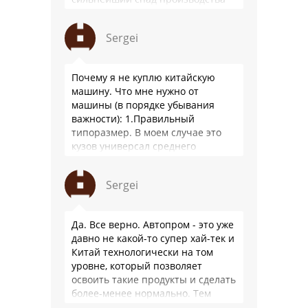
(более 20% по итогам года)и
почти все китайские
Sergei
производители работают …
Почему я не куплю китайскую
машину. Что мне нужно от
машины (в порядке убывания
важности): 1.Правильный
типоразмер. В моем случае это
кузов универсал среднего
размера. 2.Надежность. Хочется
быть уверенным, что она меня
Sergei
везде довезет и …
Да. Все верно. Автопром - это уже
давно не какой-то супер хай-тек и
Китай технологически на том
уровне, который позволяет
освоить такие продукты и сделать
более-менее нормально. Тем
более, что китайцы просто …