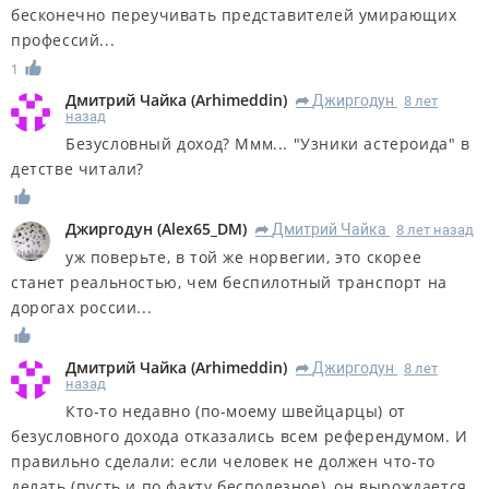
бесконечно переучивать представителей умирающих
профессий...
1
Дмитрий Чайка
(
Arhimeddin
)
Джиргодун
8 лет
R
назад
Безусловный доход? Ммм... "Узники астероида" в
детстве читали?
Джиргодун
(
Alex65_DM
)
Дмитрий Чайка
8 лет назад
R
уж поверьте, в той же норвегии, это скорее
станет реальностью, чем беспилотный транспорт на
дорогах россии...
Дмитрий Чайка
(
Arhimeddin
)
Джиргодун
8 лет
R
назад
Кто-то недавно (по-моему швейцарцы) от
безусловного дохода отказались всем референдумом. И
правильно сделали: если человек не должен что-то
делать (пусть и по факту бесполезное), он вырождается