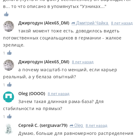
в... то что описано в упомянутых "Узниках..."
Джиргодун
(
Alex65_DM
)
Дмитрий Чайка
8 лет назад
R
такой момент тоже есть. доводилось видеть
потомственных социальщиков в германии - жалкое
зрелище.
1
Джиргодун
(
Alex65_DM
)
8 лет назад
а почему масштаб-то менший, если карьер
реальный, а у белаза опытный?
1
Oleg
(
OOOO
)
8 лет назад
Зачем такая длинная рама-база? Для
стабильности на прямых?
1
Сергей С.
(
sergsavar79
)
Oleg
8 лет назад
R
Думаю, больше для равномерного распределения