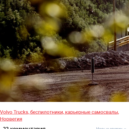
Volvo Trucks,
беспилотники,
карьерные самосвалы,
Норвегия
22 комментария
Новые сверху