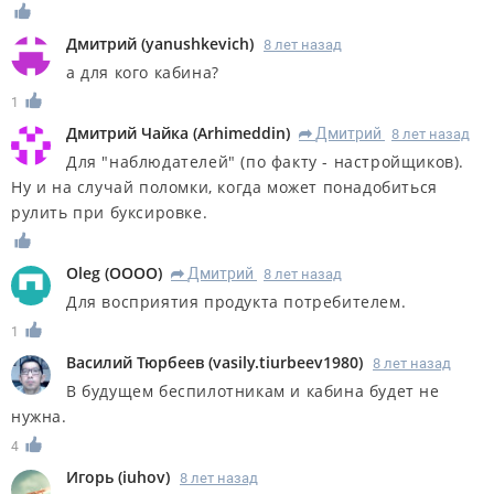
Дмитрий
(
yanushkevich
)
8 лет назад
а для кого кабина?
1
Дмитрий Чайка
(
Arhimeddin
)
Дмитрий
8 лет назад
R
Для "наблюдателей" (по факту - настройщиков).
Ну и на случай поломки, когда может понадобиться
рулить при буксировке.
Oleg
(
OOOO
)
Дмитрий
8 лет назад
R
Для восприятия продукта потребителем.
1
Василий Тюрбеев
(
vasily.tiurbeev1980
)
8 лет назад
В будущем беспилотникам и кабина будет не
нужна.
4
Игорь
(
iuhov
)
8 лет назад