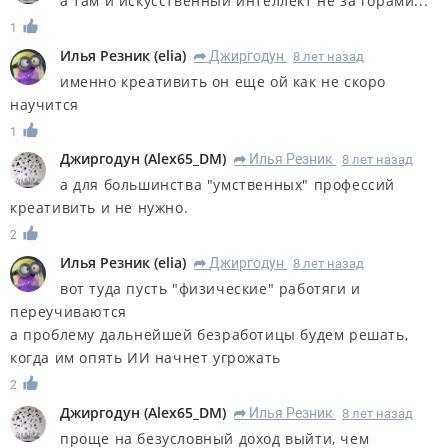
а там и искусственный интеллект не за горами...
1
Илья Резник
(
elia
)
Джиргодун
8 лет назад
R
именно креативить он еще ой как не скоро
научится
1
Джиргодун
(
Alex65_DM
)
Илья Резник
8 лет назад
R
а для большинства "умственных" профессий
креативить и не нужно.
2
Илья Резник
(
elia
)
Джиргодун
8 лет назад
R
вот туда пусть "физические" работяги и
переучиваются
а проблему дальнейшей безработицы будем решать,
когда им опять ИИ начнет угрожать
2
Джиргодун
(
Alex65_DM
)
Илья Резник
8 лет назад
R
проще на безусловный доход выйти, чем