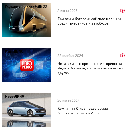
Грузовики и автобусы
22
p
3 июня 2025
Три оси и батареи: майские новинки
среди грузовиков и автобусов
Письма
53
p
22 ноября 2024
Читатели — о прицепах, Авторевю на
Яндекс Маркете, колпачках-«пиках» и о
другом
Новости
40
26 июня 2024
Компания Rimac представила
беспилотное такси Verne