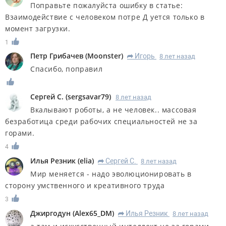
Поправьте пожалуйста ошибку в статье:
Взаимодействие с человеком потре Д уется только в
момент загрузки.
1
Петр Грибачев
(
Moonster
)
Игорь
8 лет назад
R
Спасибо, поправил
Сергей С.
(
sergsavar79
)
8 лет назад
Вкалывают роботы, а не человек.. массовая
безработица среди рабочих специальностей не за
горами.
4
Илья Резник
(
elia
)
Сергей С.
8 лет назад
R
Мир меняется - надо эволюционировать в
сторону умственного и креативного труда
3
Джиргодун
(
Alex65_DM
)
Илья Резник
8 лет назад
R