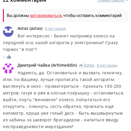
Вы должны
авторизоваться
, чтобы оставить комментарий
Astas
(
astas
)
8 лет назад
Вот интересно - бахнет например колесо на
передней оси, какой алгоритм у электроники? Сразу
тормоз "в пол"?
1
Дмитрий Чайка
(
Arhimeddin
)
Astas
8 лет назад
R
Надеюсь, да. Остановиться и вызвать техничку.
Или, по-Вашему, лучше прописать такой алгоритм:
выглянуть в окно - проматериться - проехать 100-200
метров, газуя и рвя в клочья покрышку - остановиться,
выйти, пнуть "виновное" колесо, попытаться его
открутить - плюнуть, сесть обратно, проехать ещё
километр, круша уже голый диск - быть вышвырнутым
из кабины за шиворот бригадиром - напиться ввиду
несправедливости мироздания?