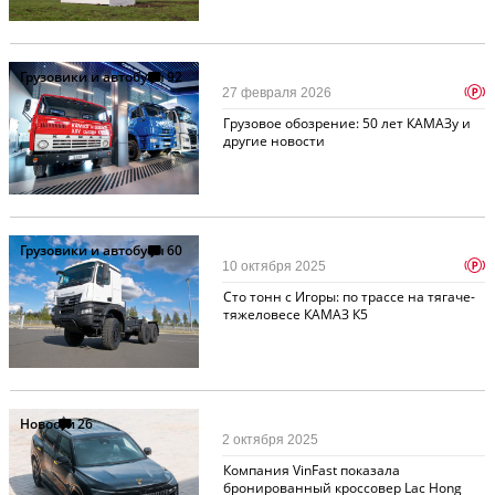
Грузовики и автобусы
92
p
27 февраля 2026
Грузовое обозрение: 50 лет КАМАЗу и
другие новости
Грузовики и автобусы
60
p
10 октября 2025
Сто тонн с Игоры: по трассе на тягаче-
тяжеловесе КАМАЗ К5
Новости
26
2 октября 2025
Компания VinFast показала
бронированный кроссовер Lac Hong