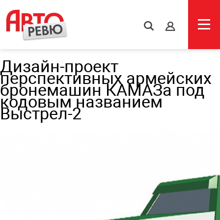
s
Дизайн-проект
перспективных армейских
бронемашин КАМАЗа под
кодовым названием
Выстрел-2