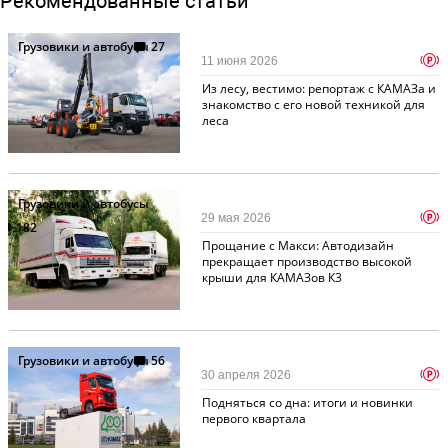
Рекомендованные статьи
Грузовики и автобусы
27
p
11 июня 2026
Из лесу, вестимо: репортаж с КАМАЗа и
знакомство с его новой техникой для
леса
Грузовики и автобусы
p
29 мая 2026
182
Прощание с Макси: Автодизайн
прекращает производство высокой
крыши для КАМАЗов К3
Грузовики и автобусы
56
p
30 апреля 2026
Подняться со дна: итоги и новинки
первого квартала