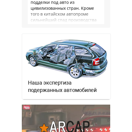
подделки под авто из
цивилизованных стран. Кроме
того в китайском автопроме
сильнейший спад производства
(более 20% по итогам года)и
почти все китайские
производители работают …
Наша экспертиза
подержанных автомобилей