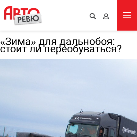
s
«Зима» для дальнобоя:
стоит ли переобуваться?