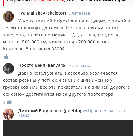
Ilya Malishev
(
skeletor
)
7 лет назад
У меня зимний brigestone на ведущих, и зимой и
летом от канады до техаса. Не знаю почему но так
заведено, на лето не меняют. Да, кстати, ресурс не
меньше 500 000 км, мишлены до 700 000 легко.
Комплект 8 шт около 3800$
Просто Беня
(
Benya45
)
7 лет назад
Давно хотел узнать, насколько различается
состав резины у летнех и зимних шин именно у
грузовиков.Или все эти показатели на зимней дороге в
основном достигаются из за другого протектора.
3
Дмитрий Евтушенко
(
poetda
)
Просто Беня
7 лет
R
назад