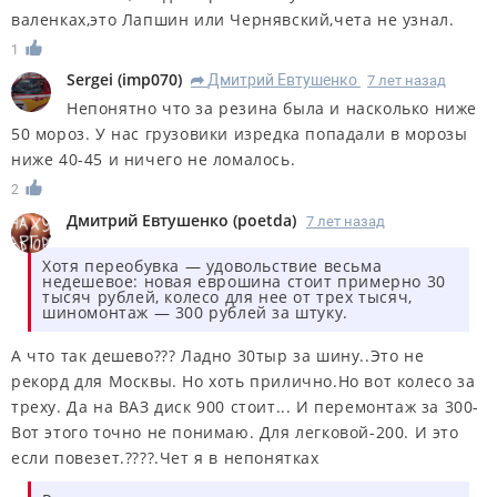
валенках,это Лапшин или Чернявский,чета не узнал.
1
Sergei
(
imp070
)
Дмитрий Евтушенко
7 лет назад
R
Непонятно что за резина была и насколько ниже
50 мороз. У нас грузовики изредка попадали в морозы
ниже 40-45 и ничего не ломалось.
2
Дмитрий Евтушенко
(
poetda
)
7 лет назад
Хотя переобувка — удовольствие весьма
недешевое: новая еврошина стоит примерно 30
тысяч рублей, колесо для нее от трех тысяч,
шиномонтаж — 300 рублей за штуку.
А что так дешево??? Ладно 30тыр за шину..Это не
рекорд для Москвы. Но хоть прилично.Но вот колесо за
треху. Да на ВАЗ диск 900 стоит... И перемонтаж за 300-
Вот этого точно не понимаю. Для легковой-200. И это
если повезет.????.Чет я в непонятках