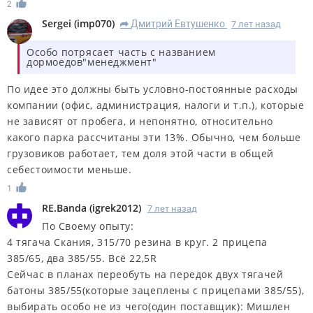
2
Sergei
(
imp070
)
Дмитрий Евтушенко
7 лет назад
R
Особо потрясает часть с названием
дормоедов"менеджмент"
По идее это должны быть условно-постоянные расходы
компании (офис, администрация, налоги и т.п.), которые
не зависят от пробега, и непонятно, относительно
какого парка рассчитаны эти 13%. Обычно, чем больше
грузовиков работает, тем доля этой части в общей
себестоимости меньше.
1
RE.Banda
(
igrek2012
)
7 лет назад
По Своему опыту:
4 тягача Скания, 315/70 резина в круг. 2 прицепа
385/65, два 385/55. Всё 22,5R
Сейчас в планах переобуть на передок двух тягачей
батоны 385/55(которые зацеплены с прицепами 385/55),
выбирать особо не из чего(один поставщик): Мишлен