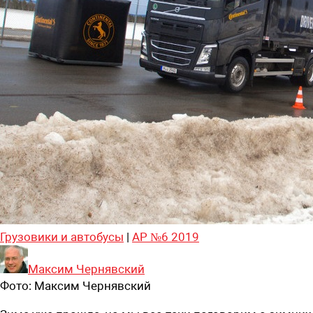
Грузовики и автобусы
|
АР №6 2019
Максим Чернявский
Фото:
Максим Чернявский