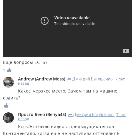
Еще вопросы ЕСТЬ?
1
Andrew
(
Andrew Moss
)
Дмитрий Евтушенко
7 лет
R
назад
Какое мерзкое место. Зачем там на машине
ездить?
Просто Беня
(
Benya45
)
Дмитрий Евтушенко
7 лет
R
назад
Есть.Это было видео с предыдущих тестов
Континенталя, когда ещё не наступила оттепель? В