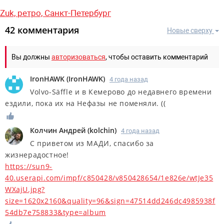
Zuk,
ретро,
Санкт-Петербург
42 комментария
Новые сверху
Вы должны
авторизоваться
, чтобы оставить комментарий
IronHAWK
(
IronHAWK
)
4 года назад
Volvo-Säffle и в Кемерово до недавнего времени
ездили, пока их на Нефазы не поменяли. ((
Колчин Андрей
(
kolchin
)
4 года назад
С приветом из МАДИ, спасибо за
жизнерадостное!
https://sun9-
40.userapi.com/impf/c850428/v850428654/1e826e/wtJe35
WXajU.jpg?
size=1620x2160&quality=96&sign=47514dd246dc4985938f
54db7e758833&type=album