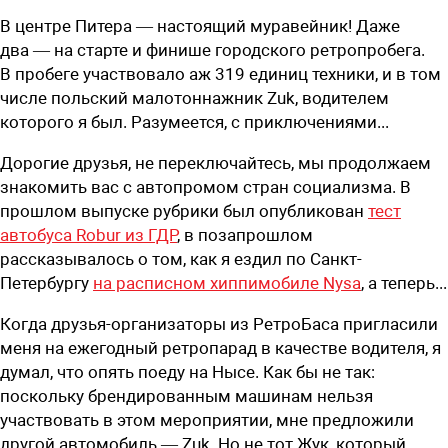
В центре Питера — настоящий муравейник! Даже
два — на старте и финише городского ретропробега.
В пробеге участвовало аж 319 единиц техники, и в том
числе польский малотоннажник Zuk, водителем
которого я был. Разумеется, с приключениями...
Д
орогие друзья, не переключайтесь, мы продолжаем
знакомить вас с автопромом стран социализма. В
прошлом выпуске рубрики был опубликован
тест
автобуса Robur из ГДР
, в позапрошлом
рассказывалось о том, как я ездил по ­Санкт-
Петербургу
на расписном хиппимобиле Nysa
, а теперь...
Когда друзья-организаторы из ­РетроБаса пригласили
меня на ежегодный ретропарад в качестве водителя, я
думал, что опять поеду на Нысе. Как бы не так:
поскольку брендированным машинам нельзя
участвовать в этом мероприятии, мне предложили
другой автомобиль — Zuk. Но не тот Жук, который