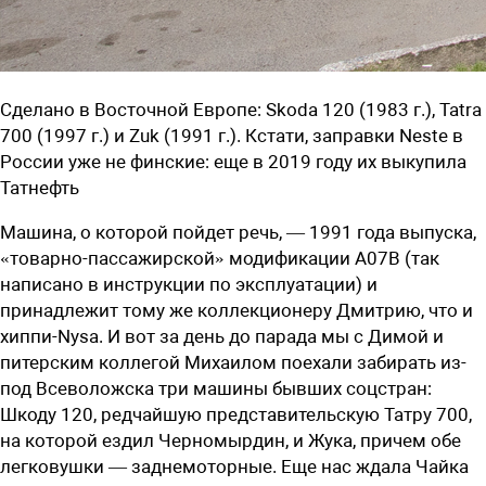
Сделано в Восточной Европе: Skoda 120 (1983 г.), Tatra
700 (1997 г.) и Zuk (1991 г.). Кстати, заправки Neste в
России уже не финские: еще в 2019 году их выкупила
Татнефть
Машина, о которой пойдет речь, — 1991 года выпуска,
«товарно-пассажирской» модификации А07В (так
написано в инструкции по эксплуатации) и
принадлежит тому же коллекционеру ­Дмитрию, что и
хиппи-Nysa. И вот за день до парада мы с Димой и
питерским коллегой ­Михаилом поехали забирать из-
под ­Всеволожска три машины бывших ­соцстран:
Шкоду 120, редчайшую представительскую Татру 700,
на которой ездил Черномырдин, и Жука, причем обе
легковушки — заднемоторные. Еще нас ждала Чайка