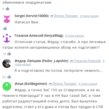
обменяемся координатами
8
Sergei
(
tervist10000
)
Федор Лапшин
4 года назад
R
Написал Вам.
Глазков Алексей
(
lenya90ag
)
4 года назад
Отличная статья, Фёдор, спасибо. А про легковые
татры коллеги-авторевюшники обзор не подготовят?
14
Федор Лапшин
(
Fedor_Lapshin
)
Глазков Алексей
4
R
года назад
Я и подготовлю) Но потом, потерпите немного...
26
Илья
(
KotBegemot
)
Федор Лапшин
4 года назад
R
Фёдор, а точно ЗиС 155 из Ставрополя, а не из
Нижнего Новгорода? У нас в НН был такой ЗиС и тоже
работал радиостанцией очень долго, был выкуплен
водителем, стоял у его дома и потом был продан в СПб