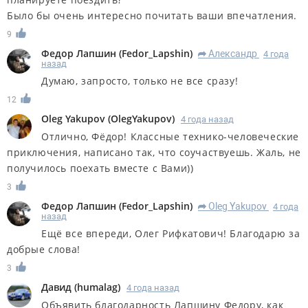
Было бы очень интересно почитать ваши впечатления.
9
Федор Лапшин
(
Fedor_Lapshin
)
Александр
4 года
R
назад
Думаю, запросто, только не все сразу!
12
Oleg Yakupov
(
OlegYakupov
)
4 года назад
Отлично, Фёдор! Классные технико-человеческие
приключения, написано так, что соучаствуешь. Жаль, не
получилось поехать вместе с Вами))
3
Федор Лапшин
(
Fedor_Lapshin
)
Oleg Yakupov
4 года
R
назад
Ещё все впереди, Олег Рифкатович! Благодарю за
добрые слова!
3
Дaвид
(
humalag
)
4 года назад
Объявить благодарность Лапшину Федору, как