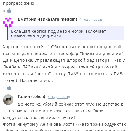
прогресс жеж!
3
Дмитрий Чайка
(
Arhimeddin
)
4 года назад
Большая кнопка под левой ногой включает
омыватель и дворники
Хорошо что прочёл :) Обычно такая кнопка под левой
ногой ведала переключением фар "ближний-дальний".
Да и цепочка, управляющая шторкой радиатора - как у
ЛиАЗа и ПАЗика (такой же рядом стоящей цепочкой
включалась и "печка" - как у ЛиАЗа не помню, а у ПАЗа
точно). Ностальги-ия...
1
Толич
(
tolich
)
4 года назад
До чего же убогий сейчас этот Жук, но детство в
те времена вовсе и не кажется таковым. Экое
колдунство, ностальгия, отпусти!
Фотка изнутри у Аничкова моста (?) это тоже колдунство
- будто вид из кабины какого-то летательного аппарата,