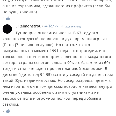
а не из фургончика, сделанного из профлиста (если бы
не руль, конечно).
8
El
(
elmonstrou
)
Толич
4 года назад
R
Тут вопрос относительности. В 67 году это
конечно кондовый, но вполне в духе времени агрегат
(Пежо J7 не сильно лучше). Но вот то, что это
выпускалось на момент 1991 года - это трагедия, и не
только оно, а почти вся промышленность гражданского
сектора страны советов вошла в 90ые с багажом из 60х,
тогда и стал очевиден провал плановой экономики. В
детстве (где-то год 94-95) кстати у соседей на даче стоял
такой Жук, недвижимостью. Но сосед разрешал детям в
нем играть, и он в том детском возрасте казался внутри
очень уютным, особенно с этими стульчиками не
высоко от пола и огромной полкой перед лобовым
стеклом.
7