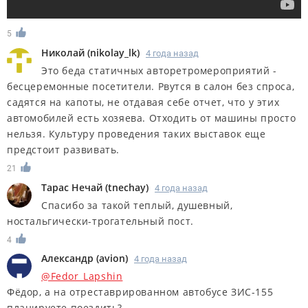
5
Николай
(
nikolay_lk
)
4 года назад
Это беда статичных авторетромероприятий -
бесцеремонные посетители. Рвутся в салон без спроса,
садятся на капоты, не отдавая себе отчет, что у этих
автомобилей есть хозяева. Отходить от машины просто
нельзя. Культуру проведения таких выставок еще
предстоит развивать.
21
Тарас Нечай
(
tnechay
)
4 года назад
Спасибо за такой теплый, душевный,
ностальгически-трогательный пост.
4
Александр
(
avion
)
4 года назад
@Fedor_Lapshin
Фёдор, а на отреставрированном автобусе ЗИС-155
планируете поездить?