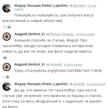
Федор Лапшин
(
Fedor_Lapshin
)
Ramses
4 года
R
назад
Пожалуйста-пожалуйста, сам получил массу
впечатлений и новый объектив))
19
Андрей
(
Andrei_V
)
Федор Лапшин
4 года назад
R
Большое спасибо за статью, Федор! Про
троллейбус Шкода сегодня появилась интересная
новость, да вот не знаю, как фото сюда вставить)
Андрей
(
Andrei_V
)
Андрей
4 года назад
R
https://transphoto.org/photo/1647846/?vid=13838
1
Федор Лапшин
(
Fedor_Lapshin
)
Андрей
4 года назад
R
Да-да, это именно тот троллейбус, про него в
статью уже не влезло: его вывезли из Крыма и спасли,
хотя пока он весь ободранный и с надписью «в музей»
на борту