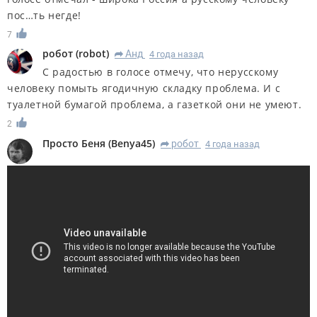
пос…ть негде!
7
робот
(
robot
)
Анд
4 года назад
R
С радостью в голосе отмечу, что нерусскому
человеку помыть ягодичную складку проблема. И с
туалетной бумагой проблема, а газеткой они не умеют.
2
Просто Беня
(
Benya45
)
робот
4 года назад
R