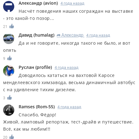
Александр
(
avion
)
4 года назад
Насчёт поведения наших сограждан на выставке
- это какой-то позор...
21
Дaвид
(
humalag
)
Александр
4 года назад
R
Да и не говорите, никогда такого не было, и вот
опять
9
Руслан
(
profile
)
4 года назад
Доводилось кататься на вахтовой Каросе
менделеевского химзавода, весьма динамичный автобус
с на удивление тихим дизелем.
3
Ramses
(
Rom-55
)
4 года назад
Спасибо, Фёдор!
Живой, ламповый репортаж, тест-драйв и путешествие.
Всё, как мы любим!!!
20