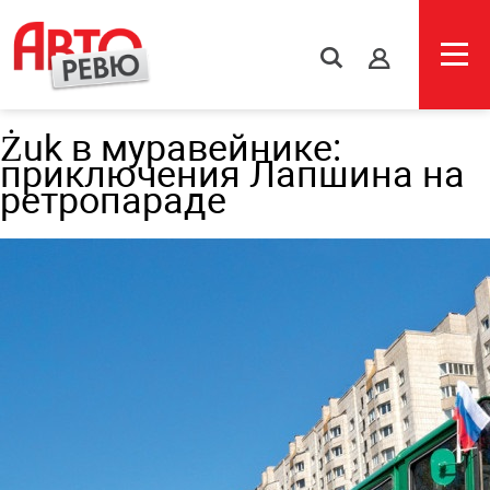
s
Żuk в муравейнике:
приключения Лапшина на
ретропараде