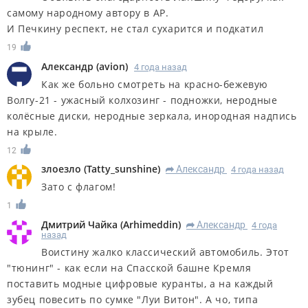
самому народному автору в АР.
И Печкину респект, не стал сухарится и подкатил
19
Александр
(
avion
)
4 года назад
Как же больно смотреть на красно-бежевую
Волгу-21 - ужасный колхозинг - подножки, неродные
колёсные диски, неродные зеркала, инородная надпись
на крыле.
12
злоезло
(
Tatty_sunshine
)
Александр
4 года назад
R
Зато с флагом!
1
Дмитрий Чайка
(
Arhimeddin
)
Александр
4 года
R
назад
Воистину жалко классический автомобиль. Этот
"тюнинг" - как если на Спасской башне Кремля
поставить модные цифровые куранты, а на каждый
зубец повесить по сумке "Луи Витон". А чо, типа