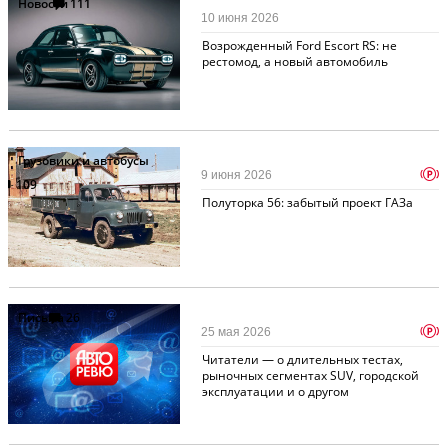
Новости
111
10 июня 2026
Возрожденный Ford Escort RS: не
рестомод, а новый автомобиль
Грузовики и автобусы
p
9 июня 2026
109
Полуторка 56: забытый проект ГАЗа
Письма
26
p
25 мая 2026
Читатели — о длительных тестах,
рыночных сегментах SUV, городской
эксплуатации и о другом