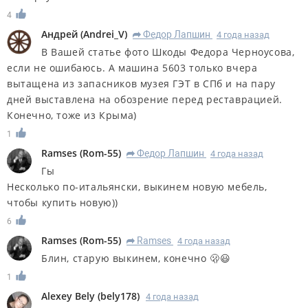
4
Андрей
(
Andrei_V
)
Федор Лапшин
4 года назад
R
В Вашей статье фото Шкоды Федора Черноусова,
если не ошибаюсь. А машина 5603 только вчера
вытащена из запасников музея ГЭТ в СПб и на пару
дней выставлена на обозрение перед реставрацией.
Конечно, тоже из Крыма)
1
Ramses
(
Rom-55
)
Федор Лапшин
4 года назад
R
Гы
Несколько по-итальянски, выкинем новую мебель,
чтобы купить новую))
6
Ramses
(
Rom-55
)
Ramses
4 года назад
R
Блин, старую выкинем, конечно 🫢😃
1
Alexey Bely
(
bely178
)
4 года назад