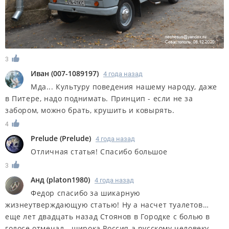
3
Иван
(
007-1089197
)
4 года назад
Мда... Культуру поведения нашему народу, даже
в Питере, надо поднимать. Принцип - если не за
забором, можно брать, крушить и ковырять.
4
Prelude
(
Prelude
)
4 года назад
Отличная статья! Спасибо большое
3
Анд
(
platon1980
)
4 года назад
Федор спасибо за шикарную
жизнеутверждающую статью! Ну а насчет туалетов…
еще лет двадцать назад Стоянов в Городке с болью в
голосе отмечал - широка Россия а русскому человеку