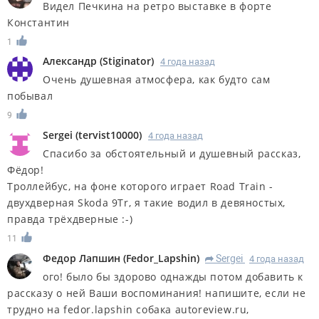
Видел Печкина на ретро выставке в форте
Константин
1
Александр
(
Stiginator
)
4 года назад
Очень душевная атмосфера, как будто сам
побывал
9
Sergei
(
tervist10000
)
4 года назад
Спасибо за обстоятельный и душевный рассказ,
Фёдор!
Троллейбус, на фоне которого играет Road Train -
двухдверная Skoda 9Tr, я такие водил в девяностых,
правда трёхдверные :-)
11
Федор Лапшин
(
Fedor_Lapshin
)
Sergei
4 года назад
R
ого! было бы здорово однажды потом добавить к
рассказу о ней Ваши воспоминания! напишите, если не
трудно на fedor.lapshin собака autoreview.ru,