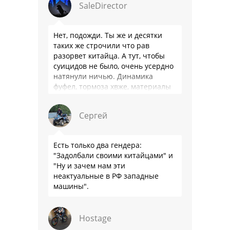
SaleDirector
Нет, подожди. Ты же и десятки
таких же строчили что рав
разорвет китайца. А тут, чтобы
суицидов не было, очень усердно
натянули ничью. Динамика
фуфел, тормоза хвже, материалы
салона хуже. Не, …
Сергей
Есть только два гендера:
"Задолбали своими китайцами" и
"Ну и зачем нам эти
неактуальные в РФ западные
машины".
Hostage