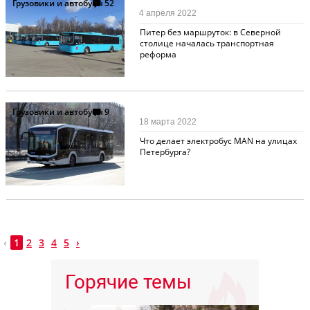
Грузовики и автобусы
52
4 апреля 2022
Питер без маршруток: в Северной
столице началась транспортная
реформа
Грузовики и автобусы
9
18 марта 2022
Что делает электробус MAN на улицах
Петербурга?
‹
1
2
3
4
5
›
Горячие темы