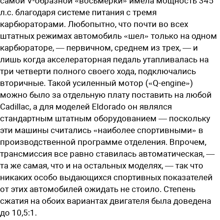
самой V-образной «восьмерки» имела мощность 345
л.с. благодаря системе питания с тремя
карбюраторами. Любопытно, что почти во всех
штатных режимах автомобиль «шел» только на одном
карбюраторе, — первичном, среднем из трех, — и
лишь когда акселераторная педаль утапливалась на
три четверти полного своего хода, подключались
вторичные. Такой усиленный мотор («Q-engine»)
можно было за отдельную плату поставить на любой
Cadillac, а для моделей Eldorado он являлся
стандартным штатным оборудованием — поскольку
эти машины считались «наиболее спортивными» в
производственной программе отделения. Впрочем,
трансмиссия все равно ставилась автоматическая, —
та же самая, что и на остальных моделях, — так что
никаких особо выдающихся спортивных показателей
от этих автомобилей ожидать не стоило. Степень
сжатия на обоих вариантах двигателя была доведена
до 10,5:1.