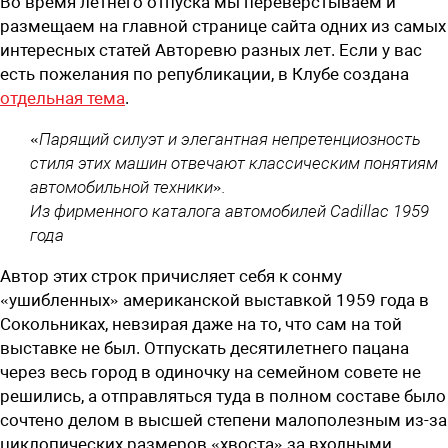
Во время летнего отпуска мы переверстываем и
размещаем на главной странице сайта одних из самых
интересных статей Авторевю разных лет. Если у вас
есть пожелания по републикации, в Клубе создана
отдельная тема
.
«Парящий силуэт и элегантная непретенциозность
стиля этих машин отвечают классическим понятиям
автомобильной техники».
Из фирменного каталога автомобилей Cadillac 1959
года
Автор этих строк причисляет себя к сонму
«ушибленных» американской выставкой 1959 года в
Сокольниках, невзирая даже на то, что сам на той
выставке не был. Отпускать десятилетнего пацана
через весь город в одиночку на семейном совете не
решились, а отправляться туда в полном составе было
сочтено делом в высшей степени малополезным из-за
циклопических размеров «хвоста» за входными