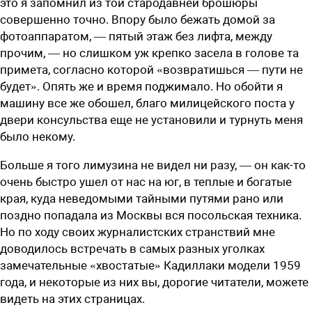
это я запомнил из той стародавней брошюры
совершенно точно. Впору было бежать домой за
фотоаппаратом, — пятый этаж без лифта, между
прочим, — но слишком уж крепко засела в голове та
примета, согласно которой «возвратишься — пути не
будет». Опять же и время поджимало. Но обойти я
машину все же обошел, благо милицейского поста у
двери консульства еще не установили и турнуть меня
было некому.
Больше я того лимузина не видел ни разу, — он как-то
очень быстро ушел от нас на юг, в теплые и богатые
края, куда неведомыми тайными путями рано или
поздно попадала из Москвы вся посольская техника.
Но по ходу своих журналистских странствий мне
доводилось встречать в самых разных уголках
замечательные «хвостатые» Кадиллаки модели 1959
года, и некоторые из них вы, дорогие читатели, можете
видеть на этих страницах.