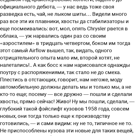
официального дебюта, — у нас ведь тоже своя
разведка есть, чай, не лыком шиты… Видели много
раз все эти их плавники, хвосты да стабилизаторы и
еще посмеивались: вот, мол, опять Chrysler рвется в
облака, — уж нарвались один раз со своим
«аэростилем» в тридцать четвертом, боком им тогда
этот самый Airflow вышел, так, видать, одного
отрицательного опыта мало им, второй хотят, не
налетались!.. А как босс к нам нарисовался однажды
поутру с распоряжениями, так стало не до смеха.
Плестись в отстающих, говорит, нам негоже, моду
автомобильную должны делать мы и только мы, а не
кто-то еще; посему — все дружно — пошли и сделали
хвосты, прямо сейчас! Живо! Ну мы пошли, сделали, —
глубокий такой фэйслифт кузовов 1958 года, совсем
новых, они тогда только еще к производству
готовились, — и сами видим: ну не то, типичное не то.
Не приспособлены кузова эти новые для таких вещей,