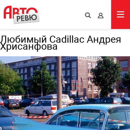
s
Любимый Cadillac Андрея
Хрисанфова