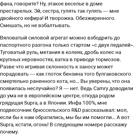
фана, говорите? Ну, этакое веселье в доме
престарелых. Эй, сестра, гулять так гулять — мне
двойного кефира! И творожка. Обезжиренного.
Смешать, но не взбалтывать.
Вяловатый силовой агрегат можно взбодрить до
паспортного разгона только стартом «с двух педалей».
Туговатый руль, метания в колеях, дробь колес на
крупных неровностях, ватка в приводе тормозов.
Разве что игривая склонность к заносу может
порадовать — как глоток бензина того булгаковского
смертельно раненного кота, но... Вы уверены, что она
появилась неслучайно? Я — нет. Ведь Camry доводили
до ума не в европейском центре, откуда родом
грядущая Supra, а в Японии. Инфа 100%, мне
подвесочник брюссельского R&D рассказывал: мол,
если бы к нам обратились, мы бы им помогли... А вот
Supra, кстати, огонь! В следующем номере расскажу
почему.