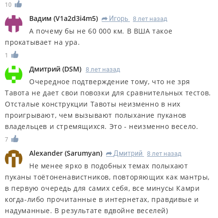
10
Вадим
(
V1a2d3i4m5
)
Игорь
8 лет назад
R
А почему бы не 60 000 км. В ВША такое
прокатывает на ура.
1
Дмитрий
(
DSM
)
8 лет назад
Очередное подтверждение тому, что не зря
Тавота не дает свои повозки для сравнительных тестов.
Отсталые конструкции Тавоты неизменно в них
проигрывают, чем вызывают полыхание пуканов
владельцев и стремящихся. Это - неизменно весело.
7
Alexander
(
Sarumyan
)
Дмитрий
8 лет назад
R
Не менее ярко в подобных темах полыхают
пуканы тоётоненавистников, повторяющих как мантры,
в первую очередь для самих себя, все минусы Камри
когда-либо прочитанные в интернетах, правдивые и
надуманные. В результате вдвойне веселей)