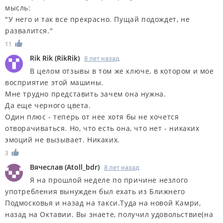
мысль:
"У него и так все прекрасно. Пущай подождет, не
развалится."
11
Rik Rik
(
RikRik
)
8 лет назад
В целом отзывы в том же ключе, в котором и мое
восприятие этой машины.
Мне трудно представить зачем она нужна.
Да еще черного цвета.
Один плюс - теперь от нее хотя бы не хочется
отворачиваться. Но, что есть она, что нет - никаких
эмоций не вызывает. Никаких.
3
Вячеслав
(
Atoll_bdr
)
8 лет назад
Я на прошлой неделе по причине незлого
употребления вынужден был ехать из Ближнего
Подмосковья и назад на такси.Туда на новой Камри,
назад на Октавии. Вы знаете, получил удовольствие(на