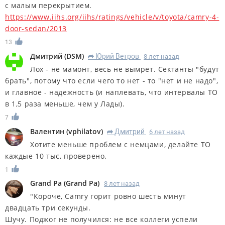
с малым перекрытием.
https://www.iihs.org/iihs/ratings/vehicle/v/toyota/camry-4-
door-sedan/2013
13
Дмитрий
(
DSM
)
Юрий Ветров
8 лет назад
R
Лох - не мамонт, весь не вымрет. Сектанты "будут
брать", потому что если чего то нет - то "нет и не надо",
и главное - надежность (и наплевать, что интервалы ТО
в 1,5 раза меньше, чем у Лады).
7
Валентин
(
vphilatov
)
Дмитрий
6 лет назад
R
Хотите меньше проблем с немцами, делайте ТО
каждые 10 тыс, проверено.
1
Grand Pa
(
Grand Pa
)
8 лет назад
"Короче, Camry горит ровно шесть минут
двадцать три секунды.
Шучу. Поджог не получился: не все коллеги успели