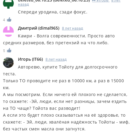
8 лет
R
назад
Спереди уродина, сзади фокус.
4
Дмитрий
(
dimal965
)
8 лет назад
Камри - Волга современности. Просто авто
средних размеров, без претензий на что либо.
5
Игорь
(
IT66
)
8 лет назад
Авторевю, купите Тойоту для долгосрочного
теста.
Только ТО проводите не раз в 10000 км, а раз в 15000
км.
А мы посмотрим. Если ничего ей плохого не сделается,
то скажете: -Эй, люди, если нет разницы, зачем ездить
на ТО чаще? Тойота вас разводит!
А если это будет плохо сказыватсья на её здоровье, то
скажете: - Эй, люди, хвалёная надёжность Тойоты - миф,
без частых смен масла они загнутся.