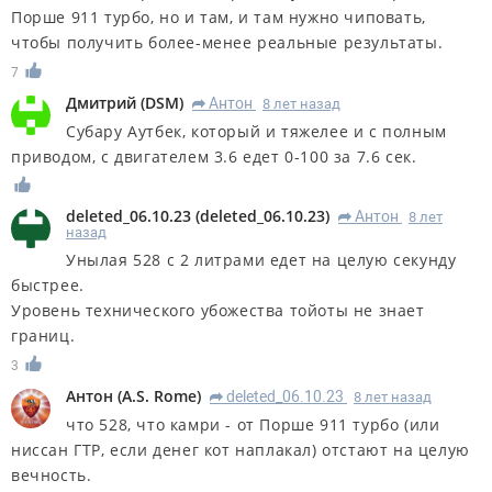
Порше 911 турбо, но и там, и там нужно чиповать,
чтобы получить более-менее реальные результаты.
7
Дмитрий
(
DSM
)
Антон
8 лет назад
R
Субару Аутбек, который и тяжелее и с полным
приводом, с двигателем 3.6 едет 0-100 за 7.6 сек.
deleted_06.10.23
(
deleted_06.10.23
)
Антон
8 лет
R
назад
Унылая 528 с 2 литрами едет на целую секунду
быстрее.
Уровень технического убожества тойоты не знает
границ.
3
Антон
(
A.S. Rome
)
deleted_06.10.23
8 лет назад
R
что 528, что камри - от Порше 911 турбо (или
ниссан ГТР, если денег кот наплакал) отстают на целую
вечность.