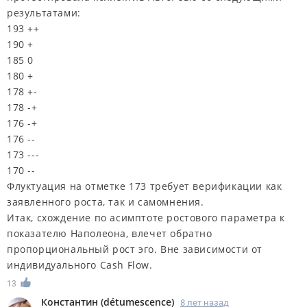
результатами:
193 ++
190 +
185 0
180 +
178 +-
178 -+
176 -+
176 --
173 ---
170 --
Флуктуация на отметке 173 требует верификации как
заявленного роста, так и самомнения.
Итак, схождение по асимптоте ростового параметра к
показателю Наполеона, влечет обратно
пропорциональный рост эго. Вне зависимости от
индивидуального Cash Flow.
13
Константин
(
détumescence
)
8 лет назад