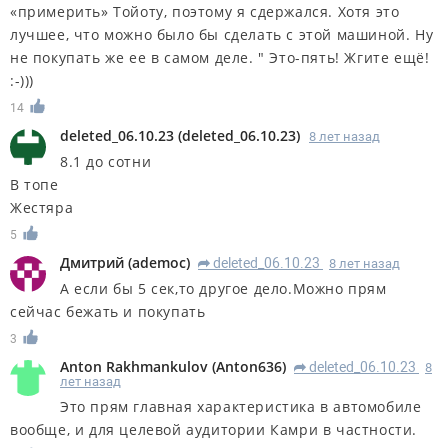
«примерить» Тойоту, поэтому я сдержался. Хотя это
лучшее, что можно было бы сделать с этой машиной. Ну
не покупать же ее в самом деле. " Это-пять! Жгите ещё!
:-)))
14
deleted_06.10.23
(
deleted_06.10.23
)
8 лет назад
8.1 до сотни
В топе
Жестяра
5
Дмитрий
(
ademoc
)
deleted_06.10.23
8 лет назад
R
А если бы 5 сек,то другое дело.Можно прям
сейчас бежать и покупать
3
Anton Rakhmankulov
(
Anton636
)
deleted_06.10.23
8
R
лет назад
Это прям главная характеристика в автомобиле
вообще, и для целевой аудитории Камри в частности.