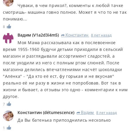
Чуваки, в чем прикол?, комменты к любой тачке
смотришь- машина говно полное. Может я что то не так
понимаю...
8
Вадим
(
V1a2d3i4m5
)
Константин
8 лет назад
R
Моя Мама рассказывала как в послевоенное
время 1955-1960 будучи детьми приходили в сельский
магазин и разглядывали ассортимент сладостей, а
после уходили из него с полным ртом слюней. После
магазина делились впечатлениями насчёт шоколадки
"Алёнка" - "Да кто её ест, фу горькая и не вкусная"
реально её ни разу в жизни не попробовав. Вот так в
жизни и бывает, а отзывы это одно - комментарии к ним
другое.
7
Константин
(
détumescence
)
Вадим
8 лет назад
R
Да Вы батенька припозднились несколько
1