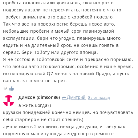
пробега откапиталили двигаьель, сколько раз в
подвеску лазали не пересчитать, постоянно что то
требует внимания, это еще с коробкой повезло.
Так что все на поверхности: берешь новое авто,
небольшие пробеги и малый срок планируемой
эксплуатации, бери что угодно, планируешь много
ездить и на длительный срок, не хочешь гонять в
сервис, бери Тойоту или другого японца.
Я не состою в Тойотовской секте и прекрасно поримаю,
что любой авто это компромис, особенно в наше время,
но планирую свой Q7 менять на новый Прадо, и пусть
ванная, зато мозг не парит.
16
Димсон
(
dimson86
)
Дмитрий
8 лет назад
R
а жить когда?)
крузаки понадежней конечно немцев, но почувствовать
себя старпером не стоит спешить)
лучше иметь 2 машины, немца для души, и таёту как
подменную машину когда лендровер в ремонте