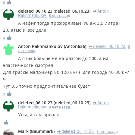
5
deleted_06.10.23
(
deleted_06.10.23
)
Anton
R
Rakhmankulov
8 лет назад
А нафиг тогда прожорливые V6 аж 3.5 литра?
2.0 атмо и все дела.
4
Anton Rakhmankulov
(
Anton636
)
deleted_06.10.23
8
R
лет назад
А я бы больше не на разгон до 100, а на
эластичность смотрел.
Для трассы например 80-120 км/ч, для города 40-80 км/
ч
Тут 3,5 точно предпочтительнее будет
3
deleted_06.10.23
(
deleted_06.10.23
)
Anton
R
Rakhmankulov
8 лет назад
Увы, и там провал.
Mark
(
Baummark
)
deleted_06.10.23
8 лет назад
R