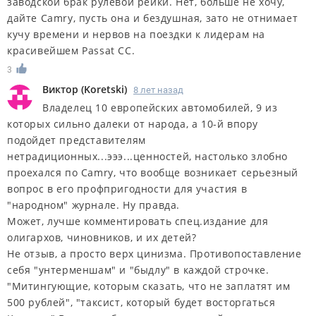
заводской брак рулевой рейки. Нет, больше не хочу,
дайте Camry, пусть она и бездушная, зато не отнимает
кучу времени и нервов на поездки к лидерам на
красивейшем Passat CC.
3
Виктор
(
Koretski
)
8 лет назад
Владелец 10 европейских автомобилей, 9 из
которых сильно далеки от народа, а 10-й впору
подойдет представителям
нетрадиционных...эээ...ценностей, настолько злобно
проехался по Camry, что вообще возникает серьезный
вопрос в его профпригодности для участия в
"народном" журнале. Ну правда.
Может, лучше комментировать спец.издание для
олигархов, чиновников, и их детей?
Не отзыв, а просто верх цинизма. Противопоставление
себя "унтерменшам" и "быдлу" в каждой строчке.
"Митингующие, которым сказать, что не заплатят им
500 рублей", "таксист, который будет восторгаться