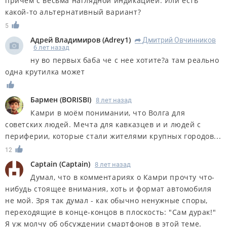
причём с весьма наглядной индикацией. Или есть
какой-то альтернативный вариант?
5
Адрей Владимиров
(
Adrey1
)
Дмитрий Овчинников
R
6 лет назад
ну во первых баба че с нее хотите?а там реально
одна крутилка может
Бармен
(
BORISBI
)
8 лет назад
Камри в моём понимании, что Волга для
советских людей. Мечта для кавказцев и и людей с
периферии, которые стали жителями крупных городов...
12
Captain
(
Captain
)
8 лет назад
Думал, что в комментариях о Камри прочту что-
нибудь стоящее внимания, хоть и формат автомобиля
не мой. Зря так думал - как обычно ненужные споры,
переходящие в конце-концов в плоскость: "Сам дурак!"
Я уж молчу об обсуждении смартфонов в этой теме.