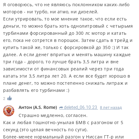
Я оговорюсь, что не являюсь поклонником каких-либо
моторов - ни турбо, ни атмо, ни дизелей.
Если утрировать, то мое мнение такое, что если есть
деньги, то можно брать хоть однолитровый с четырьмя
турбинами форсированный до 300 лс мотор и катать
его, пока не сотрется в порошок. Затем сдать в трейд и
купить такой же, только с форсировкой до 350 :) И так
далее. А если денег впритык и менять машину каждые
три года - дорого, то лучше брать 3,5 литра и вне
зависимости от финансовых реалий через три года
катать эти 3,5 литра лет 20. А если все будет хорошо в
плане денег, то можно постепенно снижать литраж и
разбавлять его турбинами :)
2
Антон
(
A.S. Rome
)
deleted_06.10.23
8 лет назад
R
Страшно медленно, согласен.
Как и любая тошнотно-унылая БМВ с разгоном от 5
секунд (это целая вечность по сути).
Более-менее нормальный разгон у Ниссан ГТ-р или