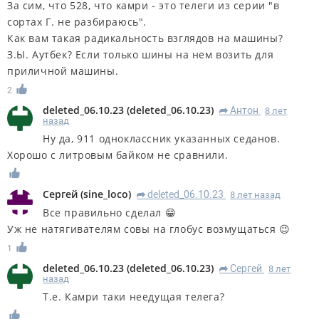
За сим, что 528, что камри - это телеги из серии "в
сортах Г. не разбираюсь".
Как вам такая радикальность взглядов на машины?
З.Ы. Аутбек? Если только шины на нем возить для
приличной машины.
2
deleted_06.10.23
(
deleted_06.10.23
)
Антон
8 лет
R
назад
Ну да, 911 одноклассник указанных седанов.
Хорошо с литровым байком не сравнили.
Сергей
(
sine_loco
)
deleted_06.10.23
8 лет назад
R
Все правильно сделал 😁
Уж не натягивателям совы на глобус возмущаться 😉
1
deleted_06.10.23
(
deleted_06.10.23
)
Сергей
8 лет
R
назад
Т.е. Камри таки неедущая телега?