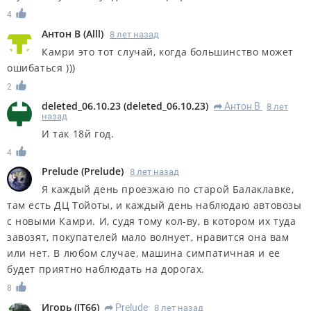
4
Антон B
(
Alll
)
8 лет назад
Камри это тот случай, когда большинство может
ошибаться )))
2
deleted_06.10.23
(
deleted_06.10.23
)
Антон B
8 лет
R
назад
И так 18й год.
4
Prelude
(
Prelude
)
8 лет назад
Я каждый день проезжаю по старой Балаклавке,
там есть ДЦ Тойоты, и каждый день наблюдаю автовозы
с новыми Камри. И, судя тому кол-ву, в котором их туда
завозят, покупателей мало волнует, нравится она вам
или нет. В любом случае, машина симпатичная и ее
будет приятно наблюдать на дорогах.
8
Игорь
(
IT66
)
Prelude
8 лет назад
R