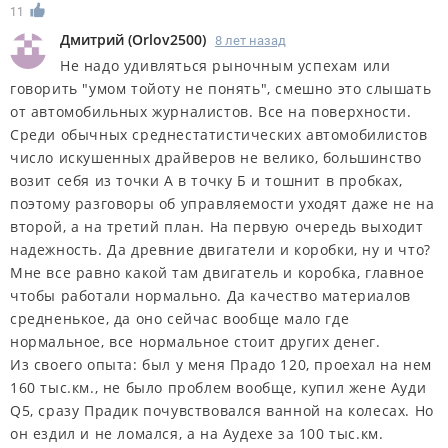
11
Дмитрий
(
Orlov2500
)
8 лет назад
Не надо удивляться рыночным успехам или
говорить "умом тойоту не понять", смешно это слышать
от автомобильных журналистов. Все на поверхности.
Среди обычных среднестатистических автомобилистов
число искушенных драйверов не велико, большинство
возит себя из точки А в точку Б и тошнит в пробках,
поэтому разговоры об управляемости уходят даже не на
второй, а на третий план. На первую очередь выходит
надежность. Да древние двигатели и коробки, ну и что?
Мне все равно какой там двигатель и коробка, главное
чтобы работали нормально. Да качество материалов
средненькое, да оно сейчас вообще мало где
нормальное, все нормальное стоит других денег.
Из своего опыта: был у меня Прадо 120, проехал на нем
160 тыс.км., не было проблем вообще, купил жене Ауди
Q5, сразу Прадик почувствовался ванной на колесах. Но
он ездил и не ломался, а на Аудехе за 100 тыс.км.