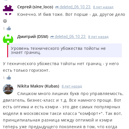
Сергей
(
sine_loco
)
deleted_06.10.23
8 лет назад
R
Конечно. И бмв тоже. Вот порше - да, другое дело
😄
1
Дмитрий
(
DSM
)
deleted_06.10.23
8 лет назад
R
Уровень технического убожества тойоты не
знает границ.
У технического убожества тойоты нет границ - у него
есть только горизонт.
1
Nikita Makov
(
Kubas
)
8 лет назад
Слишком много лишних букв про управляемость,
двигатель, бизнес-класс и т.д. Все намного проще. Вот
есть оптима и есть кэмри - это две самых популярных
модели в московском такси класса "комфорт+". Так вот,
принципиальная разница между оптимой и кэмри
теперь уже предыдущего поколения в том, что когда