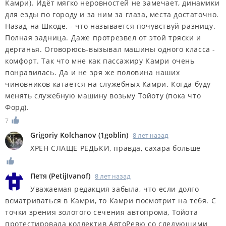
Камри). Идёт мягко неровностей не замечает, динамики
для езды по городу и за ним за глаза, места достаточно.
Назад-на Шкоде, - что называется почувствуй разницу.
Полная задница. Даже протрезвел от этой тряски и
дерганья. Оговорюсь-вызывал машины одного класса -
комфорт. Так что мне как пассажиру Камри очень
понравилась. Да и не зря же половина наших
чиновников катается на служебных Камри. Когда буду
менять служебную машину возьму Тойоту (пока что
Форд).
7
Grigoriy Kolchanov
(
1goblin
)
8 лет назад
ХРЕН СЛАЩЕ РЕДЬКИ, правда, сахара больше
Петя
(
PetijIvanof
)
8 лет назад
Уважаемая редакция забыла, что если долго
всматриваться в Камри, то Камри посмотрит на тебя. С
точки зрения золотого сечения автопрома, Тойота
протестировала коллектив АвтоРевю со следующими