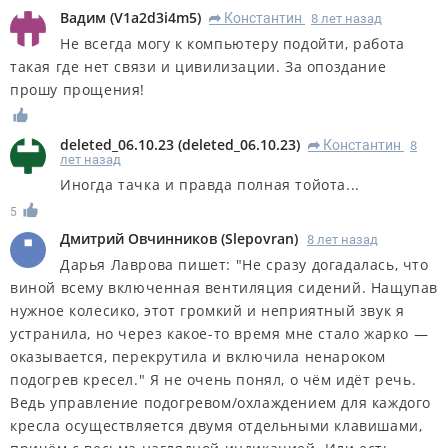
Вадим
(
V1a2d3i4m5
)
Константин
8 лет назад
R
Не всегда могу к компьютеру подойти, работа
такая где нет связи и цивилизации. За опоздание
прошу прощения!
deleted_06.10.23
(
deleted_06.10.23
)
Константин
8
R
лет назад
Иногда тачка и правда полная тойота...
5
Дмитрий Овчинников
(
Slepovran
)
8 лет назад
Дарья Лаврова пишет: "Не сразу догадалась, что
виной всему включенная вентиляция сидений. Нащупав
нужное колесико, этот громкий и неприятный звук я
устранила, но через какое-то время мне стало жарко —
оказывается, перекрутила и включила ненароком
подогрев кресел." Я не очень понял, о чём идёт речь.
Ведь управление подогревом/охлаждением для каждого
кресла осуществляется двумя отдельными клавишами,