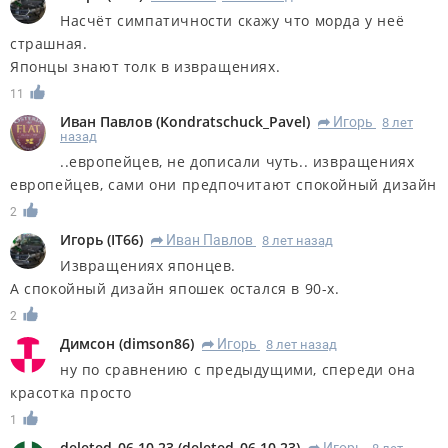
Насчёт симпатичности скажу что морда у неё
страшная.
Японцы знают толк в извращениях.
11
Иван Павлов
(
Kondratschuck_Pavel
)
Игорь
8 лет
R
назад
..европейцев, не дописали чуть.. извращениях
европейцев, сами они предпочитают спокойный дизайн
2
Игорь
(
IT66
)
Иван Павлов
8 лет назад
R
Извращениях японцев.
А спокойный дизайн япошек остался в 90-х.
2
Димсон
(
dimson86
)
Игорь
8 лет назад
R
ну по сравнению с предыдущими, спереди она
красотка просто
1
deleted_06.10.23
(
deleted_06.10.23
)
Игорь