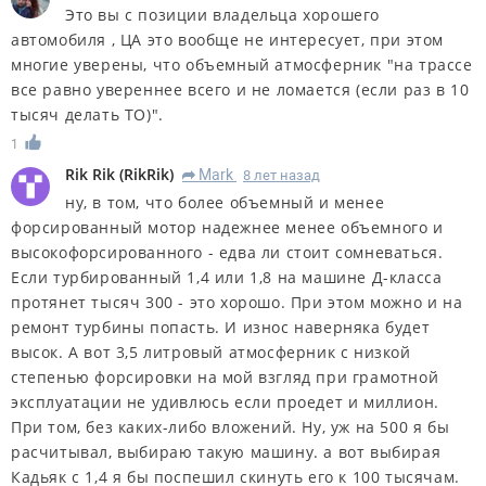
Это вы с позиции владельца хорошего
автомобиля , ЦА это вообще не интересует, при этом
многие уверены, что объемный атмосферник "на трассе
все равно увереннее всего и не ломается (если раз в 10
тысяч делать ТО)".
1
Rik Rik
(
RikRik
)
Mark
8 лет назад
R
ну, в том, что более объемный и менее
форсированный мотор надежнее менее объемного и
высокофорсированного - едва ли стоит сомневаться.
Если турбированный 1,4 или 1,8 на машине Д-класса
протянет тысяч 300 - это хорошо. При этом можно и на
ремонт турбины попасть. И износ наверняка будет
высок. А вот 3,5 литровый атмосферник с низкой
степенью форсировки на мой взгляд при грамотной
эксплуатации не удивлюсь если проедет и миллион.
При том, без каких-либо вложений. Ну, уж на 500 я бы
расчитывал, выбираю такую машину. а вот выбирая
Кадьяк с 1,4 я бы поспешил скинуть его к 100 тысячам.