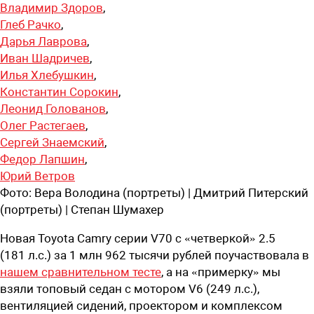
Владимир Здоров
,
Глеб Рачко
,
Дарья Лаврова
,
Иван Шадричев
,
Илья Хлебушкин
,
Константин Сорокин
,
Леонид Голованов
,
Олег Растегаев
,
Сергей Знаемский
,
Федор Лапшин
,
Юрий Ветров
Фото:
Вера Володина (портреты) | Дмитрий Питерский
(портреты) | Степан Шумахер
Новая Toyota Camry серии V70 с «четверкой» 2.5
(181 л.с.) за 1 млн 962 тысячи рублей поучаствовала в
нашем сравнительном тесте
, а на «примерку» мы
взяли топовый седан с мотором V6 (249 л.с.),
вентиляцией сидений, проектором и комплексом