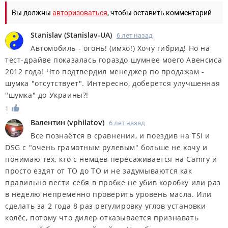
Вы должны
авторизоваться
, чтобы оставить комментарий
Stanislav
(
Stanislav-UA
)
6 лет назад
Автомобиль - огонь! (имхо!) Хочу гибрид! Но на
тест-драйве показалась гораздо шумнее моего Авенсиса
2012 года! Что подтвердил менеджер по продажам -
шумка "отсутствует". Интересно, доберется улучшенная
"шумка" до Украины?!
1
Валентин
(
vphilatov
)
6 лет назад
Все познаётся в сравнении, и поездив на TSI и
DSG с "очень грамотным рулевым" больше не хочу и
понимаю тех, кто с немцев пересаживается на Camry и
просто ездят от ТО до ТО и не задумываются как
правильно вести себя в пробке не убив коробку или раз
в неделю непременно проверить уровень масла. Или
сделать за 2 года 8 раз регулировку углов установки
колёс, потому что дилер отказывается признавать