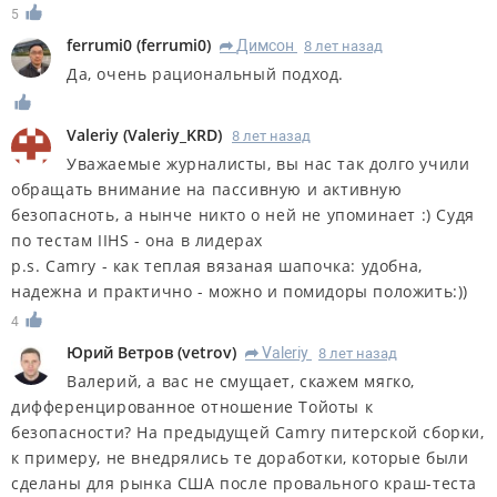
5
ferrumi0
(
ferrumi0
)
Димсон
8 лет назад
R
Да, очень рациональный подход.
Valeriy
(
Valeriy_KRD
)
8 лет назад
Уважаемые журналисты, вы нас так долго учили
обращать внимание на пассивную и активную
безопасноть, а нынче никто о ней не упоминает :) Судя
по тестам IIHS - она в лидерах
p.s. Camry - как теплая вязаная шапочка: удобна,
надежна и практично - можно и помидоры положить:))
4
Юрий Ветров
(
vetrov
)
Valeriy
8 лет назад
R
Валерий, а вас не смущает, скажем мягко,
дифференцированное отношение Тойоты к
безопасности? На предыдущей Camry питерской сборки,
к примеру, не внедрялись те доработки, которые были
сделаны для рынка США после провального краш-теста