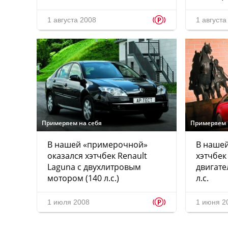
p
1 августа 2008
1 августа
Примеряем на себя
Примеряем 
В нашей «примерочной»
В наше
оказался хэтчбек Renault
хэтчбек 
Laguna с двухлитровым
двигат
мотором (140 л.с.)
л.с.
p
1 июля 2008
1 июня 2