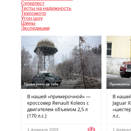
Супертест
Тесты на надежность
Техосмотр
Угон-шоу
Шины
Экспедиции
Примеряем на себя
Примеряем 
В нашей «примерочной» —
В наше
кроссовер Renault Koleos с
Jaguar 
двигателем объемом 2,5 л
«шесте
(170 л.с.)
л.с.
p
1 февраля 2009
1 феврал