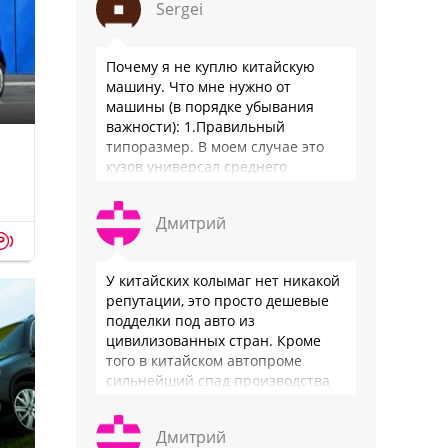
Sergei
Почему я не куплю китайскую
машину. Что мне нужно от
машины (в порядке убывания
важности): 1.Правильный
типоразмер. В моем случае это
кузов универсал среднего
размера. 2.Надежность. Хочется
быть уверенным, что она меня
Дмитрий
везде довезет и …
p
У китайских колымаг нет никакой
репутации, это просто дешевые
подделки под авто из
цивилизованных стран. Кроме
того в китайском автопроме
сильнейший спад производства
(более 20% по итогам года)и
почти все китайские
Дмитрий
производители работают …