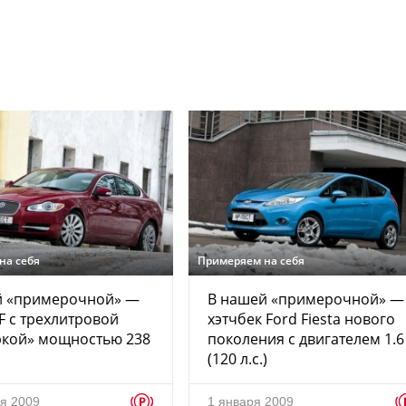
на себя
Примеряем на себя
й «примерочной» —
В нашей «примерочной» —
XF с трехлитровой
хэтчбек Ford Fiesta нового
ркой» мощностью 238
поколения с двигателем 1.6
(120 л.с.)
p
я 2009
1 января 2009