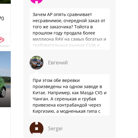
Зачем АР опять сравнивает
70
несравнимое, очередной заказ от
того же заказчика? Тойота в
прошлом году продала более
p
миллиона RAV на самых богатых и
требовательных рынках США и
Японии, в очередной раз
подтвердив статус …
Евгений
При этом обе веревки
произведены на одном заводе в
Китае. Например, как Мазда СХ5 и
Чанган. А серенькая и грубая
привезена контрабандой через
Киргизию, а модненькая типа с
гарантией
Sergei