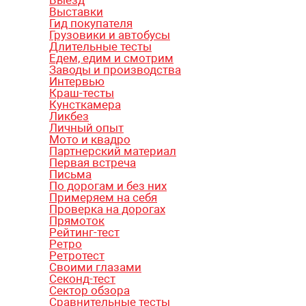
Выставки
Гид покупателя
Грузовики и автобусы
Длительные тесты
Едем, едим и смотрим
Заводы и производства
Интервью
Краш-тесты
Кунсткамера
Ликбез
Личный опыт
Мото и квадро
Партнерский материал
Первая встреча
Письма
По дорогам и без них
Примеряем на себя
Проверка на дорогах
Прямоток
Рейтинг-тест
Ретро
Ретротест
Своими глазами
Секонд-тест
Сектор обзора
Сравнительные тесты