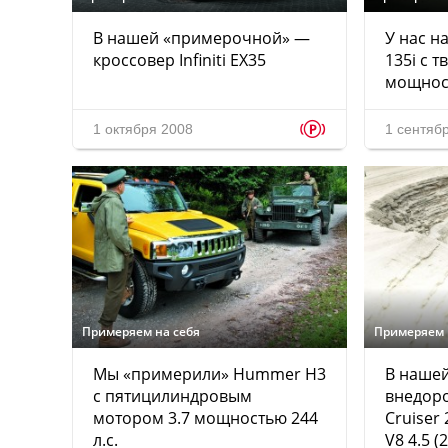
В нашей «примерочной» —
У нас н
кроссовер Infiniti EX35
135i с 
мощност
p
1 октября 2008
1 сентяб
Примеряем на себя
Примеряем 
Мы «примерили» Hummer H3
В наше
с пятицилиндровым
внедоро
мотором 3.7 мощностью 244
Cruiser
л.с.
V8 4.5 (2