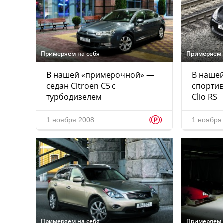
Примеряем на себя
Примеряем 
В нашей «примерочной» —
В наше
седан Citroen C5 с
спортив
турбодизелем
Clio RS
p
1 ноября 2008
1 ноября
Примеряем на себя
Примеряем 