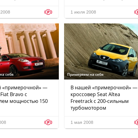
p
 2008
1 июля 2008
на себя
Примеряем на себя
й «примерочной» —
В нашей «примерочной» —
Fiat Bravo с
кроссовер Seat Altea
елем мощностью 150
Freetrack с 200-сильным
турбомотором
p
008
1 мая 2008