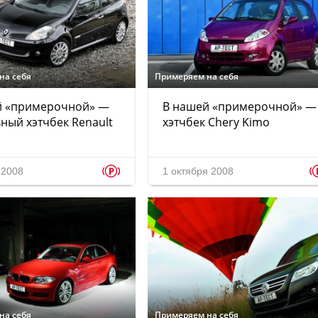
на себя
Примеряем на себя
й «примерочной» —
В нашей «примерочной» —
ный хэтчбек Renault
хэтчбек Chery Kimo
p
 2008
1 октября 2008
на себя
Примеряем на себя