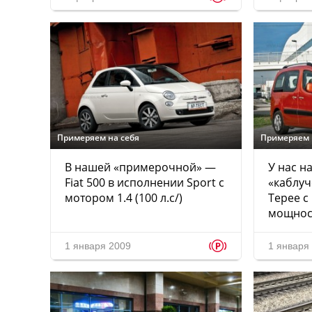
Примеряем на себя
Примеряем 
В нашей «примерочной» —
У нас н
Fiat 500 в исполнении Sport с
«каблуч
мотором 1.4 (100 л.с/)
Tepee с
мощност
p
1 января 2009
1 января