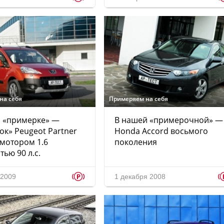
на себя
Примеряем на себя
а «примерке» —
В нашей «примерочной» —
ок» Peugeot Partner
Honda Accord восьмого
 мотором 1.6
поколения
ью 90 л.с.
p
 2009
1 декабря 2008