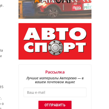
е.
За
и
Рассылка
Лучшие материалы Авторевю — в
вашем почтовом ящике
35
,
о о