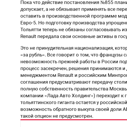
Пока что действие постановления №855 плани
допускает, а не обязывает применять все пе
оставить в производственной программе моде
Евро-5. Но подготовку производства упроще
Тольятти теперь не обязаны согласовывать и
Renault передала свои основные активы в го
Это не принудительная национализация, котор
«за рубль». Все говорит о том, что французы
невозможность прежней работы в России под
процесс засекречен,
решения принимаются и 
менеджментом Renault и российским Минпром
соглашения предусматривают передачу столич
полную собственность правительства Москвы
компании «Лада Авто Холдинг») переходит к
тольяттинского гиганта остается у российско
возможность обратного выкупа своей доли АВ
такой опцион не предусмотрен.