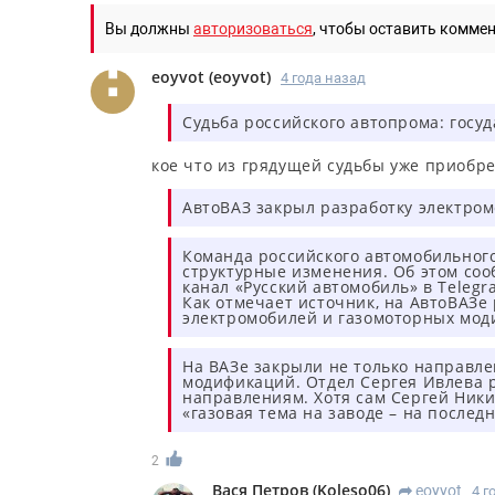
Вы должны
авторизоваться
, чтобы оставить комме
eoyvot
(
eoyvot
)
4 года назад
Судьба российского автопрома: госу
кое что из грядущей судьбы уже приобр
АвтоВАЗ закрыл разработку электром
Команда российского автомобильног
структурные изменения. Об этом соо
канал «Русский автомобиль» в Telegr
Как отмечает источник, на АвтоВАЗ
электромобилей и газомоторных моди
На ВАЗе закрыли не только направле
модификаций. Отдел Сергея Ивлева 
направлениям. Хотя сам Сергей Ники
«газовая тема на заводе – на послед
2
Вася Петров
(
Koleso06
)
eoyvot
4 г
R