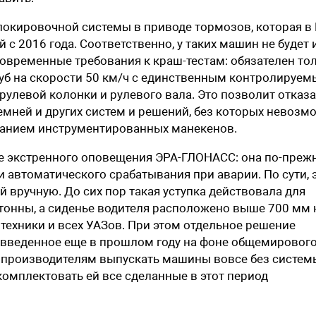
локировочной системы в приводе тормозов, которая в
с 2016 года. Соответственно, у таких машин не будет 
современные требования к краш-тестам: обязателен то
куб на скорости 50 км/ч с единственным контролируе
левой колонки и рулевого вала. Это позволит отказа
емней и других систем и решений, без которых невозм
ванием инструментированных манекенов.
ме экстренного оповещения ­ЭРА-ГЛОНАСС: она по-преж
и автоматического срабатывания при аварии. По сути, 
 вручную. До сих пор такая уступка действовала для
тонны, а сиденье водителя расположено выше 700 мм 
техники и всех УАЗов. При этом отдельное решение
 введенное еще в прошлом году на фоне общемировог
опроизводителям выпускать машины вовсе без систем
омплектовать ей все сделанные в этот период