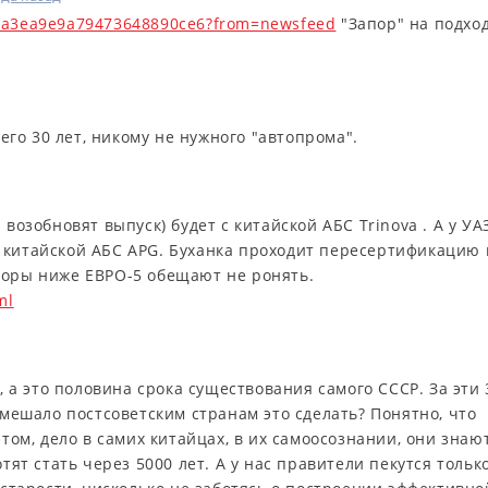
62a3ea9e9a79473648890ce6?from=newsfeed
"Запор" на подход
го 30 лет, никому не нужного "автопрома".
 возобновят выпуск) будет с китайской АБС Trinova . А у УА
 китайской АБС APG. Буханка проходит пересертификацию 
торы ниже ЕВРО-5 обещают не ронять.
ml
Р, а это половина срока существования самого СССР. За эти 
 мешало постсоветским странам это сделать? Понятно, что
этом, дело в самих китайцах, в их самоосознании, они знают
тят стать через 5000 лет. А у нас правители пекутся тольк