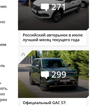
271
ние.
нно
Российский авторынок в июле:
лучший месяц текущего года
ичем
ель
299
ь
ать,
 но
трен
Официальный GAC S7: