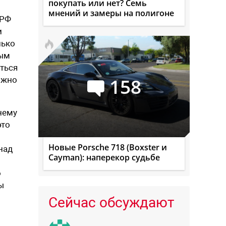
покупать или нет? Семь
мнений и замеры на полигоне
 РФ
и
лько
мым
ться
158
ожно
нему
это
Новые Porsche 718 (Boxster и
над
Cayman): наперекор судьбе
о
ы
Сейчас обсуждают