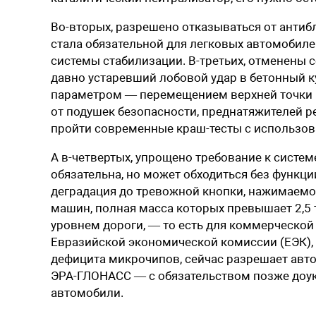
Во-вторых, разрешено отказываться от антиб
стала обязательной для легковых автомобилей 
системы стабилизации. В-третьих, отменены 
давно устаревший лобовой удар в бетонный 
параметром — перемещением верхней точки ру
от подушек безопасности, преднатяжителей р
пройти современные краш-тесты с использо
А в-четвертых, упрощено требование к систе
обязательна, но может обходиться без функци
деградация до тревожной кнопки, нажимаемой
машин, полная масса которых превышает 2,5 
уровнем дороги, — то есть для коммерческой 
Евразийской экономической комиссии (ЕЭК),
дефицита микрочипов, сейчас разрешает авт
ЭРА-ГЛОНАСС — с обязательством позже доук
автомобили.