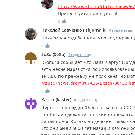
https://www.rbc.ru/rbcfreenews/
Приплюсуйте пожалуйста!
3
Николай Савченко
(
Isbjornnik
)
4 года назад
Никчёмная судьба никчёмного, умирающе
2
SoSo
(
SoSo
)
4 года назад
Drom.ru сообщает что Лада Ларгус (когда
есть некие наработки по использованию
ей АБС по прежнему не положена, но мо
https://news.drom.ru/ABS-Bosch-88133.ht
1
Kaster
(
kaster
)
4 года назад
Через 4 года будет 35 лет с развала ССС
лет Китай сделал гигантский скачок, что
Запад помог Китаю, но дело не только в 
кто они были 5000 лет назад и кем они хо