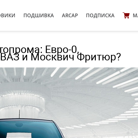
ОВИКИ
ПОДШИВКА
ARCAP
ПОДПИСКА
М
топрома: Евро-0,
ВАЗ и Москвич Фритюр?