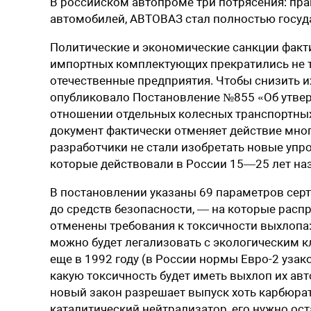
В российском автопроме три потрясения: пра
автомобилей, АВТОВАЗ стал полностью госуд
П
олитические и экономические санкции факт
импортных комплектующих прекратились не т
отечественные предприятия. Чтобы снизить и
опубликовало Постановление №855 «Об ­утве
отношении отдельных колесных транспортных 
документ фактически отменяет действие многи
разработчики не стали изобретать новые упр
которые действовали в России ­15—25 лет наз
В постановлении указаны 69 параметров сер
до средств безопасности, — на которые расп
отменены требования к токсичности выхлопа:
можно будет легализовать с экологическим к
еще в 1992 году (в России нормы Евро-2 узак
какую токсичность будет иметь выхлоп их ав
новый закон разрешает выпуск хоть карбюра
каталитический нейтрализатор, его нужно ост