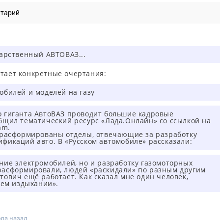
нтарий
дарственный АВТОВАЗ...
етает конкретные очертания:
обилей и моделей на газу
о гиганта АвтоВАЗ проводит большие кадровые
бщил тематический ресурс «Лада.Онлайн» со ссылкой на
am.
е расформированы отделы, отвечающие за разработку
фикаций авто. В «Русском автомобиле» рассказали:
ние электромобилей, но и разработку газомоторных
расформировали, людей «раскидали» по разным другим
тович ещё работает. Как сказал мне один человек,
нем издыхании».
ода назад