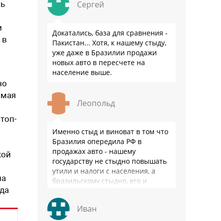
шь
Сергей
и
Докатались, база для сравнения -
 в
Пакистан... Хотя, к нашему стыду,
уже даже в Бразилии продажи
новых авто в пересчете на
население выше.
но
имая
Леопольд
топ-
Именно стыд и виноват в том что
Бразилия опередила РФ в
продажах авто - нашему
кой
государству не стыдно повышать
утили и налоги с населения, а
на
бразильскому стыдно, его и
ода
смести могут на …
Иван