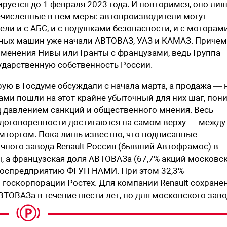
руется до 1 февраля 2023 года. И повторимся, оно ли
речисленные в нем меры: автопроизводители могут
ли и с АБС, и с подушками безопасности, и с моторам
нных машин уже начали АВТОВАЗ, УАЗ и КАМАЗ. Причем
зменения Нивы или Гранты с французами, ведь Группа
сударственную собственность России.
ую в Госдуме обсуждали с начала марта, а продажа — 
 сами пошли на этот крайне убыточный для них шаг, пон
 давлением санкций и общественного мнения. Весь
договоренности достигаются на самом верху — между 
торгом. Пока лишь известно, что подписанные
ного завода Renault Россия (бывший ­Автофрамос) в
, а французская доля АВТОВАЗа (67,7% акций московс
 госпредприятию ФГУП НАМИ. При этом 32,3%
й госкорпорации Ростех. Для
компании Renault сохране
ТОВАЗа в течение шести лет, но для московского зав