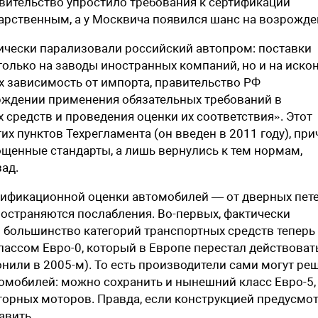
вительство упростило требования к сертификации
арственным, а у Москвича появился шанс
на возрожде
ически парализовали российский автопром: поставки
олько на заводы иностранных компаний, но и на иско
х зависимость от импорта, правительство РФ
рждении применения обязательных требований в
средств и проведения оценки их соответствия». Этот
х пунктов Техрегламента (он введен в 2011 году), пр
ощенные стандарты, а лишь вернулись к тем нормам,
ад.
тификационной оценки автомобилей — от дверных пет
ространяются послабления. Во-первых, фактически
 большинство категорий транспортных средств теперь
лассом Евро-0, который в Европе перестал действоват
онили в 2005-м). То есть производители сами могут реш
томобилей: можно сохранить и нынешний класс Евро-5,
торных моторов. Правда, если конструкцией предусмо
авить.