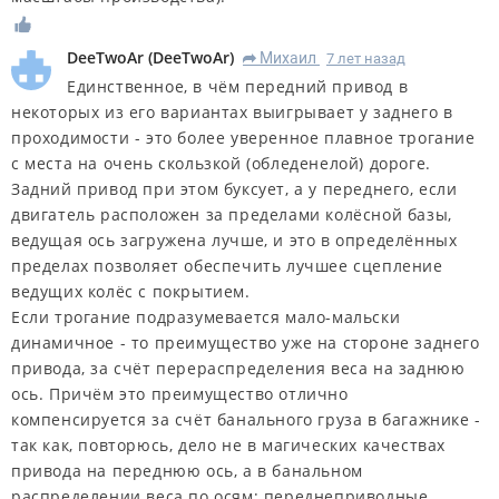
DeeTwoAr
(
DeeTwoAr
)
Михаил
7 лет назад
R
Единственное, в чём передний привод в
некоторых из его вариантах выигрывает у заднего в
проходимости - это более уверенное плавное трогание
с места на очень скользкой (обледенелой) дороге.
Задний привод при этом буксует, а у переднего, если
двигатель расположен за пределами колёсной базы,
ведущая ось загружена лучше, и это в определённых
пределах позволяет обеспечить лучшее сцепление
ведущих колёс с покрытием.
Если трогание подразумевается мало-мальски
динамичное - то преимущество уже на стороне заднего
привода, за счёт перераспределения веса на заднюю
ось. Причём это преимущество отлично
компенсируется за счёт банального груза в багажнике -
так как, повторюсь, дело не в магических качествах
привода на переднюю ось, а в банальном
распределении веса по осям; переднеприводные