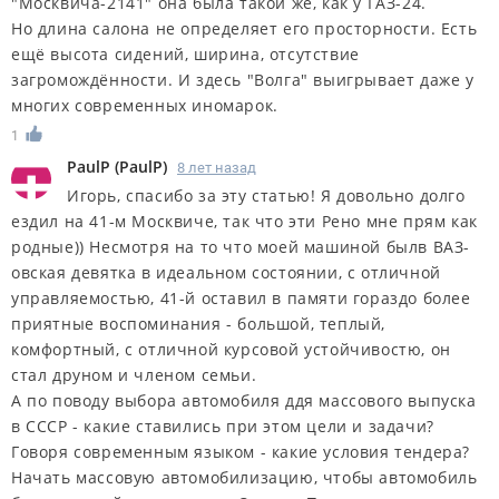
"Москвича-2141" она была такой же, как у ГАЗ-24.
Но длина салона не определяет его просторности. Есть
ещё высота сидений, ширина, отсутствие
загромождённости. И здесь "Волга" выигрывает даже у
многих современных иномарок.
1
PaulP
(
PaulP
)
8 лет назад
Игорь, спасибо за эту статью! Я довольно долго
ездил на 41-м Москвиче, так что эти Рено мне прям как
родные)) Несмотря на то что моей машиной былв ВАЗ-
овская девятка в идеальном состоянии, с отличной
управляемостью, 41-й оставил в памяти гораздо более
приятные воспоминания - большой, теплый,
комфортный, с отличной курсовой устойчивостю, он
стал друном и членом семьи.
А по поводу выбора автомобиля ддя массового выпуска
в СССР - какие ставились при этом цели и задачи?
Говоря современным языком - какие условия тендера?
Начать массовую автомобилизацию, чтобы автомобиль