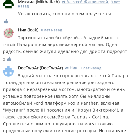
Михаил
(
Mikhail-ch
)
Алексей Жиглинский
8 лет
R
назад
Устал спорить, спор ни о чем получается...
Ник
(
leak
)
8 лет назад
Торсионы стали бы обузой... А задний мост с
тягой Панара прям верх инженерной мысли. Одна
радость, сейчас Жигули идеально для дрифта подходят.
2
DeeTwoAr
(
DeeTwoAr
)
Ник
7 лет назад
R
Задний мост на четырёх рычагах с тягой Панара
- стандартное оптимальное решение для заднего
привода с неразрезным мостом, многократно и очень
успешно повторённое (взять хотя бы миллионы
автомобилей Ford платформ Fox и Panther, включая
"Мустанг" после III поколения и "Краун Викторию"), а
также европейских семейства Taunus - Cortina.
Сравниться с ним по популярности могут только
продольные полуэллиптические рессоры. Но они хуже