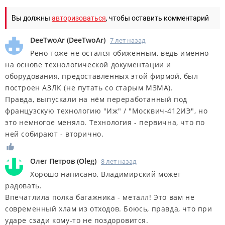
Вы должны
авторизоваться
, чтобы оставить комментарий
DeeTwoAr
(
DeeTwoAr
)
7 лет назад
Рено тоже не остался обиженным, ведь именно
на основе технологической документации и
оборудования, предоставленных этой фирмой, был
построен АЗЛК (не путать со старым МЗМА).
Правда, выпускали на нём переработанный под
французскую технологию "Иж" / "Москвич-412ИЭ", но
это немногое меняло. Технология - первична, что по
ней собирают - вторично.
Олег Петров
(
Oleg
)
8 лет назад
Хорошо написано, Владимирский может
радовать.
Впечатлила полка багажника - металл! Это вам не
современный хлам из отходов. Боюсь, правда, что при
ударе сзади кому-то не поздоровится.