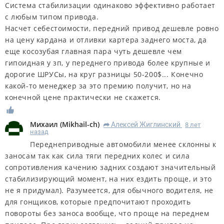
Система стабилизации одинаково эффективно работает
с любым типом привода.
Насчет себестоимости, передний привод дешевле ровно
на цену кардана и отливки картера заднего моста, да
еще косозубая главная пара чуть дешевле чем
гипоидная у зп, у переднего привода более крупные и
дорогие ШРУСы, на круг разницы 50-200$... Конечно
какой-то менеджер за это премию получит, но на
конечной цене практически не скажется.
Михаил
(
Mikhail-ch
)
Алексей Жиглинский
8 лет
R
назад
Переднеприводные автомобили менее склонны к
заносам так как сила тяги передних колес и сила
сопротивления качению задних создают значительный
стабилизирующий момент, на них ездить проще, и это
не я придумал). Разумеется, для обычного водителя, не
для гонщиков, которые предпочитают проходить
повороты без заноса вообще, что проще на переднем