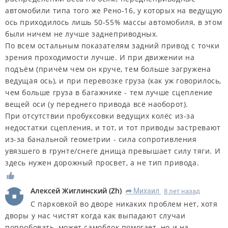
автомобили типа того же Рено-16, у которых на ведущую
ось приходилось лишь 50-55% массы автомобиля, в этом
были ничем не лучше заднеприводных.
По всем остальным показателям задний привод с точки
зрения проходимости лучше. И при движении на
подъём (причём чем он круче, тем больше загружена
ведущая ось), и при перевозке груза (как уж говорилось,
чем больше груза в багажнике - тем лучше сцепление
вещей оси (у переднего привода всё наоборот).
При отсутствии пробуксовки ведущих колёс из-за
недостатки сцепления, и тот, и тот приводы застревают
из-за банальной геометрии - сила сопротивления
увязшего в грунте/снеге днища превышает силу тяги. И
здесь нужен дорожный просвет, а не тип привода.
Алексей Жиглинский
(
Zh
)
Михаил
8 лет назад
R
С парковкой во дворе никаких проблем нет, хотя
дворы у нас чистят когда как выпадают случаи
попробовать, может самоблок помогает, но и на