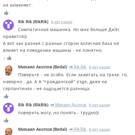
не изменяет.
Rik Rik
(
RikRik
)
8 лет назад
Симпатичная машинка. Но мне больше ДиЭс
нравится))
А вот как разная с разных сторон колесная база не
влияет на поведение машины - не понятно.
1
Михаил Акопов
(
Bedal
)
Rik Rik
8 лет назад
R
Поверьте - не особо. Если зажигать на треке, то,
наверно - да. А в "гражданской" езде, даже на
серпантинах - не ощущается разница.
Rik Rik
(
RikRik
)
Михаил Акопов
8 лет назад
R
поверить могу, но понять - трудно))
Михаил Акопов
(
Bedal
)
Rik Rik
8 лет назад
R