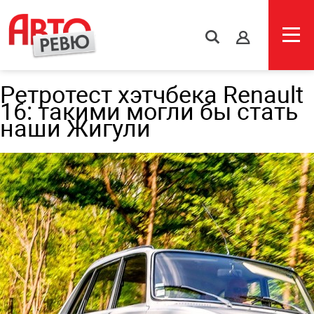
s
Ретротест хэтчбека Renault
16: такими могли бы стать
наши Жигули