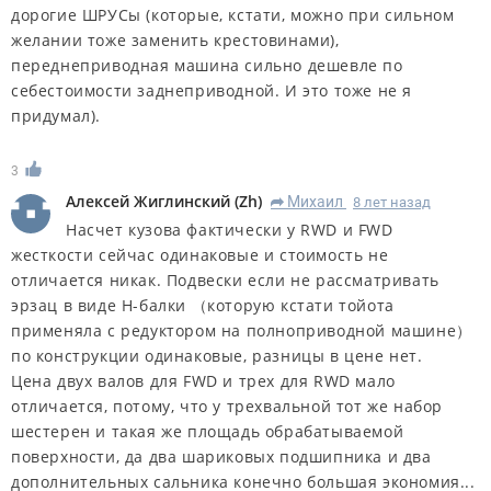
дорогие ШРУСы (которые, кстати, можно при сильном
желании тоже заменить крестовинами),
переднеприводная машина сильно дешевле по
себестоимости заднеприводной. И это тоже не я
придумал).
3
Алексей Жиглинский
(
Zh
)
Михаил
8 лет назад
R
Насчет кузова фактически у RWD и FWD
жесткости сейчас одинаковые и стоимость не
отличается никак. Подвески если не рассматривать
эрзац в виде Н-балки （которую кстати тойота
применяла с редуктором на полноприводной машине）
по конструкции одинаковые, разницы в цене нет.
Цена двух валов для FWD и трех для RWD мало
отличается, потому, что у трехвальной тот же набор
шестерен и такая же площадь обрабатываемой
поверхности, да два шариковых подшипника и два
дополнительных сальника конечно большая экономия...