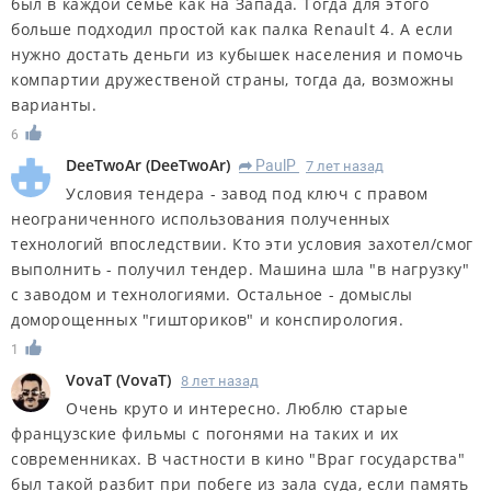
был в каждой семье как на Запада. Тогда для этого
больше подходил простой как палка Renault 4. А если
нужно достать деньги из кубышек населения и помочь
компартии дружественой страны, тогда да, возможны
варианты.
6
DeeTwoAr
(
DeeTwoAr
)
PaulP
7 лет назад
R
Условия тендера - завод под ключ с правом
неограниченного использования полученных
технологий впоследствии. Кто эти условия захотел/смог
выполнить - получил тендер. Машина шла "в нагрузку"
с заводом и технологиями. Остальное - домыслы
доморощенных "гишториков" и конспирология.
1
VovaT
(
VovaT
)
8 лет назад
Очень круто и интересно. Люблю старые
французские фильмы с погонями на таких и их
современниках. В частности в кино "Враг государства"
был такой разбит при побеге из зала суда, если память