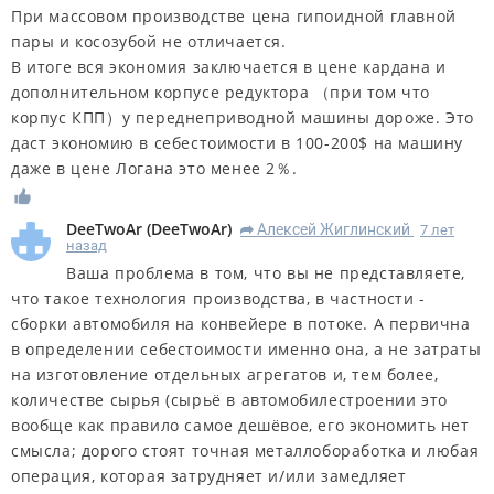
При массовом производстве цена гипоидной главной
пары и косозубой не отличается.
В итоге вся экономия заключается в цене кардана и
дополнительном корпусе редуктора （при том что
корпус КПП）у переднеприводной машины дороже. Это
даст экономию в себестоимости в 100-200$ на машину
даже в цене Логана это менее 2％.
DeeTwoAr
(
DeeTwoAr
)
Алексей Жиглинский
7 лет
R
назад
Ваша проблема в том, что вы не представляете,
что такое технология производства, в частности -
сборки автомобиля на конвейере в потоке. А первична
в определении себестоимости именно она, а не затраты
на изготовление отдельных агрегатов и, тем более,
количестве сырья (сырьё в автомобилестроении это
вообще как правило самое дешёвое, его экономить нет
смысла; дорого стоят точная металлобоработка и любая
операция, которая затрудняет и/или замедляет