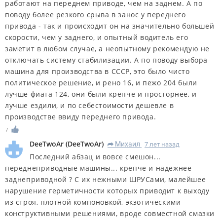
работают на переднем приводе, чем на заднем. А по
поводу более резкого срыва в занос у переднего
привода - так и происходит он на значительно большей
скорости, чем у заднего, и опытный водитель его
заметит в любом случае, а неопытному рекомендую не
отключать систему стабилизации. А по поводу выбора
машина для производства в СССР, это было чисто
политическое решение, и рено 16, и пежо 204 были
лучше фиата 124, они были крепче и просторнее, и
лучше ездили, и по себестоимости дешевле в
производстве ввиду переднего привода.
7
DeeTwoAr
(
DeeTwoAr
)
Михаил
7 лет назад
R
Последний абзац и вовсе смешон...
переднеприводные машины... крепче и надёжнее
заднеприводной ? С их нежными ШРУСами, малейшее
нарушение герметичности которых приводит к выходу
из строя, плотной компоновкой, экзотическими
конструктивными решениями, вроде совместной смазки