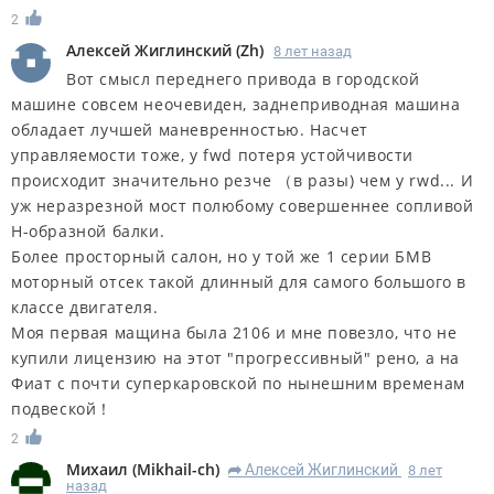
2
Алексей Жиглинский
(
Zh
)
8 лет назад
Вот смысл переднего привода в городской
машине совсем неочевиден, заднеприводная машина
обладает лучшей маневренностью. Насчет
управляемости тоже, у fwd потеря устойчивости
происходит значительно резче （в разы) чем у rwd... И
уж неразрезной мост полюбому совершеннее сопливой
Н-образной балки.
Более просторный салон, но у той же 1 серии БМВ
моторный отсек такой длинный для самого большого в
классе двигателя.
Моя первая мащина была 2106 и мне повезло, что не
купили лицензию на этот "прогрессивный" рено, а на
Фиат с почти суперкаровской по нынешним временам
подвеской！
2
Михаил
(
Mikhail-ch
)
Алексей Жиглинский
8 лет
R
назад