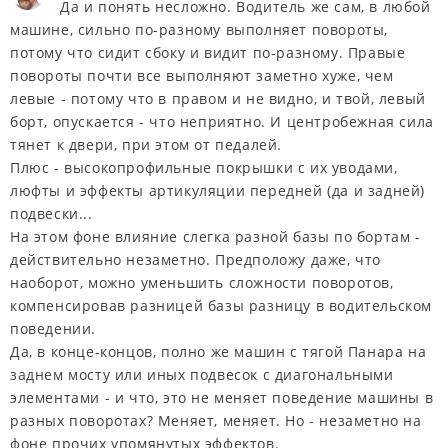
Да и понять несложно. Водитель же сам, в любой
машине, сильно по-разному выполняет повороты,
потому что сидит сбоку и видит по-разному. Правые
повороты почти все выполняют заметно хуже, чем
левые - потому что в правом и не видно, и твой, левый
борт, опускается - что неприятно. И центробежная сила
тянет к двери, при этом от педалей.
Плюс - высокопрофильные покрышки с их уводами,
люфты и эффекты артикуляции передней (да и задней)
подвески...
На этом фоне влияние слегка разной базы по бортам -
действительно незаметно. Предположу даже, что
наоборот, можно уменьшить сложности поворотов,
компенсировав разницей базы разницу в водительском
поведении.
Да, в конце-концов, полно же машин с тягой Панара на
заднем мосту или иных подвесок с диагональными
элементами - и что, это не меняет поведение машины в
разных поворотах? Меняет, меняет. Но - незаметно на
фоне прочих упомянутых эффектов.