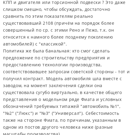
КПП и двигателя или торсионной подвески ? Это даже
слишком смешно, чтобы обсуждать, достаточно
сравнить по этим показателям реально
существовавший 2108 (причём на порядок более
совершенный по ср. с этими Рено и Пежо, т.к. он
относится к намного более позднему поколению
автомобилей) с "классикой".
Политика же была банальная: кто смог сделать
предложение по строительству предприятия и
предоставлению технологии производства,
соответствовавшее запросам советской стороны - тот и
получил контракт. Модель автомобиля шла вместе с
заводом, на момент заключения сделки она
существовала сугубо виртуально, в качестве общего
представления о модельном ряде Фиата и условных
обозначений требуемых типажей "автомобиль №1",
"№2" ("Люкс") и "№3" ("Универсал"). Себестоимость
также на стороне Фиата, по причинам, указанным в
одном из постов другого человека ниже (разные
масштабы производства).