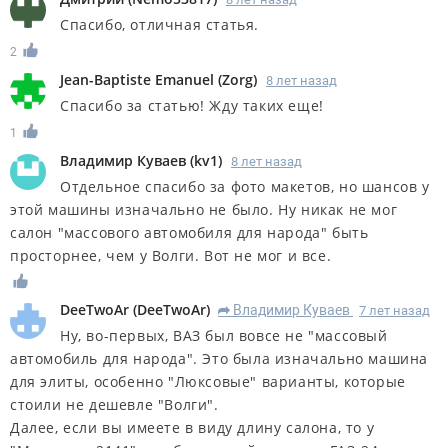
Спасибо, отличная статья.
2
Jean-Baptiste Emanuel
(
Zorg
)
8 лет назад
Спасибо за статью! Жду таких еще!
1
Владимир Куваев
(
kv1
)
8 лет назад
Отдельное спасибо за фото макетов, но шансов у
этой машины изначально не было. Ну никак не мог
салон "массового автомобиля для народа" быть
просторнее, чем у Волги. Вот не мог и все.
DeeTwoAr
(
DeeTwoAr
)
Владимир Куваев
7 лет назад
R
Ну, во-первых, ВАЗ был вовсе не "массовый
автомобиль для народа". Это была изначально машина
для элиты, особенно "Люксовые" варианты, которые
стоили не дешевле "Волги".
Далее, если вы имеете в виду длину салона, то у