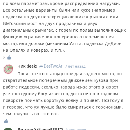
по всем параметрам, кроме распределения нагрузки.
Все остальные варианты были или хуже (например
подвеска на двух перекрещивающихся рычагах, или
GM'овский мост на двух продольных и двух
диагональных рычагах, с горем по полам выполняющих
функцию ограничения поперечного перемещения
моста), или дороже (механизм Уатта, подвеска ДеДион
на Опелях и Роверах, и т.п.).
2
Ник
(
leak
)
DeeTwoAr
7 лет назад
R
Понятно что стандартное для заднего моста, но
отвратительное поперечным движением кузова при
работе подвески, сколько народа из-за этого в кювет
улетело одному богу известно, достаточно в ходовом
повороте поймать короткую волну и привет. Поэтому я
и говорю, что уж лучше было смириться с торсионами,
чем получить вот это вот.
Дмитрий
(
Nemo53817
)
8 лет назад