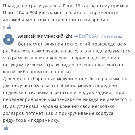
Правда, не сразу удалось. Рено-16 как раз тому пример.
Пежо-204 и 304 уже намного ближе к современным
автомобилям с технологической точки зрения.
2
Алексей Жиглинский
(
Zh
)
DeeTwoAr
7 лет назад
R
Вот насчет влияния технологий производства я
разбираюсь всяко лучше вашего, это ж надо додуматься
что рамная машина дешевле в производстве, чем с
несущим кузовом - сразу видно человека далекого от
какой-либо промышленности)
Деление на сборочные модули может быть разным, но
для несущего кузова это обычно модуль передней
подвески с силовым агрегатом и модуль задней - при
переднеприводной компановке он никуда не девается ..
Ну да установка кардана конечно свои несколько
долларов потянет, как и прикручивание корпуса
редуктора к подрамнику.