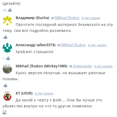
(дизайн))
10
Владимир
(
Ducha
)
Mikhail Zhukov
6 лет назад
R
Прочтите последний материал Знаемского на эту
тему, там всё подробно разжевано.
Александр
(
allex3374
)
Mikhail Zhukov
6 лет назад
R
Хрэй,вот страшило!
1
Mikhail Zhukov
(
Mickey1989
)
Александр
6 лет назад
R
Кросс-версия получше, не вызывает рвотные
позывы.
КT
(
USSR
)
6 лет назад
Да какой к черту х фэйс... Они бы лучше это
убожество внутри на что то другое поменяли: