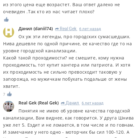
из этого цена еще возрастет. Ваш ответ далеко не
очевиден .Так кто из нас читает плохо?
Данил
(
daniil74
)
Real Gek
6 лет назад
R
Ох уж эти легенды, про городских сумасшедших.
Нива дешевле по одной причине, ее качество где то на
уровне городской канализации.
Какой такой проходимости? не смешите, кому нужна
проходимость, тот купит хантера или патриота. И хотя
их проходимость не сильно превосходит таковую у
запорожца, но мужичкам побухать подальше от жены
хватит.
7
Real Gek
(
Real Gek
)
Данил
6 лет назад
R
Понятия не имею об уровне качества городской
канализации, Вам виднее, как говорится. У друга Шнива
уже лет 5. Ездит и не ломается, в том числе и по говнам.
И замечание у него одно - моторчик бы сил 100-120. А