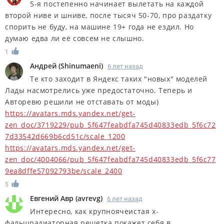
5-я постепенно начинает вылетать на каждой
второй ниве и шниве, после тысяч 50-70, про раздатку
спорить не буду, на машине 19+ года не ездил. Но
думаю едва ли её совсем не слышно.
1
Андрей
(
Shinumaeni
)
6 лет назад
Те кто заходит в Яндекс таких "новых" моделей
Лады насмотрелись уже предостаточно. Теперь и
Авторевю решили не отставать от моды)
https://avatars.mds.yandex.net/get-
zen_doc/3719229/pub_5f647feabdfa745d40833edb_5f6c72
7d33542d669b6cd51c/scale_1200
https://avatars.mds.yandex.net/get-
zen_doc/4004066/pub_5f647feabdfa745d40833edb_5f6c77
9ea8dffe57092793be/scale_2400
5
Евгений Авр
(
avrevg
)
6 лет назад
Интересно, как крупноячеистая х-
фальшрадиаторная решетка покажет себя в