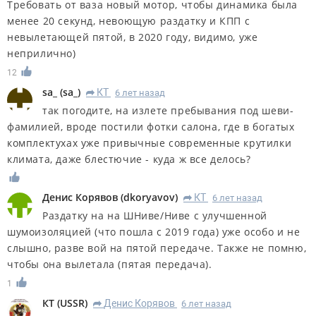
Требовать от ваза новый мотор, чтобы динамика была
менее 20 секунд, невоющую раздатку и КПП с
невылетающей пятой, в 2020 году, видимо, уже
неприлично)
12
sa_
(
sa_
)
КT
6 лет назад
R
так погодите, на излете пребывания под шеви-
фамилией, вроде постили фотки салона, где в богатых
комплектухах уже привычные современные крутилки
климата, даже блестючие - куда ж все делось?
Денис Корявов
(
dkoryavov
)
КT
6 лет назад
R
Раздатку на на ШНиве/Ниве с улучшенной
шумоизоляцией (что пошла с 2019 года) уже особо и не
слышно, разве вой на пятой передаче. Также не помню,
чтобы она вылетала (пятая передача).
1
КT
(
USSR
)
Денис Корявов
6 лет назад
R