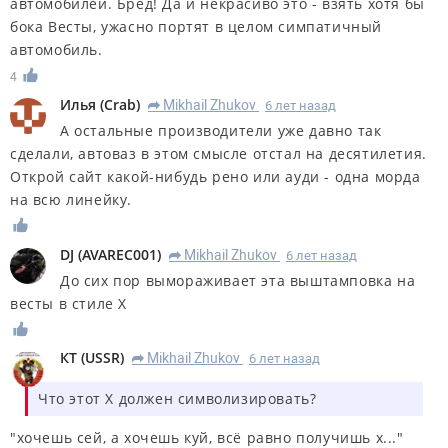
автомобилей. Бред! Да и некрасиво это - взять хотя бы
бока Весты, ужасно портят в целом симпатичный
автомобиль.
4
Илья
(
Crab
)
Mikhail Zhukov
6 лет назад
R
А остальные производители уже давно так
сделали, автоваз в этом смысле отстал на десятилетия.
Открой сайт какой-нибудь рено или ауди - одна морда
на всю линейку.
DJ
(
AVAREC001
)
Mikhail Zhukov
6 лет назад
R
До сих пор вымораживает эта выштамповка на
весты в стиле Х
КT
(
USSR
)
Mikhail Zhukov
6 лет назад
R
Что этот X должен символизировать?
"хочешь сей, а хочешь куй, всё равно получишь х..."