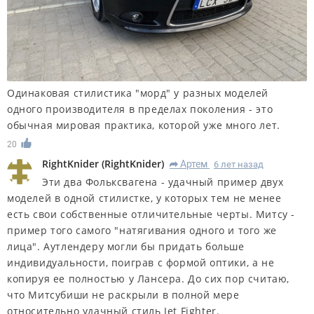
Одинаковая стилистика "морд" у разных моделей
одного производителя в пределах поколения - это
обычная мировая практика, которой уже много лет.
20
RightKnider
(
RightKnider
)
Артем
6 лет назад
R
Эти два Фольксвагена - удачный пример двух
моделей в одной стилистке, у которых тем не менее
есть свои собственные отличительные черты. Митсу -
пример того самого "натягивания одного и того же
лица". Аутлендеру могли бы придать больше
индивидуальности, поиграв с формой оптики, а не
копируя ее полностью у Лансера. До сих пор считаю,
что Митсубиши не раскрыли в полной мере
относительно удачный стиль Jet Fighter.