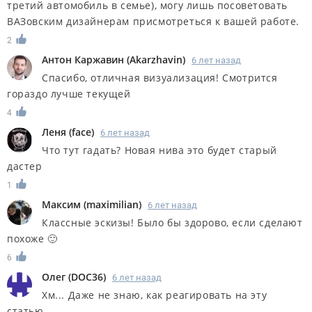
третий автомобиль в семье), могу лишь посоветовать
ВАЗовским дизайнерам присмотреться к вашей работе.
2
Антон Каржавин
(
Akarzhavin
)
6 лет назад
Спасибо, отличная визуализация! Смотрится
гораздо лучше текущей
4
Леня
(
face
)
6 лет назад
Что тут гадать? Новая нива это будет старый
дастер
1
Максим
(
maximilian
)
6 лет назад
Классные эскизы! Было бы здорово, если сделают
похоже 🙂
6
Олег
(
DOC36
)
6 лет назад
Хм... Даже не знаю, как реагировать на эту
статью...