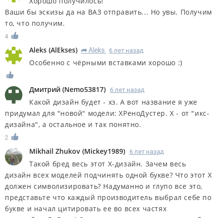
Хорошо получилось!
Ваши бы эскизы да на ВАЗ отправить... Но увы. Получим
то, что получим.
4
Aleks
(
AlEkses
)
Aleks
6 лет назад
R
Особенно с чёрными вставками хорошо :)
Дмитрий
(
Nemo53817
)
6 лет назад
Какой дизайн будет - хз. А вот название я уже
придумал для "новой" модели: ХРеноДустер. Х - от "икс-
дизайна", а остальное и так понятно.
2
Mikhail Zhukov
(
Mickey1989
)
6 лет назад
Такой бред весь этот X-дизайн. Зачем весь
дизайн всех моделей подчинять одной букве? Что этот X
должен символизировать? Надуманно и глупо все это,
представьте что каждый производитель выбрал себе по
букве и начал цитировать ее во всех частях