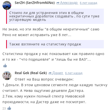
SerZH
(
SerZHfromNiNo
)
Александр
6 лет назад
R
Стоило ли для устранения этих в общем
некритичных доработок создавать , по сути туже
устаревшую модель
Не знаю, но эти якобы "в общем некритичные" само
Рено не может исправить уже 8 лет...
Также взгляните на статистику продаж
Статистика продаж у нас показывает как правило одно
и то же - "что подешевле" и "лишь бы не ВАЗ"...
Real Gek
(
Real Gek
)
Данил
6 лет назад
R
Ответ на Ваш вопрос очевиден:
1.Деньги. В этом ценовом сегменте люди каждую тысячу
считают. А Нива ощутимо дешевле Дастера.
2.Тем, кому нужен полный спектр Нивовской
проходимости, на Дастер даже не посмотрят.
23