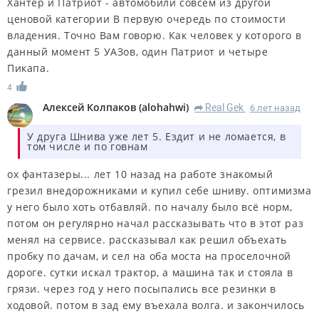
Хантер и Патриот - автомобили совсем из другой
ценовой категории В первую очередь по стоимости
владения. Точно Вам говорю. Как человек у которого в
данный момент 5 УАЗов, один Патриот и четыре
Пикапа.
4
Алексей Колпаков
(
alohahwi
)
Real Gek
6 лет назад
R
У друга Шнива уже лет 5. Ездит и не ломается, в
том числе и по говнам
ох фантазеры... лет 10 назад на работе знакомый
грезил внедорожниками и купил себе шниву. оптимизма
у него было хоть отбавляй. по началу было всё норм,
потом он регулярно начал рассказывать что в этот раз
менял на сервисе. рассказывал как решил объехать
пробку по дачам, и сел на оба моста на проселочной
дороге. сутки искал трактор, а машина так и стояла в
грязи. через год у него посыпались все резинки в
ходовой. потом в зад ему въехала волга. и закончилось