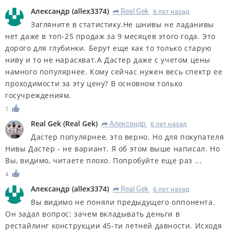
Александр
(
allex3374
)
Real Gek
6 лет назад
R
Загляните в статистику.Не шнивы не ладанивы
нет даже в топ-25 продаж за 9 месяцев этого года. Это
дорого для глубинки. Берут еще как то только старую
ниву и то не нарасхват.А Дастер даже с учетом цены
намного популярнее. Кому сейчас нужен весь спектр ее
проходимости за эту цену? В основном только
госучреждениям.
1
Real Gek
(
Real Gek
)
Александр
6 лет назад
R
Дастер популярнее, это верно. Но для покупателя
Нивы Дастер - не вариант. Я об этом выше написал. Но
Вы, видимо, читаете плохо. Попробуйте еще раз ...
4
Александр
(
allex3374
)
Real Gek
6 лет назад
R
Вы видимо не поняли предыдущего оппонента.
Он задал вопрос: зачем вкладывать деньги в
рестайлинг конструкции 45-ти летней давности. Исходя