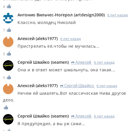
4
Антонио Вильчес-Ногерол
(
artdesign2000
)
6 лет назад
Классно, молодец Николай
7
Алексей
(
aleks1977
)
6 лет назад
Пристрелить её,чтобы не мучилась...
5
Сергей Швайко
(
seamen
)
Алексей
6 лет назад
R
Она и в ответ может шмальнуть, она такая...
3
Алексей
(
aleks1977
)
Сергей Швайко
6 лет назад
R
Нечем ей шмалять.Вот классическая Нива другое
дело.
Сергей Швайко
(
seamen
)
Алексей
6 лет назад
R
Я предупредил, а вы уж сами...