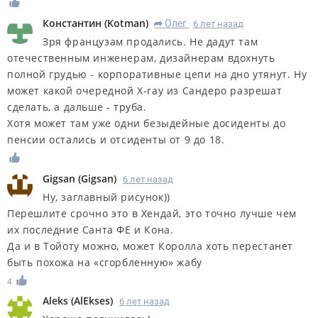
Константин
(
Kotman
)
Олег
6 лет назад
R
Зря французам продались. Не дадут там
отечественным инженерам, дизайнерам вдохнуть
полной грудью - корпоративные цепи на дно утянут. Ну
может какой очередной X-ray из Сандеро разрешат
сделать, а дальше - труба.
Хотя может там уже одни безыдейные досиденты до
пенсии остались и отсиденты от 9 до 18.
Gigsan
(
Gigsan
)
6 лет назад
Ну, заглавный рисунок))
Перешлите срочно это в Хендай, это точно лучше чем
их последние Санта ФЕ и Кона.
Да и в Тойоту можно, может Королла хоть перестанет
быть похожа на «сгорбленную» жабу
4
Aleks
(
AlEkses
)
6 лет назад