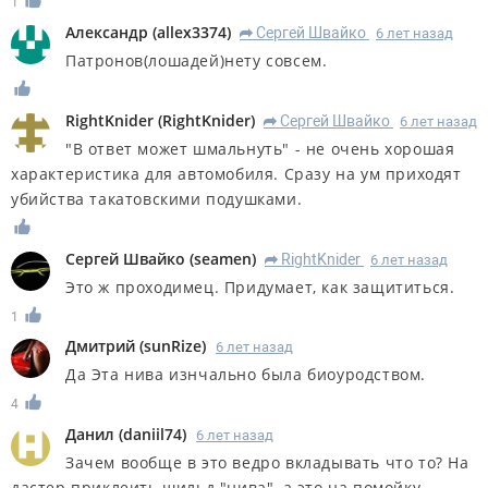
1
Александр
(
allex3374
)
Сергей Швайко
6 лет назад
R
Патронов(лошадей)нету совсем.
RightKnider
(
RightKnider
)
Сергей Швайко
6 лет назад
R
"В ответ может шмальнуть" - не очень хорошая
характеристика для автомобиля. Сразу на ум приходят
убийства такатовскими подушками.
Сергей Швайко
(
seamen
)
RightKnider
6 лет назад
R
Это ж проходимец. Придумает, как защититься.
1
Дмитрий
(
sunRize
)
6 лет назад
Да Эта нива изнчально была биоуродством.
4
Данил
(
daniil74
)
6 лет назад
Зачем вообще в это ведро вкладывать что то? На
дастер приклеить шильд "нива", а это на помойку