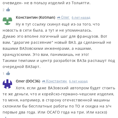
очевиден- не в пользу изделий из Тольятти.
2
Константин
(
Kotman
)
Олег
6 лет назад
R
Ну я тут ссылку скинул ещё из-за того, что
новость в сети была, а тут и не упоминалась.
Думаю это вполне логичный шаг для французов. Вот
вам, "дарагие рассеяние" новый ВАЗ, да сделанный не
вашими ВАЗовскими инженерами, а нашими,
хранцузскими. Это вам, панимаишь, не это!
Такими темпами и центр разработок ВАЗа распашут под
очередной ВАЗарт.
1
Олег
(
DOC36
)
Константин
6 лет назад
R
Хотя, если даже ВАЗовский автопром будет стоить
те же деньги, что и корейско-германо-чешские изделия,
то меня, например, в сторону отечественной машины
склонили бы бесплатные работы по ТО и скидка на з/ч
первые два года. Или ОСАГО года на три. Или каско)