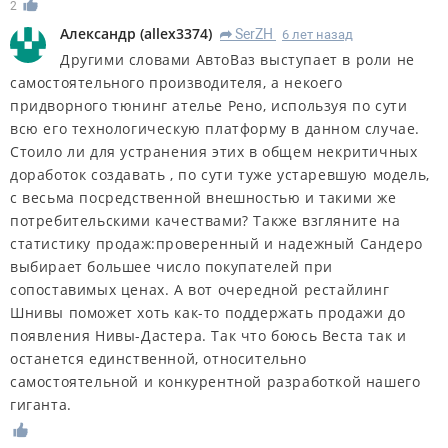
2
Александр
(
allex3374
)
SerZH
6 лет назад
R
Другими словами АвтоВаз выступает в роли не
самостоятельного производителя, а некоего
придворного тюнинг ателье Рено, используя по сути
всю его технологическую платформу в данном случае.
Стоило ли для устранения этих в общем некритичных
доработок создавать , по сути туже устаревшую модель,
с весьма посредственной внешностью и такими же
потребительскими качествами? Также взгляните на
статистику продаж:проверенный и надежный Сандеро
выбирает большее число покупателей при
сопоставимых ценах. А вот очередной рестайлинг
Шнивы поможет хоть как-то поддержать продажи до
появления Нивы-Дастера. Так что боюсь Веста так и
останется единственной, относительно
самостоятельной и конкурентной разработкой нашего
гиганта.