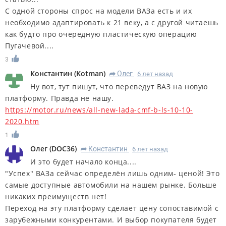
С одной стороны спрос на модели ВАЗа есть и их
необходимо адаптировать к 21 веку, а с другой читаешь
как будто про очередную пластическую операцию
Пугачевой....
3
Константин
(
Kotman
)
Олег
6 лет назад
R
Ну вот, тут пишут, что переведут ВАЗ на новую
платформу. Правда не нашу.
https://motor.ru/news/all-new-lada-cmf-b-ls-10-10-
2020.htm
1
Олег
(
DOC36
)
Константин
6 лет назад
R
И это будет начало конца....
"Успех" ВАЗа сейчас определён лишь одним- ценой! Это
самые доступные автомобили на нашем рынке. Больше
никаких преимуществ нет!
Переход на эту платформу сделает цену сопоставимой с
зарубежными конкурентами. И выбор покупателя будет