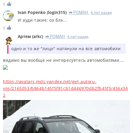
5
Ivan Popenko
(
login315
)
РОМАН
6 лет назад
R
И ауди такие: ох блэ...
5
Артем
(
arkc
)
РОМАН
6 лет назад
R
одно и то же "лицо" натянули на все автомобили
видимо вы вообще не интересуетесь автомобилями....
https://avatars.mds.yandex.net/get-autoru-
vos/2165053/b864b145f5f81cb1d446970db2fb45f5/456x34
2