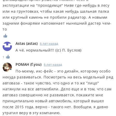
эксплуатации на "проходимце" Ниве где-нибудь в лесу
или на грунтовках, чтобы какая нибудь шальная палка
или крупный камень не пробили радиатор. А новыми
задними фонарями напоминает нынешний дастер чем-
то
Astas
(
astas
)
6 лет назад
А чё, нормальный!!! ((с) П. Буслов)
1
РОМАН
(
f.you
)
6 лет назад
По-моему, икс-фейс - это дизайн, которому особо
некуда развиваться. Посмотреть на весь модельный ряд
автоваза - такое чувство, что одно и то же "лицо"
натянули на все автомобили. Дело еще и в том, что сам
автоваз совершенно не развивается, покажите мне
принципиально новый автомобиль, который вышел
после 2015 года, верно - такого нет. Вообщем, я давно
утратил веру в эту компанию.