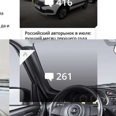
416
ма
 да и
Российский авторынок в июле:
лучший месяц текущего года
261
Семейство УАЗ СГР
официально переименовано в