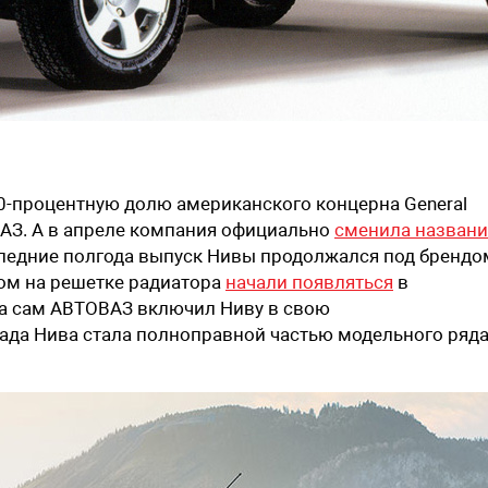
0-процентную долю американского концерна General
АЗ. А в апреле компания официально
сменила названи
ледние полгода выпуск Нивы продолжался под брендо
том на решетке радиатора
начали появляться
в
 а сам АВТОВАЗ включил Ниву в свою
Лада Нива стала полноправной частью модельного ряд