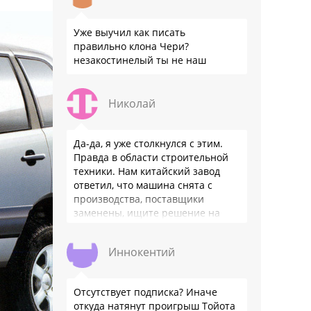
Уже выучил как писать
правильно клона Чери?
незакостинелый ты не наш
Николай
Да-да, я уже столкнулся с этим.
Правда в области строительной
техники. Нам китайский завод
ответил, что машина снята с
производства, поставщики
заменены, ищите решение на
местном рынке. Ответ завода на
официальном бланке …
Иннокентий
Отсутствует подписка? Иначе
откуда натянут проигрыш Тойота