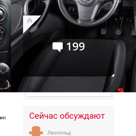
Буханку
199
Audi Q9: самый большой и
роскошный кроссовер марки
Сейчас обсуждают
ин
Леопольд