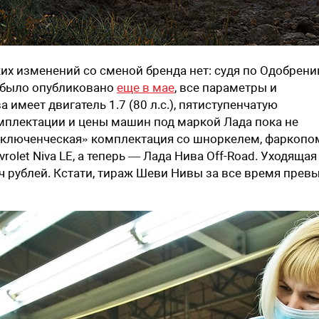
ких изменений со сменой бренда нет: судя по Одобрен
е было опубликовано
еще в мае
, все параметры и
имеет двигатель 1.7 (80 л.с.), пятиступенчатую
мплектации и цены машин под маркой Лада пока не
риключенческая» комплектация со шноркелем, фаркопо
olet Niva LE, а теперь — Лада Нива Off-Road. Уходящая
сяч рублей. Кстати, тираж Шеви Нивы за все время прев