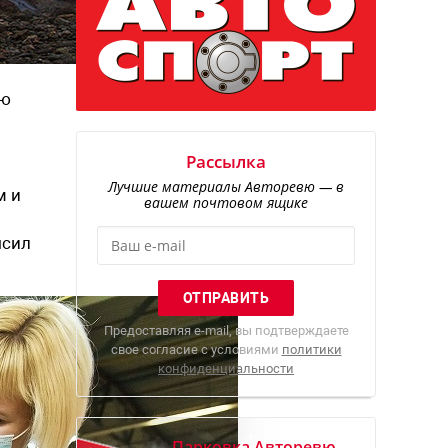
ию
Рассылка
Лучшие материалы Авторевю — в
м и
вашем почтовом ящике
ысил
Предоставляя e-mail, вы подтверждаете
свое согласие с условиями
политики
конфиденциальности
Парковка Авторевю