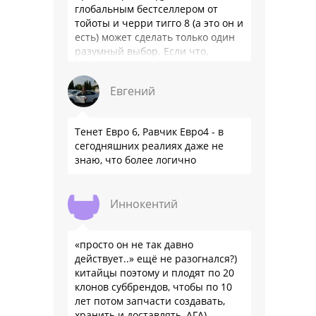
глобальным бестселлером от
тойоты и черри тигго 8 (а это он и
есть) может сделать только один
разумный выбор. Если что,
владею черри уже …
Евгений
Тенет Евро 6, Равчик Евро4 - в
сегодняшних реалиях даже не
знаю, что более логично
Иннокентий
«просто он не так давно
действует..» ещё не разогнался?)
китайцы поэтому и плодят по 20
клонов суббрендов, чтобы по 10
лет потом запчасти создавать,
хранить и доставлять, АГА)