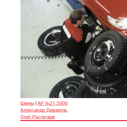
Шины
|
АР №21 2000
Александр Диваков
,
Олег Растегаев