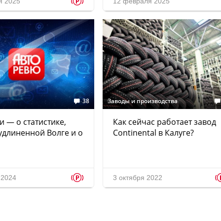
p
я 2025
12 февраля 2025
38
Заводы и производства
и — о статистике,
Как сейчас работает завод
удлиненной Волге и о
Continental в Калуге?
p
 2024
3 октября 2022