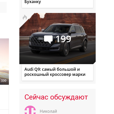
Буханку
199
Audi Q9: самый большой и
роскошный кроссовер марки
330
Сейчас обсуждают
Николай