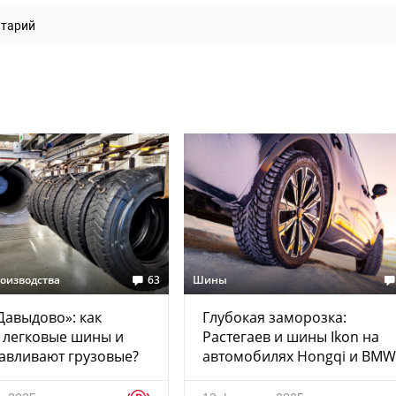
нтарий
роизводства
63
Шины
Давыдово»: как
Глубокая заморозка:
 легковые шины и
Растегаев и шины Ikon на
авливают грузовые?
автомобилях Hongqi и BMW