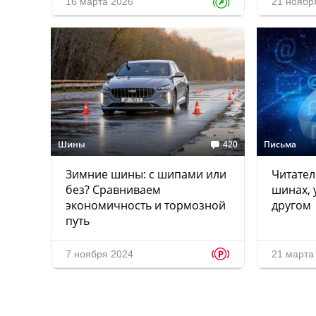
16 марта 2026
21 ноябр
Шины
420
Письма
Зимние шины: с шипами или
Читател
без? Сравниваем
шинах, 
экономичность и тормозной
другом
путь
p
7 ноября 2024
21 марта