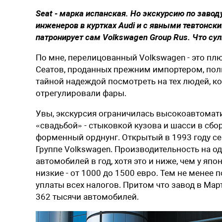
Seat - марка испанская. Но экскурсию по завод
инженеров в куртках Audi и с явными тевтонск
патронирует сам Volkswagen Group Rus. Что су
По мне, перелицованный Volkswagen - это плюс
Сеатов, проданных прежним импортером, польс
тайной надеждой посмотреть на тех людей, к
отрегулировали фары.
Увы, экскурсия ограничилась высокоавтомат
«свадьбой» - стыковкой кузова и шасси в сборе
форменный орднунг. Открытый в 1993 году се
Группе Volkswagen. Производительность на од
автомобилей в год, хотя это и ниже, чем у я
низкие - от 1000 до 1500 евро. Тем не менее п
уплаты всех налогов. Притом что завод в Мар
362 тысячи автомобилей.