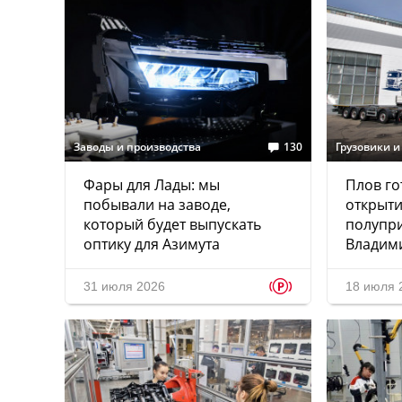
Заводы и производства
130
Грузовики и
Фары для Лады: мы
Плов го
побывали на заводе,
открыти
который будет выпускать
полупри
оптику для Азимута
Владим
p
31 июля 2026
18 июля 