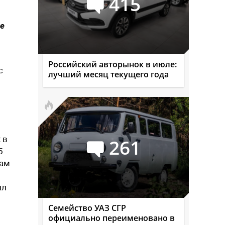
415
не
Российский авторынок в июле:
с
лучший месяц текущего года
 в
261
5
кам
ил
Семейство УАЗ СГР
официально переименовано в