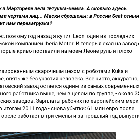
у в Мартореле вела тетушка-немка. А сколько здесь
ими чертами лиц... Маски сброшены: в России Seat отны
лит нам перезагрузка?
, поэтому год назад я купил Leon: один из последних
кой компанией Iberia Motor. И теперь я ехал на завод 
оторые криво поставили на моем Леоне руль и плохо
изированным сварочным цехом с роботами Kuka и
, опять же без участия человека. Все чисто, аккуратно,
атовский завод остается одним из самых современных
ного работника выше, чем в целом по группе, - около 3
понских заводов. Зарплаты рабочих по европейским мер
о итогам 2011 года - снова убытки: 61 млн евро после
тореле работает в три смены и за прошлый год выпуст