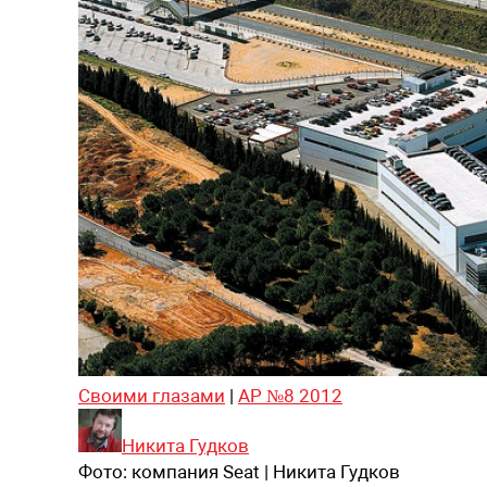
Своими глазами
|
АР №8 2012
Никита Гудков
Фото:
компания Seat | Никита Гудков