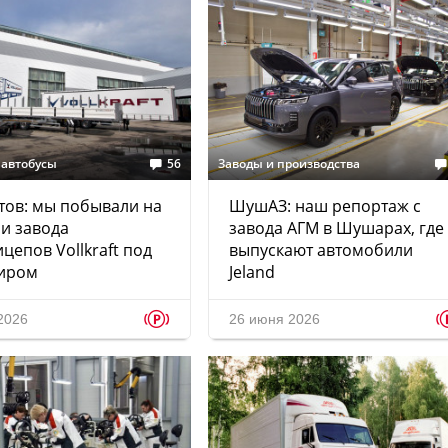
 автобусы
56
Заводы и производства
тов: мы побывали на
ШушАЗ: наш репортаж с
и завода
завода АГМ в Шушарах, где
цепов Vollkraft под
выпускают автомобили
иром
Jeland
p
2026
26 июня 2026