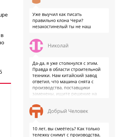
Уже выучил как писать
upе
правильно клона Чери?
незакостинелый ты не наш
 в
но
Николай
Да-да, я уже столкнулся с этим.
Правда в области строительной
5
техники. Нам китайский завод
ответил, что машина снята с
производства, поставщики
заменены, ищите решение на
местном рынке. Ответ завода на
официальном бланке …
Добрый Человек
10 лет, вы смеётесь? Как только
тележку снимут с производства,