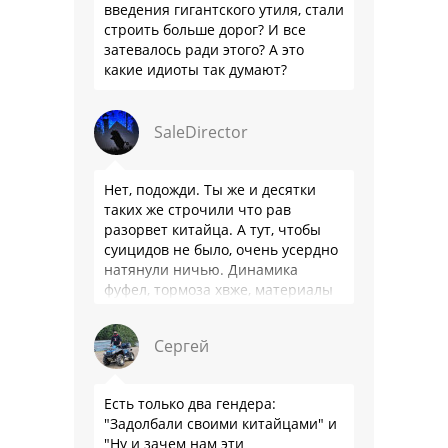
введения гигантского утиля, стали
строить больше дорог? И все
затевалось ради этого? А это
какие идиоты так думают?
SaleDirector
Нет, подожди. Ты же и десятки
таких же строчили что рав
разорвет китайца. А тут, чтобы
суицидов не было, очень усердно
натянули ничью. Динамика
фуфел, тормоза хвже, материалы
салона хуже. Не, …
Сергей
Есть только два гендера:
"Задолбали своими китайцами" и
"Ну и зачем нам эти