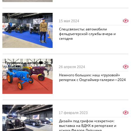
Грузовики и автобусы
33
p
15 мая 2024
Спецсвязисты: автомобили
фельдъегерской службы вчера и
сегодня
Грузовики и автобусы
26
p
26 апреля 2024
Немного больших: наш «грузовой»
репортаж с Олдтаймер-галереи—2024
Выставки
107
p
17 февраля 2023
Дизайн под грифом «секретно»:
выставка на ВДНХ в репортаже и
«снах» Федора Лапшина