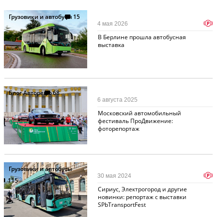
Грузовики и автобусы
15
p
4 мая 2026
В Берлине прошла автобусная
выставка
Блог Авторевю
68
6 августа 2025
Московский автомобильный
фестиваль ПроДвижение:
фоторепортаж
Грузовики и автобусы
p
30 мая 2024
115
Сириус, Электрогород и другие
новинки: репортаж с выставки
SPbTransportFest