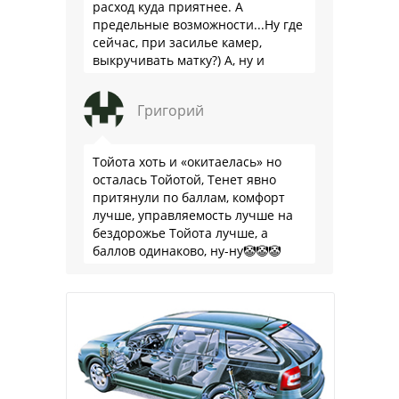
расход куда приятнее. А
предельные возможности...Ну где
сейчас, при засилье камер,
выкручивать матку?) А, ну и
пресловутую ликвидность тоже не
забываем.
Григорий
Тойота хоть и «окитаелась» но
осталась Тойотой, Тенет явно
притянули по баллам, комфорт
лучше, управляемость лучше на
бездорожье Тойота лучше, а
баллов одинаково, ну-ну🤡🤡🤡