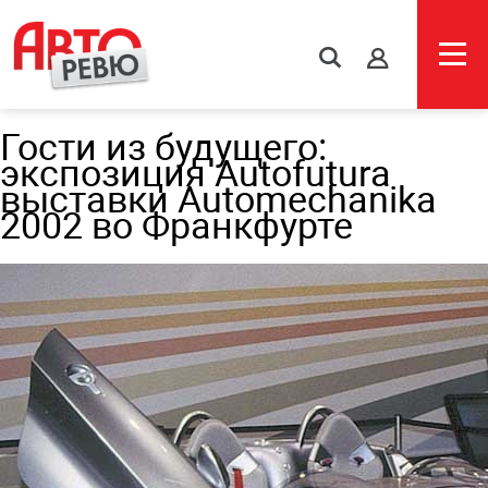
s
Гости из будущего:
экспозиция Autofutura
выставки Automechanika
2002 во Франкфурте