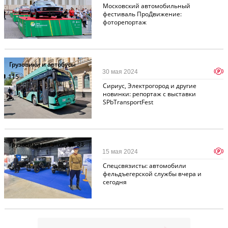
Московский автомобильный
фестиваль ПроДвижение:
фоторепортаж
Грузовики и автобусы
p
30 мая 2024
115
Сириус, Электрогород и другие
новинки: репортаж с выставки
SPbTransportFest
Грузовики и автобусы
33
p
15 мая 2024
Спецсвязисты: автомобили
фельдъегерской службы вчера и
сегодня