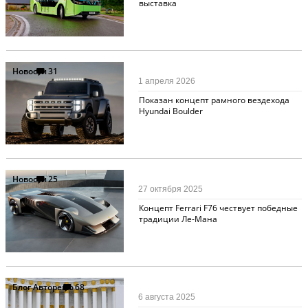
выставка
Новости
31
1 апреля 2026
Показан концепт рамного вездехода
Hyundai Boulder
Новости
25
27 октября 2025
Концепт Ferrari F76 чествует победные
традиции Ле-Мана
Блог Авторевю
68
6 августа 2025