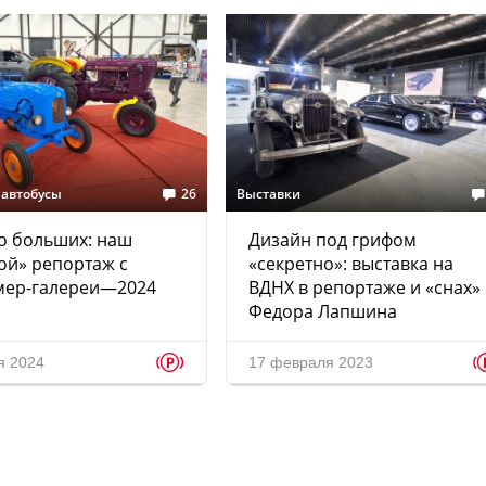
 автобусы
26
Выставки
о больших: наш
Дизайн под грифом
ой» репортаж с
«секретно»: выставка на
мер-галереи—2024
ВДНХ в репортаже и «снах»
Федора Лапшина
p
я 2024
17 февраля 2023