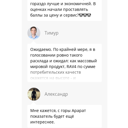
гораздо лучше и экономичней. В
оценках начали проставлять
баллы за цену и сервис?🤡🤡🤡
Тимур
Ожидаемо. По крайней мере, я в
голосовании ровно такого
расклада и ожидал: как массовый
мировой продукт, RAV4 по сумме
потребительских качеств
окажется на высоте - и
комфортнее, и продуманнее (если
такое слово …
Александр
Мне кажется, с горы Арарат
показатель будет ещё
интереснее.