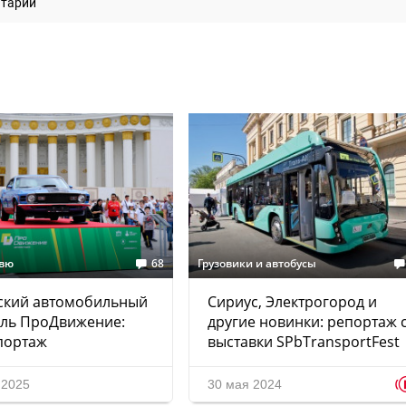
нтарий
евю
68
Грузовики и автобусы
ский автомобильный
Сириус, Электрогород и
аль ПроДвижение:
другие новинки: репортаж 
портаж
выставки SPbTransportFest
 2025
30 мая 2024