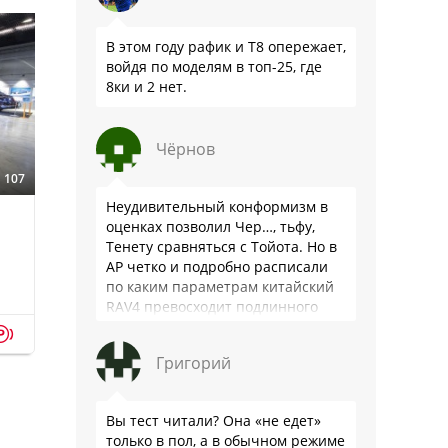
В этом году рафик и Т8 опережает,
войдя по моделям в топ-25, где
8ки и 2 нет.
Чёрнов
107
Неудивительный конформизм в
оценках позволил Чер…, тьфу,
Тенету сравняться с Тойота. Но в
АР четко и подробно расписали
по каким параметрам китайский
RAV4 превосходит подлинного
китайца: лучше и комфортнее
p
подвеска едет ровно и приятно …
Григорий
Вы тест читали? Она «не едет»
только в пол, а в обычном режиме