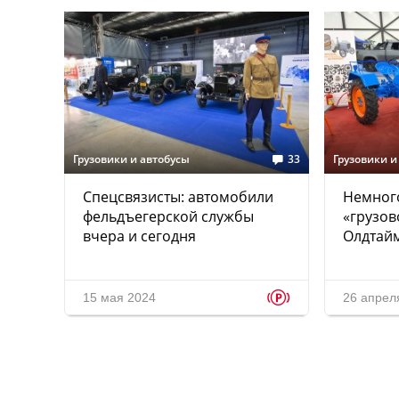
Грузовики и автобусы
33
Грузовики и
Спецсвязисты: автомобили
Немног
фельдъегерской службы
«грузов
вчера и сегодня
Олдтай
p
15 мая 2024
26 апрел