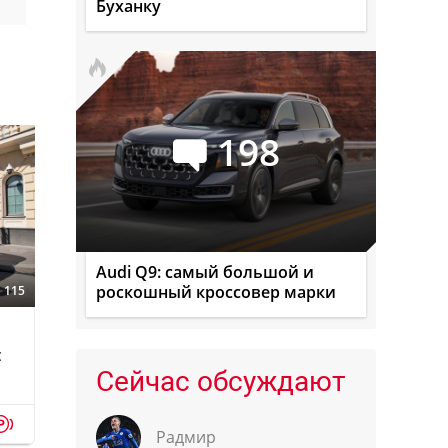
Буханку
198
Audi Q9: самый большой и
роскошный кроссовер марки
115
с
Сейчас обсуждают
p
Радмир