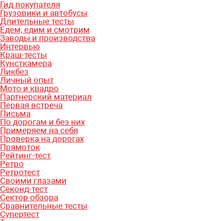
Гид покупателя
Грузовики и автобусы
Длительные тесты
Едем, едим и смотрим
Заводы и производства
Интервью
Краш-тесты
Кунсткамера
Ликбез
Личный опыт
Мото и квадро
Партнерский материал
Первая встреча
Письма
По дорогам и без них
Примеряем на себя
Проверка на дорогах
Прямоток
Рейтинг-тест
Ретро
Ретротест
Своими глазами
Секонд-тест
Сектор обзора
Сравнительные тесты
Супертест