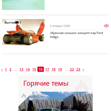
Выставки
1
p
2 января 1996
«Красная синька»: концепт-кар Ford
Indigo
‹
1
2
...
13
14
15
16
17
18
19
...
22
23
›
Горячие темы