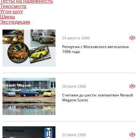
Тесты на надежность
Техосмотр
Угон-шоу
Шины
Экспедиции
Выставки
p
24 августа 1996
Репортаж с Московского автосалона
1996 года
Выставки
p
26 июля 1996
Считаем до шести: компактвэн Renault
Megane Scenic
Выставки
p
22 июня 1996