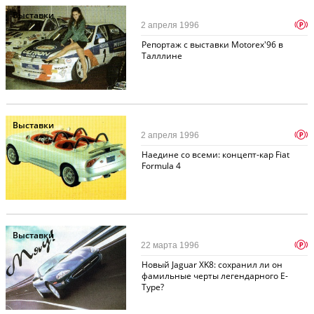
Выставки
p
2 апреля 1996
Репортаж с выставки Motorex'96 в
Талллине
Выставки
p
2 апреля 1996
Наедине со всеми: концепт-кар Fiat
Formula 4
Выставки
p
22 марта 1996
Новый Jaguar XK8: сохранил ли он
фамильные черты легендарного E-
Type?