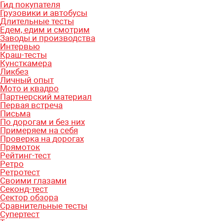
Гид покупателя
Грузовики и автобусы
Длительные тесты
Едем, едим и смотрим
Заводы и производства
Интервью
Краш-тесты
Кунсткамера
Ликбез
Личный опыт
Мото и квадро
Партнерский материал
Первая встреча
Письма
По дорогам и без них
Примеряем на себя
Проверка на дорогах
Прямоток
Рейтинг-тест
Ретро
Ретротест
Своими глазами
Секонд-тест
Сектор обзора
Сравнительные тесты
Супертест