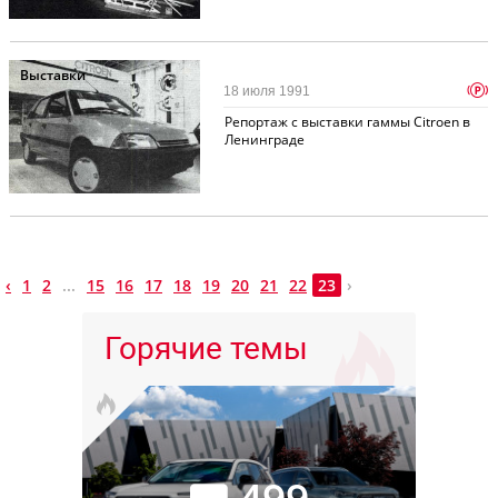
Выставки
p
18 июля 1991
Репортаж с выставки гаммы Citroen в
Ленинграде
‹
1
2
...
15
16
17
18
19
20
21
22
23
›
Горячие темы
499