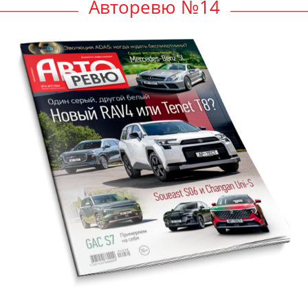
Авторевю №14