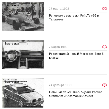
Выставки
p
17 марта 1992
Репортаж с выставки РейсТек-92 в
Таллинне
Выставки
p
7 марта 1992
Революция S: новый Mercedes-Benz S-
класса
Выставки
p
24 декабря 1991
Новинки от GM: Buick Skylark, Pontiac
Grand Am и Oldsmobile Achieva