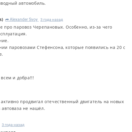
иводный автомобиль.
s
)
Alexander Svoy
3 года назад
R
е про паровоз Черепановых. Особенно, из-за чего
ксплуатация.
ние.
нии паровозами Стефенсона, которые появились на 20 с
е.
всем и добра!!!
н активно продвигал отечественный двигатель на новых
 автоваза не нашёл.
3 года назад