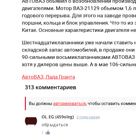
АВТОВАЗ объявил о возобновлении производ
двигателями. Мотор ВАЗ-21129 объемом 1,6 л 
годового перерыва. Для этого на заводе про
поршни, кольца и блок управления. Что-то из 
Китае. Основные характеристики двигателя н
Шестнадцатиклапанники уже начали ставить н
складской запас автомобилей, в продаже они 
90-сильными восьмиклапанниками АВТОВАЗ с
хотя у дилеров цены выше. А в мае 106-сильн
АвтоВАЗ,
Лада Гранта
313 комментариев
Вы должны
авторизоваться
, чтобы оставить комме
OL EG
(
459oleg
)
3 года назад
обрыдаться
1