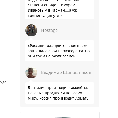
степени он идёт Тимурам
Ивановым в карман....а уж
компенсация утиля
производителям настолько мутна,
что прям эталон коррупции
Hostage
«Россия» тоже длительное время
защищала свои производства, но
они так и не развивались
Владимир Шапошников
куда
Бразилия производит самолёты,
Которые продаются по всему
миру. Россия производит Армату