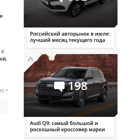
я
Российский авторынок в июле:
лучший месяц текущего года
 с
ей,
198
ху
Audi Q9: самый большой и
роскошный кроссовер марки