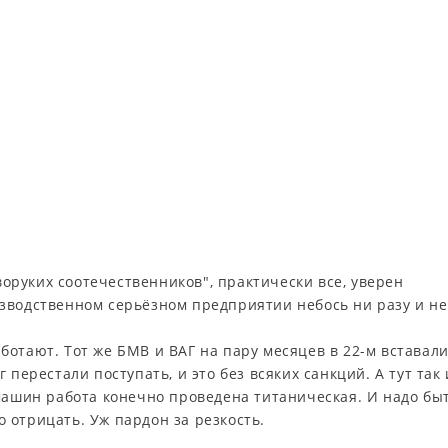
руких соотечественников", практически все, уверен
зводственном серьёзном предприятии небось ни разу и не
отают. Тот же БМВ и ВАГ на пару месяцев в 22-м вставал
 перестали поступать, и это без всяких санкций. А тут так
 машин работа конечно проведена титаническая. И надо бы
 отрицать. Уж пардон за резкость.