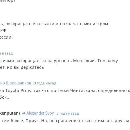
 импорт
д
ь, возвращать из ссылки и назначать министром
 РФ
оссии.
а назад
лиями возвращается на уровень Монголии. Тем, кому
нет, но вы держитесь
ир Шапошников
3 года назад
а Toyota Prius, так что потомки Чингисхана, определенно 
бок..
kenputen
)
Alexander Svoy
3 года назад
R
 тем более, Приус. Но, по сравнению с вот этим вот, другая