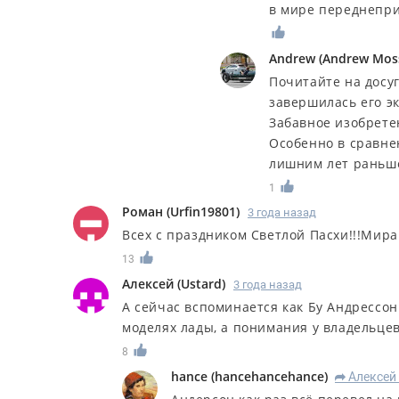
в мире переднепр
Andrew
(
Andrew Mos
Почитайте на досуг
завершилась его э
Забавное изобрете
Особенно в сравне
лишним лет раньш
1
Роман
(
Urfin19801
)
3 года назад
Всех с праздником Светлой Пасхи!!!Мира 
13
Алексей
(
Ustard
)
3 года назад
А сейчас вспоминается как Бу Андрессо
моделях лады, а понимания у владельцев
8
hance
(
hancehancehance
)
Алексей
R