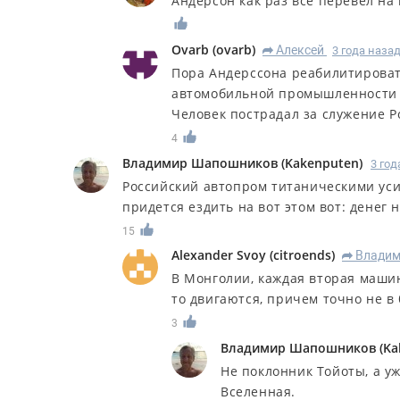
Андерсон как раз всё перевел на
Ovarb
(
ovarb
)
Алексей
3 года наза
R
Пора Андерссона реабилитироват
автомобильной промышленности
Человек пострадал за служение Р
4
Владимир Шапошников
(
Kakenputen
)
3 год
Российский автопром титаническими уси
придется ездить на вот этом вот: денег 
15
Alexander Svoy
(
citroends
)
Владим
R
В Монголии, каждая вторая машин
то двигаются, причем точно не в 
3
Владимир Шапошников
(
Ka
Не поклонник Тойоты, а уж
Вселенная.