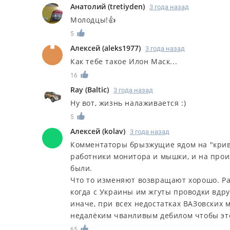
Анатолий
(
tretiyden
)
3 года назад
Молодцы!👍
5
Алексей
(
aleks1977
)
3 года назад
Как тебе такое Илон Маск...
16
Ray
(
Baltic
)
3 года назад
Ну вот, жизнь налаживается :)
5
Алексей
(
kolav
)
3 года назад
Комментаторы брызжущие ядом на "криво
работники монитора и мышки, и на прои
были.
Что то изменяют возвращают хорошо. Раб
когда с Украины им жгуты проводки вдруг
иначе, при всех недостатках ВАЗовских
недалёким чванливым дебилом чтобы это
65