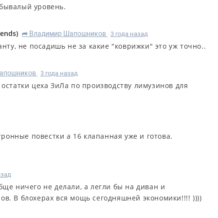
ебывалый уровень.
oends
)
Владимир Шапошников
3 года назад
R
нту, не посадишь не за какие "коврижки" это уж точно..
апошников
3 года назад
 остатки цеха ЗиЛа по производству лимузинов для
тронные повестки а 16 клапанная уже и готова.
азад
бще ничего не делали, а легли бы на диван и
. В блохерах вся мощь сегодняшней экономики!!!! ))))