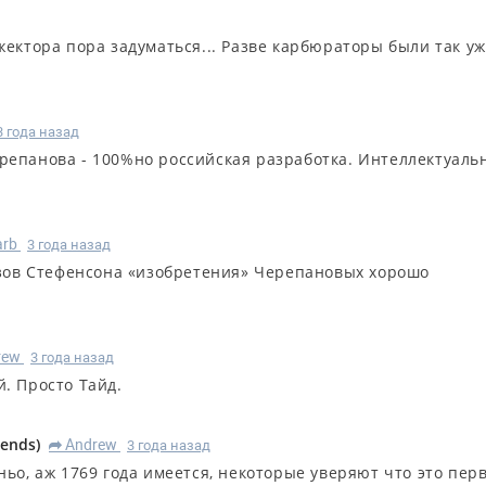
ектора пора задуматься... Разве карбюраторы были так уж
3 года назад
репанова - 100%но российская разработка. Интеллектуаль
arb
3 года назад
зов Стефенсона «изобретения» Черепановых хорошо
rew
3 года назад
. Просто Тайд.
oends
)
Andrew
3 года назад
R
ньо, аж 1769 года имеется, некоторые уверяют что это пер