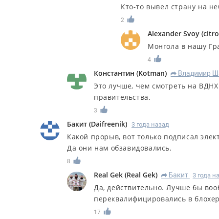
Кто-то вывел страну на н
2
Alexander Svoy
(
citr
Монгола в нашу Гра
4
Константин
(
Kotman
)
Владимир Ш
R
Это лучше, чем смотреть на ВДНХ
правительства.
3
Бакит
(
Daifreenik
)
3 года назад
Какой прорыв, вот только подписал элек
Да они нам обзавидовались.
8
Real Gek
(
Real Gek
)
Бакит
3 года н
R
Да, действительно. Лучше бы воо
переквалифицировались в блохеров
17