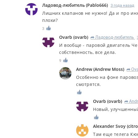
Ладовод-любитель
(
Pablo666
)
3 года назад
Лишних клапанов не нужно! Да и про инж
плохи?
3
Ovarb
(
ovarb
)
Ладовод-любитель
R
И вообще - паровой двигатель Че
собственность, все дела.
9
Andrew
(
Andrew Moss
)
Ov
R
Особенно на фоне парово
смотрятся.
Ovarb
(
ovarb
)
And
R
Новый, улучшенный
Alexander Svoy
(
citr
Там еще телега Кю