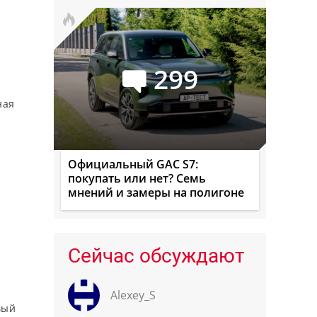
299
ная
Официальный GAC S7:
покупать или нет? Семь
мнений и замеры на полигоне
Сейчас обсуждают
Alexey_S
вый