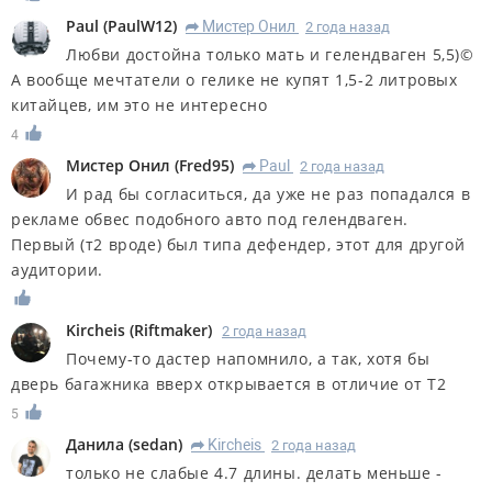
Paul
(
PaulW12
)
Мистер Онил
2 года назад
R
Любви достойна только мать и гелендваген 5,5)©️
А вообще мечтатели о гелике не купят 1,5-2 литровых
китайцев, им это не интересно
4
Мистер Онил
(
Fred95
)
Paul
2 года назад
R
И рад бы согласиться, да уже не раз попадался в
рекламе обвес подобного авто под гелендваген.
Первый (т2 вроде) был типа дефендер, этот для другой
аудитории.
Kircheis
(
Riftmaker
)
2 года назад
Почему-то дастер напомнило, а так, хотя бы
дверь багажника вверх открывается в отличие от Т2
5
Данила
(
sedan
)
Kircheis
2 года назад
R
только не слабые 4.7 длины. делать меньше -