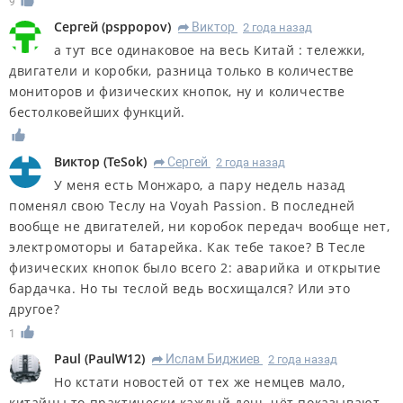
9
Сергей
(
psppopov
)
Виктор
2 года назад
R
а тут все одинаковое на весь Китай : тележки,
двигатели и коробки, разница только в количестве
мониторов и физических кнопок, ну и количестве
бестолковейших функций.
Виктор
(
TeSok
)
Сергей
2 года назад
R
У меня есть Монжаро, а пару недель назад
поменял свою Теслу на Voyah Passion. В последней
вообще не двигателей, ни коробок передач вообще нет,
электромоторы и батарейка. Как тебе такое? В Тесле
физических кнопок было всего 2: аварийка и открытие
бардачка. Но ты теслой ведь восхищался? Или это
другое?
1
Paul
(
PaulW12
)
Ислам Биджиев
2 года назад
R
Но кстати новостей от тех же немцев мало,
китайцы то практически каждый день чёт показывают,