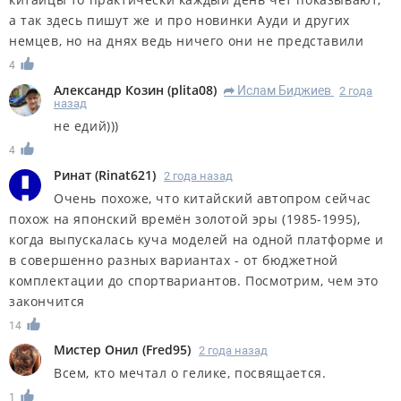
а так здесь пишут же и про новинки Ауди и других
немцев, но на днях ведь ничего они не представили
4
Александр Козин
(
plita08
)
Ислам Биджиев
2 года
R
назад
не едий)))
4
Ринат
(
Rinat621
)
2 года назад
Очень похоже, что китайский автопром сейчас
похож на японский времён золотой эры (1985-1995),
когда выпускалась куча моделей на одной платформе и
в совершенно разных вариантах - от бюджетной
комплектации до спортвариантов. Посмотрим, чем это
закончится
14
Мистер Онил
(
Fred95
)
2 года назад
Всем, кто мечтал о гелике, посвящается.
1