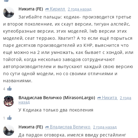
Никита
(
FE
)
Кирилл
2 года назад
R
Загибайте пальцы: кодиак- производится третье
и второе поколенние, их скаут версии, тигуан алспейс,
купеобразные версии, этих моделей, lwb версии этих
моделей, сеат террако. Хватит? А то если ещё порыться
паре десятков производителей из КНР, выяснится что
ещё можно на 2 или умножать, как бывает с хондой, или
тойотой, когда несколько заводов сотрудничают
автопроизводителем и выпускают каждый свою версию
по сути одной модели, но со своими отличиями и
названиями.
4
Владислав Величко
(
MirasonLargo
)
Никита
2 года
R
назад
У Кодиака только два поколения
1
Никита
(
FE
)
Владислав Величко
2 года назад
R
Да пардон оговорка, имелся ввиду рестайлинг