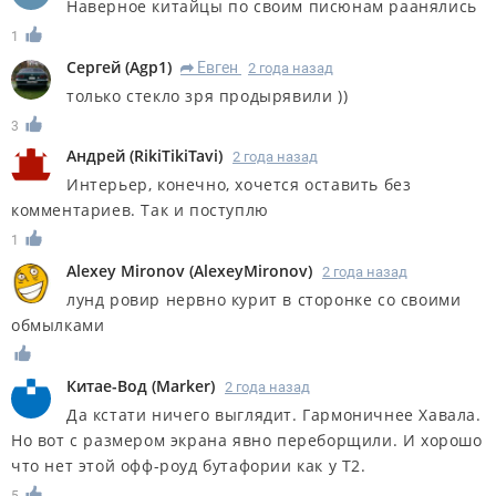
Наверное китайцы по своим писюнам раанялись
1
Сергей
(
Agp1
)
Евген
2 года назад
R
только стекло зря продырявили ))
3
Андрей
(
RikiTikiTavi
)
2 года назад
Интерьер, конечно, хочется оставить без
комментариев. Так и поступлю
1
Alexey Mironov
(
AlexeyMironov
)
2 года назад
лунд ровир нервно курит в сторонке со своими
обмылками
Китае-Вод
(
Marker
)
2 года назад
Да кстати ничего выглядит. Гармоничнее Хавала.
Но вот с размером экрана явно переборщили. И хорошо
что нет этой офф-роуд бутафории как у Т2.
5