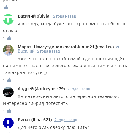
Василий
(
fulvia
)
2 года назад
я все жду, когда будет жк экран вместо лобового
стекла
1
Марат Шамсутдинов
(
marat-kloun21@mail.ru
)
R
Василий
2 года назад
Уже есть авто с такой темой, где проекция идёт
на нижнюю часть ветрового стекла и вся нижняя часть
там экран по сути ))
1
Андрей
(
Andreymsk79
)
2 года назад
Хм интересный авто, с интересной техникой.
Интересно гибрид потестить
1
Ринат
(
Rinat621
)
2 года назад
Для чего руль сверху плющить?