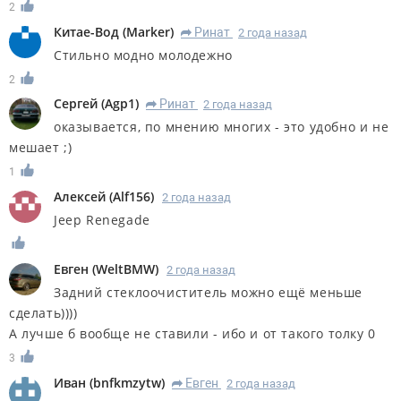
2
Китае-Вод
(
Marker
)
Ринат
2 года назад
R
Стильно модно молодежно
2
Сергей
(
Agp1
)
Ринат
2 года назад
R
оказывается, по мнению многих - это удобно и не
мешает ;)
1
Алексей
(
Alf156
)
2 года назад
Jeep Renegade
Евген
(
WeltBMW
)
2 года назад
Задний стеклоочиститель можно ещё меньше
сделать))))
А лучше б вообще не ставили - ибо и от такого толку 0
3
Иван
(
bnfkmzytw
)
Евген
2 года назад
R