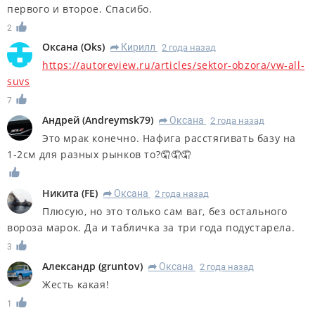
первого и второе. Спасибо.
2
Оксана
(
Oks
)
Кирилл
2 года назад
R
https://autoreview.ru/articles/sektor-obzora/vw-all-
suvs
7
Андрей
(
Andreymsk79
)
Оксана
2 года назад
R
Это мрак конечно. Нафига расстягивать базу на
1-2см для разных рынков то?🤦🤦🤦
Никита
(
FE
)
Оксана
2 года назад
R
Плюсую, но это только сам ваг, без остального
вороза марок. Да и табличка за три года подустарела.
3
Александр
(
gruntov
)
Оксана
2 года назад
R
Жесть какая!
1