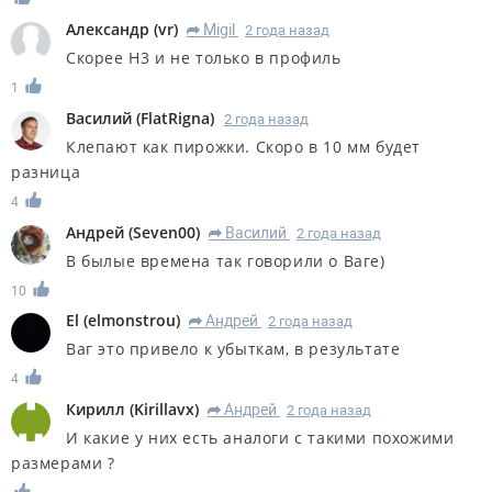
Александр
(
vr
)
Migil
2 года назад
R
Скорее Н3 и не только в профиль
1
Василий
(
FlatRigna
)
2 года назад
Клепают как пирожки. Скоро в 10 мм будет
разница
4
Андрей
(
Seven00
)
Василий
2 года назад
R
В былые времена так говорили о Ваге)
10
El
(
elmonstrou
)
Андрей
2 года назад
R
Ваг это привело к убыткам, в результате
4
Кирилл
(
Kirillavx
)
Андрей
2 года назад
R
И какие у них есть аналоги с такими похожими
размерами ?