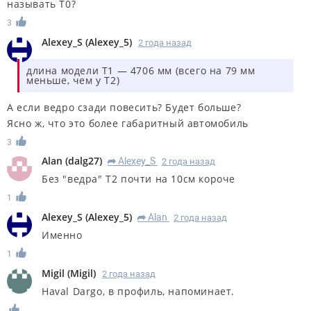
называть Т0?
3
Alexey_S
(
Alexey_5
)
2 года назад
длина модели T1 — 4706 мм (всего на 79 мм
меньше, чем у T2)
А если ведро сзади повесить? Будет больше?
Ясно ж, что это более габаритный автомобиль
3
Alan
(
dalg27
)
Alexey_S
2 года назад
R
Без "ведра" Т2 почти на 10см короче
1
Alexey_S
(
Alexey_5
)
Alan
2 года назад
R
Именно
1
Migil
(
Migil
)
2 года назад
Haval Dargo, в профиль, напоминает.