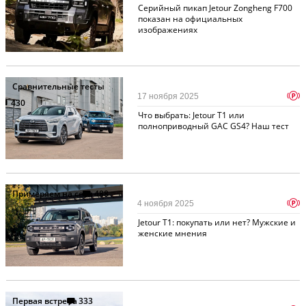
Серийный пикап Jetour Zongheng F700
показан на официальных
изображениях
Сравнительные тесты
p
17 ноября 2025
430
Что выбрать: Jetour T1 или
полноприводный GAC GS4? Наш тест
Примеряем на себя
488
p
4 ноября 2025
Jetour T1: покупать или нет? Мужские и
женские мнения
Первая встреча
333