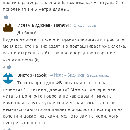
достичь размера салона и багажника как у Тигуана 2-го
поколения в 4,5 метра длины...
Ислам Биджиев
(
Islam091
)
2 года назад
Да блин!
Видеть не хочется все эти «джейкочеригаки», простите
меня все, кто на них ездят, но подташнивает уже слегка,
как ни откроешь сайт, так про очередное творение
«китайпрома» (((
9
Виктор
(
TeSok
)
Ислам Биджиев
2 года назад
R
То есть про одни ФВ читать интресно на
тележках 15-лнтней давности? Мне вот интереснее
читать про что-то новое, а не как фары и Тигуана
изменились чуть-чуть и вся местная секта фанатов
немецкого автопрома падает в обморок от восторга на
колени и цокает языками, мол, это вам не чери. Хотя
смотреть не на что.