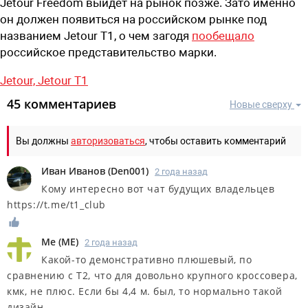
Jetour Freedom выйдет на рынок позже. Зато именно
он должен появиться на российском рынке под
названием Jetour T1, о чем загодя
пообещало
российское представительство марки.
Jetour,
Jetour T1
45 комментариев
Новые сверху
Вы должны
авторизоваться
, чтобы оставить комментарий
Иван Иванов
(
Den001
)
2 года назад
Кому интересно вот чат будущих владельцев
https://t.me/t1_club
Me
(
ME
)
2 года назад
Какой-то демонстративно плюшевый, по
сравнению с Т2, что для довольно крупного кроссовера,
кмк, не плюс. Если бы 4,4 м. был, то нормально такой
дизайн.