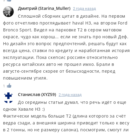
Дмитрий
(
Starina_Muller
)
2 года назад
Сплошной сборник цитат в дизайне. На первом
фото отчетливо проглядывает haval H3, на втором Ford
Bronco Sport. Видел на парковке Т2 в сером матовом
окрасе, чудо как хорош... если не знать про новый Деф.
Но дизайн это вопрос предпочтений, решать будут как
всегда цена, ставки по кредиту и наработанная история
эксплуатации. Пока скепсис россиян относительно
ресурса китайских авто не прошел имхо. Брали в
августе-сентябре скорее от безысходности, перед
повышением утиля.
1
Станислав
(
XYZ59
)
2 года назад
До середины статьи думал, что речь идёт о еще
одном Хавале Н3 :)
Фактически модель больше Т2 (длина которого за счёт
ведра сзади, а внешняя ширина приводит только к весу
в 2 тонны, но не размеру салона), посмотрим, смогут ли