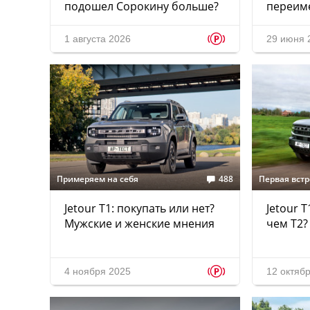
подошел Сорокину больше?
переим
p
1 августа 2026
29 июня 
Примеряем на себя
488
Первая вст
Jetour T1: покупать или нет?
Jetour 
Мужские и женские мнения
чем T2?
p
4 ноября 2025
12 октяб