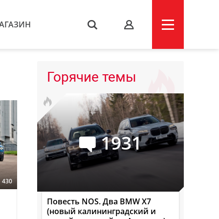
АГАЗИН
s
Горячие темы
1931
430
Повесть NOS. Два BMW X7
(новый калининградский и