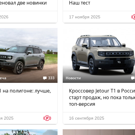
еновал две новинки
Наш тест
2026
17 ноября 2025
реча
333
Новости
T1 на полигоне: лучше,
Кроссовер Jetour T1 в Росси
старт продаж, но пока толь
топ-версия
p
ря 2025
16 сентября 2025