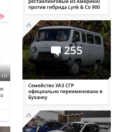
рестайлинговый из Америки)
против гибрида Lynk & Co 900
p
255
117
Семейство УАЗ СГР
и:
официально переименовано в
ко
Буханку