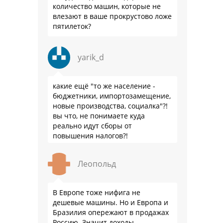
количество машин, которые не
влезают в ваше прокрустово ложе
пятилеток?
yarik_d
какие ещё "то же население -
бюджетники, импортозамещение,
новые производства, социалка"?!
вы что, не понимаете куда
реально идут сборы от
повышения налогов?!
подсказываю - на три буквы... но
не те...
Леопольд
В Европе тоже нифига не
дешевые машины. Но и Европа и
Бразилия опережают в продажах
Россию. Значит доходы