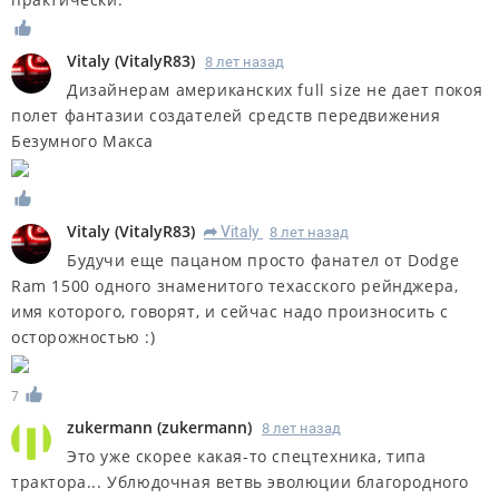
Vitaly
(
VitalyR83
)
8 лет назад
Дизайнерам американских full size не дает покоя
полет фантазии создателей средств передвижения
Безумного Макса
Vitaly
(
VitalyR83
)
Vitaly
8 лет назад
R
Будучи еще пацаном просто фанател от Dodge
Ram 1500 одного знаменитого техасского рейнджера,
имя которого, говорят, и сейчас надо произносить с
осторожностью :)
7
zukermann
(
zukermann
)
8 лет назад
Это уже скорее какая-то спецтехника, типа
трактора... Ублюдочная ветвь эволюции благородного