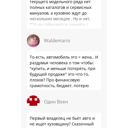
текущего модельного ряда нет
полных каталогов и сервисных
мануалов, а кузовню ждут до
нескольких месяцев . Ну и нет,
Т1Х не собираются снимать с
производства, потому что за 10
лет …
Waldemario
То-есть, автомобиль это = жена.. И
раздумья человека о том чтобы:
"купить, и меньше потерять, при
будущей продаже" это что-то,
плохое? Про финансовую
грамотность, бюджет, потерю
стоимости товара на дистанции,
слышали?
Один Воен
Первый владелец не бьёт авто и
не ищет кузовщину? Сказочный