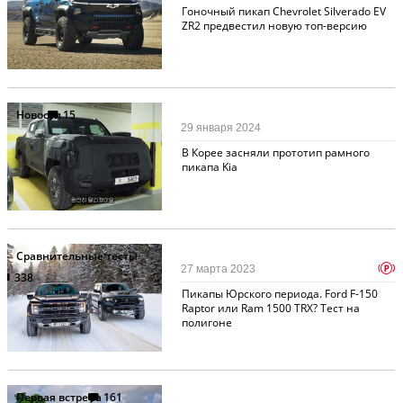
Гоночный пикап Chevrolet Silverado EV
ZR2 предвестил новую топ-версию
Новости
15
29 января 2024
В Корее засняли прототип рамного
пикапа Kia
Сравнительные тесты
p
27 марта 2023
338
Пикапы Юрского периода. Ford F-150
Raptor или Ram 1500 TRX? Тест на
полигоне
Первая встреча
161