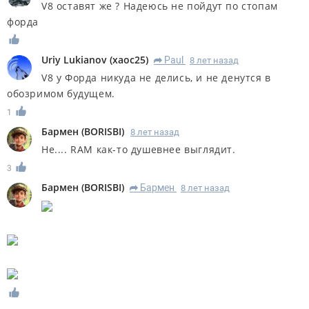
V8 оставят же ? Надеюсь не пойдут по стопам
форда
Uriy Lukianov
(
xaoc25
)
Paul
8 лет назад
R
V8 у Форда никуда не делись, и не денутся в
обозримом будущем.
1
Бармен
(
BORISBI
)
8 лет назад
Не.... RAM как-то душевнее выглядит.
3
Бармен
(
BORISBI
)
Бармен
8 лет назад
R