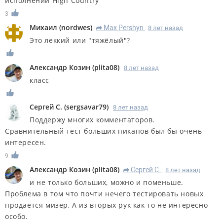
исполнении High Country
3
Михаил
(
nordwes
)
Max Pershyn
8 лет назад
R
Это леккий или "тяжёлый"?
Александр Козин
(
plita08
)
8 лет назад
класс
Сергей С.
(
sergsavar79
)
8 лет назад
Поддержу многих комментаторов.
Сравнительный тест больших пикапов был бы очень
интересен.
9
Александр Козин
(
plita08
)
Сергей С.
8 лет назад
R
и не только больших, можно и поменьше.
Проблема в том что почти нечего тестировать новых
продается мизер, А из вторых рук как то не интересно
особо.