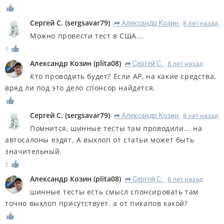
Сергей С.
(
sergsavar79
)
Александр Козин
8 лет назад
R
Можно провести тест в США...
1
Александр Козин
(
plita08
)
Сергей С.
8 лет назад
R
Кто проводить будет? Если АР, на какие средства,
вряд ли под это дело спонсор найдется.
Сергей С.
(
sergsavar79
)
Александр Козин
8 лет назад
R
Помнится, шинные тесты там проводили... на
автосалоны ездят. А выхлоп от статьи может быть
значительный.
1
Александр Козин
(
plita08
)
Сергей С.
8 лет назад
R
шинные тесты есть смысл спонсировать там
точно выхлоп присутствует. а от пикапов какой?