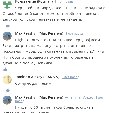
Константин
(
Kotman
)
8 лет назад
Черт побери, морды все выше и выше задирают.
С такой линией капота можно спокойно человека с
детской коляской переехать и не увидеть.
5
Max Pershyn
(
Max Pershyn
)
8 лет назад
High Country стоит на стоянке перед офисом.
Если смотреть на машину в отрыве от прошлого
поколения - урод. Если сравнить к примеру с Z71 или
High Country прошлого поколения, то разница в
дизайне в пользу новичка
Tamirlan Alexey
(
iCANNN
)
8 лет назад
Солярис для янки))
3
Max Pershyn
(
Max Pershyn
)
Tamirlan Alexey
8 лет
R
назад
Ну где-то 60 тысяч такой Солярис стоит в