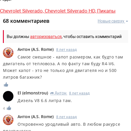
Chevrolet Silverado,
Chevrolet Silverado HD,
Пикапы
68 комментариев
Новые сверху
Вы должны
авторизоваться
, чтобы оставить комментарий
Антон
(
A.S. Rome
)
8 лет назад
Самое смешное - капот размером, как будто там
двигатель от тепловоза. А по факту там буду R4-V6.
Может капот - это не только для двигателя но и 500
литров багажник?
El
(
elmonstrou
)
Антон
8 лет назад
R
Дизель V8 6.6 литра там.
4
Антон
(
A.S. Rome
)
8 лет назад
Откровенно уродливый авто. В любом ракурсе
практически.