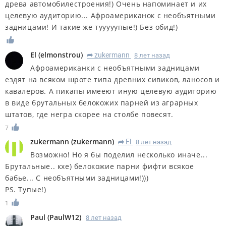
древа автомобилестроения!) Очень напоминает и их
целевую аудиторию... Афроамериканок с необъятными
задницами! И такие же тууууупые!) Без обид!)
El
(
elmonstrou
)
zukermann
8 лет назад
R
Афроамериканки с необъятными задницами
ездят на всяком шроте типа древних сивиков, ланосов и
кавалеров. А пикапы имееют иную целевую аудиторию
в виде брутальных белокожих парней из аграрных
штатов, где негра скорее на столбе повесят.
7
zukermann
(
zukermann
)
El
8 лет назад
R
Возможно! Но я бы поделил несколько иначе...
Брутальные.. кхе) белокожие парни фифти всякое
бабье... С необъятными задницами!)))
PS. Тупые!)
1
Paul
(
PaulW12
)
8 лет назад