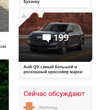
Буханку
199
и
ком
Audi Q9: самый большой и
роскошный кроссовер марки
Сейчас обсуждают
Леопольд