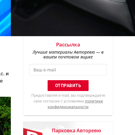
Рассылка
Лучшие материалы Авторевю — в
вашем почтовом ящике
с. и
не
Предоставляя e-mail, вы подтверждаете
свое согласие с условиями
политики
конфиденциальности
Парковка Авторевю