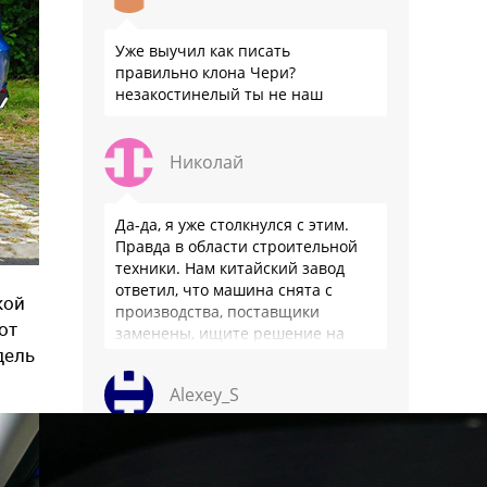
Уже выучил как писать
правильно клона Чери?
незакостинелый ты не наш
Николай
Да-да, я уже столкнулся с этим.
Правда в области строительной
техники. Нам китайский завод
ответил, что машина снята с
кой
производства, поставщики
от
заменены, ищите решение на
дель
местном рынке. Ответ завода на
официальном бланке …
Alexey_S
Плюсуй 925т и получишь
реальные цены. В каком месте он