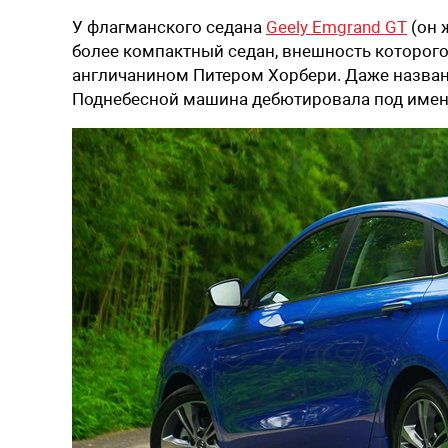
У флагманского седана
Geely Emgrand GT
(он 
более компактный седан, внешность которого
англичанином Питером Хорбери. Даже назван
Поднебесной машина дебютировала под именем 