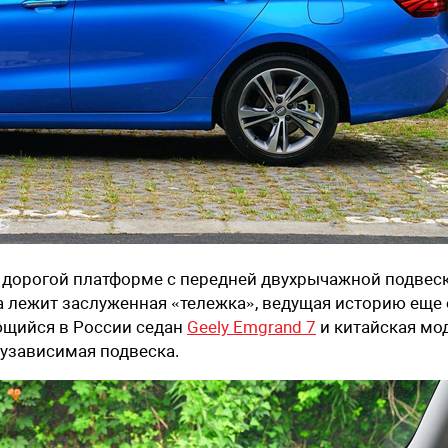
и дорогой платформе с передней двухрычажной подвес
а лежит заслуженная «тележка», ведущая историю еще 
ющийся в России седан
Geely Emgrand 7
и китайская мо
лузависимая подвеска.