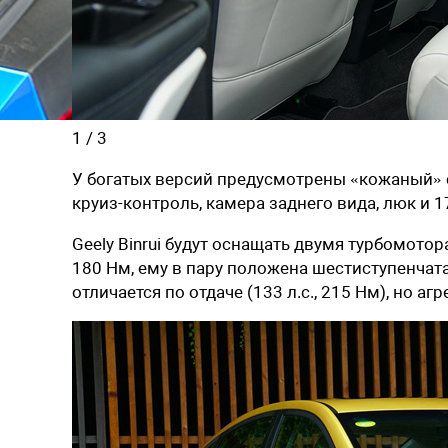
1
/
3
У богатых версий предусмотрены «кожаный» 
круиз-контроль, камера заднего вида, люк и
Geely Binrui будут оснащать двумя турбомотор
180 Нм, ему в пару положена шестиступенчата
отличается по отдаче (133 л.с., 215 Нм), но а