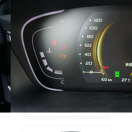
их скинул?
Николай
Да где ж вы такие трассы
находите и как по ним ездите, что
2.0 л тойоты не хватает? У меня
казённая машина Октаха с 1.6 на
АКП с 110 л.с.. …
Иннокентий
Отсутствует подписка? Иначе
откуда натянут проигрыш Тойота
при полном разгроме тенеты.