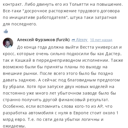
контракт. Либо двинуть его из Тольятти на повышение.
Все-таки "досрочное расторжение трудового договора
по инициативе работодателя", штука таки затратная
для последнего.
Алексей Фурзиков
(
furzik
)
Alexey
10 лет назад
R
До конца года должна выйти Вестта универсал и
кросс, которые очень сильно подкосили бы как Дастер,
так и Кашкай в перреднеприводном исполнении. Также
возможно были бы приняты планы по выходу на
внешние рынки. После всего этого было бы поздно
давать заднюю. А сейчас под благовидным предлогом
Бу убрали. Хотя при запуске двух новых моделей на
постоянно уже много лет убыточном заводе было бы
странно получить другой финансовый результат.
Особенно, если вспомнить слова кого-то из АР, что
разработка автомобиля с нуля в Европе стоит около 1
млрд евро. Т.е. по свти дела убытки логичны и
ожидаемы.