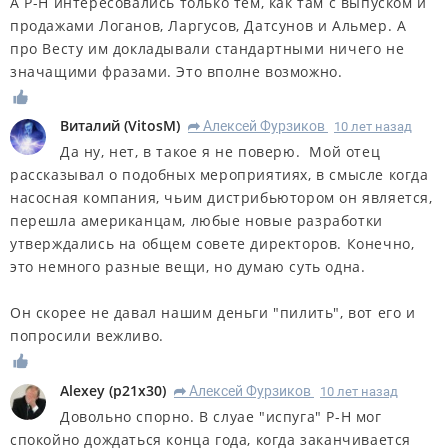
А Р-Н интересовались только тем, как там с выпуском и
продажами Логанов, Ларгусов, Датсунов и Альмер. А
про Весту им докладывали стандартными ничего не
значащими фразами. Это вполне возможно.
Виталий
(
VitosM
)
Алексей Фурзиков
10 лет назад
R
Да ну, нет, в такое я не поверю. Мой отец
рассказывал о подобных мероприятиях, в смысле когда
насосная компания, чьим дистрибьютором он является,
перешла американцам, любые новые разработки
утверждались на общем совете директоров. Конечно,
это немного разные вещи, но думаю суть одна.
Он скорее не давал нашим деньги "пилить", вот его и
попросили вежливо.
Alexey
(
p21x30
)
Алексей Фурзиков
10 лет назад
R
Довольно спорно. В слуае "испуга" Р-Н мог
спокойно дождаться конца года, когда заканчивается