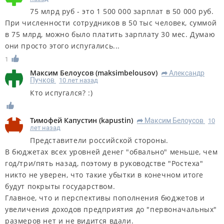
75 млрд руб - это 1 500 000 зарплат в 50 000 руб.
При численности сотрудников в 50 тыс человек, суммой
в 75 млрд, можно было платить зарплату 30 мес. Думаю
они просто этого испугались...
1
Максим Белоусов
(
maksimbelousov
)
Александр
R
Пучков
10 лет назад
Кто испугался? :)
Тимофей Капустин
(
kapustin
)
Максим Белоусов
10
R
лет назад
Представители российской стороны.
В бюджетах всех уровней денег "обвально" меньше, чем
год/три/пять назад, поэтому в руководстве "Ростеха"
никто не уверен, что такие убытки в конечном итоге
будут покрыты государством.
Главное, что и перспективы пополнения бюджетов и
увеличения доходов предприятия до "первоначальных"
размеров нет и не видится вдали.