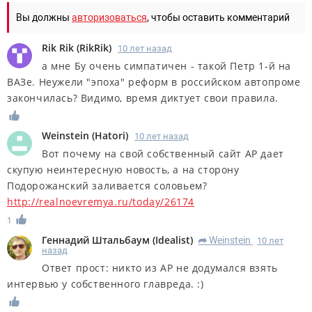
Вы должны
авторизоваться
, чтобы оставить комментарий
Rik Rik
(
RikRik
)
10 лет назад
а мне Бу очень симпатичен - такой Петр 1-й на
ВАЗе. Неужели "эпоха" реформ в российском автопроме
закончилась? Видимо, время диктует свои правила.
Weinstein
(
Hatori
)
10 лет назад
Вот почему на свой собственный сайт АР дает
скупую неинтересную новость, а на сторону
Подорожанский заливается соловьем?
http://realnoevremya.ru/today/26174
1
Геннадий Штальбаум
(
Idealist
)
Weinstein
10 лет
R
назад
Ответ прост: никто из АР не додумался взять
интервью у собственного главреда. :)