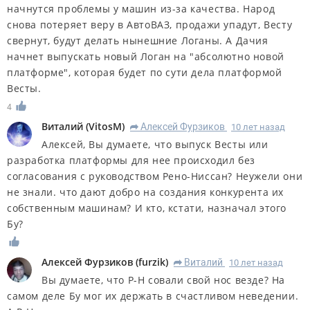
начнутся проблемы у машин из-за качества. Народ
снова потеряет веру в АвтоВАЗ, продажи упадут, Весту
свернут, будут делать нынешние Логаны. А Дачия
начнет выпускать новый Логан на "абсолютно новой
платформе", которая будет по сути дела платформой
Весты.
4
Виталий
(
VitosM
)
Алексей Фурзиков
10 лет назад
R
Алексей, Вы думаете, что выпуск Весты или
разработка платформы для нее происходил без
согласования с руководством Рено-Ниссан? Неужели они
не знали. что дают добро на создания конкурента их
собственным машинам? И кто, кстати, назначал этого
Бу?
Алексей Фурзиков
(
furzik
)
Виталий
10 лет назад
R
Вы думаете, что Р-Н совали свой нос везде? На
самом деле Бу мог их держать в счастливом неведении.