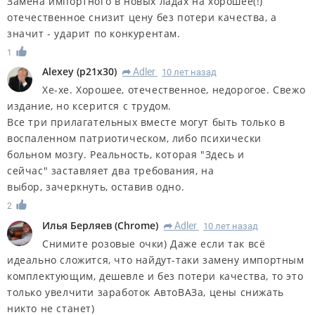
Замена импортного в новых ладах на хорошее(!)
отечественное снизит цену без потери качества, а
значит - ударит по конкурентам.
1
Alexey
(
p21x30
)
Adler
10 лет назад
R
Хе-хе. Хорошее, отечественное, недорогое. Свежо
издание, но ксерится с трудом.
Все три прилагательных вместе могут быть только в
воспаленном патриотическом, либо психически
больном мозгу. Реальность, которая "Здесь и
сейчас" заставляет два требования, на
выбор, зачеркнуть, оставив одно.
2
Илья Берляев
(
Chrome
)
Adler
10 лет назад
R
Снимите розовые очки) Даже если так всё
идеально сложится, что найдут-таки замену импортным
комплектующим, дешевле и без потери качества, то это
только увелчити заработок АвтоВАЗа, цены снижать
никто не станет)