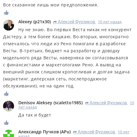
Все сказанное лишь мои предположения.
Alexey
(
p21x30
)
Алексей Фурзиков
10 лет назад
R
Ну не знаю. Во-первых Веста никак не конкурент
Дастеру, а тем более Кашкаю. Во-вторых, многократно
отмечалось что люди из Рено помогали в разработке
Весты. В-третьих, бюджет на разработку и доводку
модельного ряда Весты, наверняка он согласовывался
с финансистами и маркетологами Рено. А вывод на
внешний рынок слишком кропотливая и долгая задача
(маркетинг, дилерская сеть, послепродажное
обслуживание), не на один год.
Denisov Aleksey
(
scaletto1985
)
Алексей Фурзиков
10
R
лет назад
Да так и будет
Александр Пучков
(
APu
)
Алексей Фурзиков
10 лет
R
назад