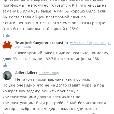
платформы - непонятно, готовит ли Р-Н что-нибудь на
замену В0 или чуть выше. А как бы хорошо было, если
бы Веста стала общей платформой альянса.
Кстати, непонятно, с чего это Чемезов наказы раздает
(хоть бы и правильные)? с долей в 25%?
2
Тимофей Капустин
(
kapustin
)
Михаил Чернышов
10
R
лет назад
Блокирующий пакет, видимо. Реально, по-моему,
доля "Ростеха" выше - 32,7% согласно инфо на РБК.
Adler
(
Adler
)
10 лет назад
Не такой плохой вариант, как я боялся.
Но уже очевидно, что не на долго ставят Мора, а под
конкретную задачу: решить проблему с
комплектующими должен специалист по
комплектующим. Если разгребёт "тыл" без искажения
вектора, выбранного Андерсеном, то одни плюсы.