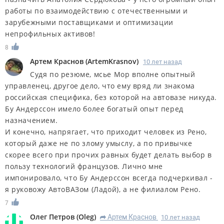
работы по взаимодействию с отечественными и
зарубежными поставщиками и оптимизации
непрофильных активов!
8
Артем Краснов
(
ArtemKrasnov
)
10 лет назад
Судя по резюме, мсье Мор вполне опытный
управленец, другое дело, что ему вряд ли знакома
российская специфика, без которой на автовазе никуда.
Бу Андерссон имело более богатый опыт перед
назначением.
И конечно, напрягает, что приходит человек из Рено,
который даже не по злому умыслу, а по привычке
скорее всего при прочих равных будет делать выбор в
пользу технологий французов. Лично мне
импонировало, что Бу Андерссон всегда подчеркивал -
я руковожу АвтоВАЗом (Ладой), а не филиалом Рено.
7
Олег Петров
(
Oleg
)
Артем Краснов
10 лет назад
R