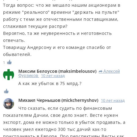
Тогда вопрос: что же мешало нашим акционерам в
режиме "реального" времени "держать на пульте"
работу с теми же отечественными поставщиками,
сглаживая текущие распри?
Вероятно, та же неуверенность и неготовность
отвечать.
Товарищу Андерсону и его команде спасибо от
обывателей.
1
Максим Белоусов
(
maksimbelousov
)
Алексей
R
Фурзиков
10 лет назад
А как же убыток в 75 млрд.?
Михаил Чернышов
(
mickchernyshov
)
10 лет назад
Что сказать, если судить по финансовым
показателям Дачии, свое дело знает. Весте нужен
экспорт, дома ее можно только в убыток продавать, а
человек умел ежегодно 300 тыс дачий как-то
пристраивать в Европе. Про перспективы Весты как