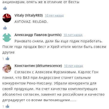
акционерам, опять же в отличие от Весты
Vitaly
(
VitalyR83
)
10 лет назад
AVTOVAZ. RELOAD.
Александр Павлов
(
purmis
)
10 лет назад
Рановато сняли, дали бы еще годик поработать.
После года продаж Вест и Хрей итоги могли быть совсем
другие
1
Константин
(
détumescence
)
10 лет назад
Согласен с Алексеем Фурзиковым. Карлос Гон
понял, что ВАЗ при Андерссоне станет сильным
конкурентом Рено-Ниссану. Убрали конкурента для
своей продукции. На счет качества комплектующих
абсолютно согласен, заменят на российские и качество
деградирует со всеми вытекающими......
1