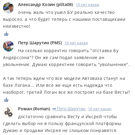
Александр Козин
(
plita08
)
10 лет назад
очень жаль что ушел БУ реально качество
выросло. а что будет теперь с нашими поставщиками
неизвестно!
Петр Шарутин
(
PMS
)
10 лет назад
На сколько корректно говорить "отставка Бу
Андерссона"? Он же сам подал заявление ан
увольнение. Думаю корректнее говорить "увольнение".
А так теперь ждем что все модели Автоваза станут на
базе Логана... Или все же еще есть надежда что
наоборот, третий Логан все же построят на базе Весты?
Роман
(
Roman
)
Петр Шарутин
10 лет назад
R
достаточно сравнить Весту и Иксрей чтобы
сделать выбор не в пользу французской платформы.
Думаю и продажи Иксрея не слишком понравятся