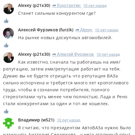
Alexey
(
p21x30
)
Константин
10 лет назад
R
Станет сильным конкурентом где?
Алексей Фурзиков
(
furzik
)
Alexey
10 лет назад
R
На рынке новых досиупных автомобилей.
Alexey
(
p21x30
)
Алексей Фурзиков
10 лет назад
R
Как известно, сначала ты работаешь на имя/
репутацию, затем имя/репутация работает на тебя.
Думаю вы не будете отрицать что репутация ВАЗа
сильно испорчена и требуется много лет кропотливого
труда, чтобы в сознании потребителя, полного
стереотипами чуть менее чем полностью, Лада и Рено
стали конкурентами за один и тот-же кошелек.
Владимир
(
w521
)
10 лет назад
Я считаю, что президентом АвтоВАЗа нужно было
назначить Анатолия Сердюкова - у него огромный опыт