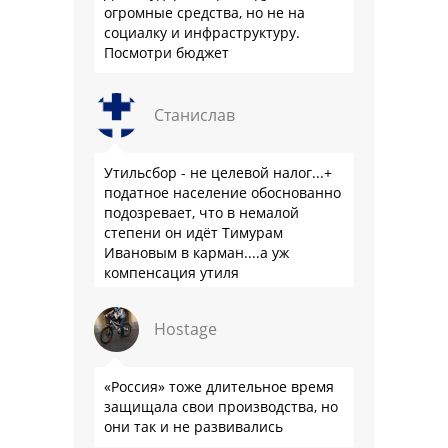
огромные средства, но не на
социалку и инфраструктуру.
Посмотри бюджет
Станислав
Утильсбор - не целевой налог...+
податное население обоснованно
подозревает, что в немалой
степени он идёт Тимурам
Ивановым в карман....а уж
компенсация утиля
производителям настолько мутна,
что прям эталон коррупции
Hostage
«Россия» тоже длительное время
защищала свои производства, но
они так и не развивались