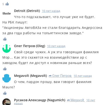
5
Detroit
(
Detroit
)
10 лет назад
Что-то подсказывает, что лучше уже не будет.
На РБК пишут:
"Акционеры АвтоВАЗа не стали благодарить Андерссона
за два года работы на тольяттинском заводе."
Олег Петров
(
Oleg
)
10 лет назад
Свой среди чужих. А уж эта говорящая фамилия
Мор... Как это скажется на взаимодействии ар с
заводом, будет ли доступ к новинкам раньше всех?
Megavolt
(
Megavolt
)
Олег Петров
10 лет назад
R
О чем, пардон прошу, вам говорит фамилия
Maure?
Русаков Александр
(
Nagumich
)
Megavolt
10 лет
R
назад