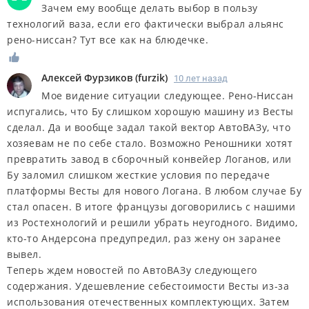
Зачем ему вообще делать выбор в пользу
технологий ваза, если его фактически выбрал альянс
рено-ниссан? Тут все как на блюдечке.
Алексей Фурзиков
(
furzik
)
10 лет назад
Мое видение ситуации следующее. Рено-Ниссан
испугались, что Бу слишком хорошую машину из Весты
сделал. Да и вообще задал такой вектор АвтоВАЗу, что
хозяевам не по себе стало. Возможно Реношники хотят
превратить завод в сборочный конвейер Логанов, или
Бу заломил слишком жесткие условия по передаче
платформы Весты для нового Логана. В любом случае Бу
стал опасен. В итоге французы договорились с нашими
из Ростехнологий и решили убрать неугодного. Видимо,
кто-то Андерсона предупредил, раз жену он заранее
вывел.
Теперь ждем новостей по АвтоВАЗу следующего
содержания. Удешевление себестоимости Весты из-за
использования отечественных комплектующих. Затем