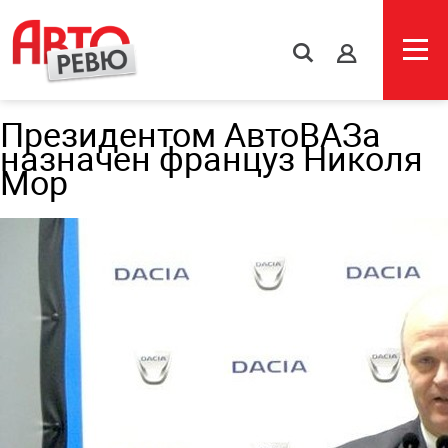
s
Президентом АвтоВАЗа
назначен француз Николя
Мор