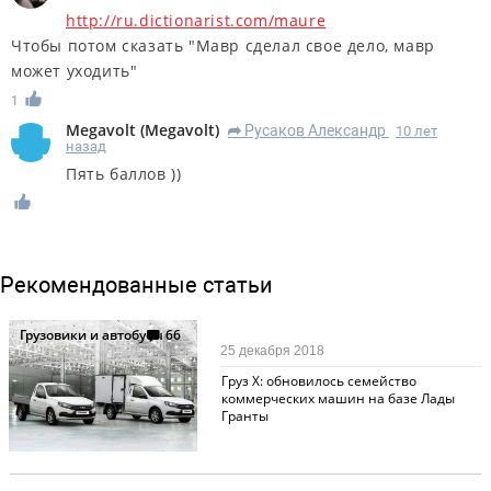
http://ru.dictionarist.com/maure
Чтобы потом сказать "Мавр сделал свое дело, мавр
может уходить"
1
Megavolt
(
Megavolt
)
Русаков Александр
10 лет
R
назад
Пять баллов ))
Рекомендованные статьи
Грузовики и автобусы
66
25 декабря 2018
Груз Х: обновилось семейство
коммерческих машин на базе Лады
Гранты