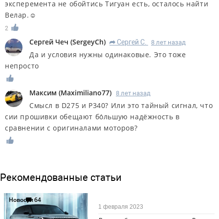
эксперемента не обойтись Тигуан есть, осталось найти
Велар.☺
2
Сергей Чеч
(
SergeyCh
)
Сергей С.
8 лет назад
R
Да и условия нужны одинаковые. Это тоже
непросто
Максим
(
Maximiliano77
)
8 лет назад
Смысл в D275 и P340? Или это тайный сигнал, что
сии прошивки обещают бо́льшую надёжность в
сравнении с оригиналами моторов?
Рекомендованные статьи
Новости
64
1 февраля 2023