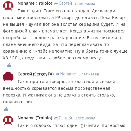
Noname
(
Trololo
)
Сергей
8 лет назад
R
Плюс один. Тоже его очень ждал. Дискавери
спорт мне простоват, а РР спорт дороговат. Пока Велар
не вышел - думал вот она золотая середина будет. И на
фото дизайн, да - впечатляет. Когда в жизни посмотрел,
попробовал - полное разочарование. В том числе и в
плане внешнего вида. За что переплачивать по
сравнению с Ф-пэйс непонятно. Ну а брать точно лучше
ХЗ / ГЛЦ / подставить любое по своему вкусу...
1
Сергей
(
SergeyFA
)
Noname
8 лет назад
R
Так я про то и говорю. за классной и свежей
внешностью скрывается весьма посредственная
повозка. И уж никак она не должна стоить столько,
сколько стоит.
Noname
(
Trololo
)
Сергей
8 лет назад
R
Так и я говорю, "плюс один" ))) читай, полностью