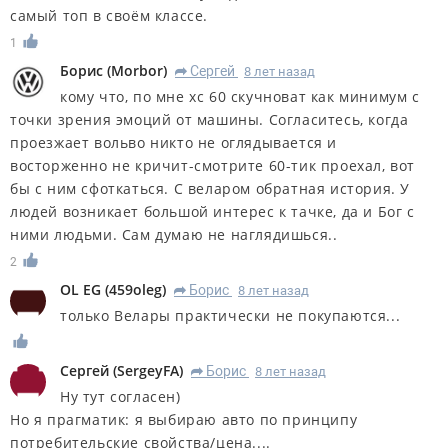
самый топ в своём классе.
1
Борис
(
Morbor
)
Сергей
8 лет назад
R
кому что, по мне xc 60 скучноват как минимум с
точки зрения эмоций от машины. Согласитесь, когда
проезжает вольво никто не оглядывается и
восторженно не кричит-смотрите 60-тик проехал, вот
бы с ним сфоткаться. С веларом обратная история. У
людей возникает большой интерес к тачке, да и Бог с
ними людьми. Сам думаю не наглядишься..
2
OL EG
(
459oleg
)
Борис
8 лет назад
R
только Велары практически не покупаются...
Сергей
(
SergeyFA
)
Борис
8 лет назад
R
Ну тут согласен)
Но я прагматик: я выбираю авто по принципу
потребительские свойства/цена....