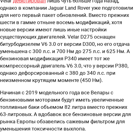
Velar
дебютировал
лишь чуть больше года назад,
однако в компании Jaguar Land Rover уже подготовили
для него первый пакет обновлений. Вместо прежних
шести в гамме отныне восемь модификаций, хотя
новые версии имеют лишь иные настройки
существующих двигателей. Velar D275 оснащен
битурбодизелем V6 3.0 от версии D300, но его отдача
уменьшена с 300 л.с. и 700 Нм до 275 л.с. и 625 Нм. А
бензиновая модификация P340 имеет тот же
компрессорный двигатель V6 3.0, что у версии P380,
однако дефорсированный с 380 до 340 л.с. при
неизменном крутящем моменте (450 Нм).
Начиная с 2019 модельного года все Велары с
бензиновыми моторами будут иметь увеличенные
топливные баки объемом 82 литра вместо прежних
63-литровых. А вдобавок все бензиновые версии для
рынка Европы обзавелись сажевым фильтром для
уменьшения токсичности выхлопа.