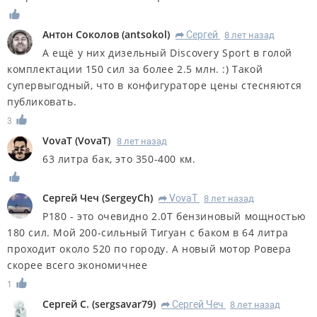
Антон Соколов
(
antsokol
)
Сергей
8 лет назад
R
А ещё у них дизельный Discovery Sport в голой
комплектации 150 сил за более 2.5 млн. :) Такой
супервыгодный, что в конфигураторе цены стесняются
публиковать.
3
VovaT
(
VovaT
)
8 лет назад
63 литра бак, это 350-400 км.
Сергей Чеч
(
SergeyCh
)
VovaT
8 лет назад
R
Р180 - это очевидно 2.0Т бензиновый мощностью
180 сил. Мой 200-сильный Тигуан с баком в 64 литра
проходит около 520 по городу. А новый мотор Ровера
скорее всего экономичнее
1
Сергей С.
(
sergsavar79
)
Сергей Чеч
8 лет назад
R