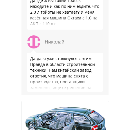
Да где ж вы такие трассы
находите и как по ним ездите, что
2.0 л тойоты не хватает? У меня
казённая машина Октаха с 1.6 на
АКП с 110 л.с.. …
Николай
Да-да, я уже столкнулся с этим.
Правда в области строительной
техники. Нам китайский завод
ответил, что машина снята с
производства, поставщики
заменены, ищите решение на
местном рынке. Ответ завода на
официальном бланке …