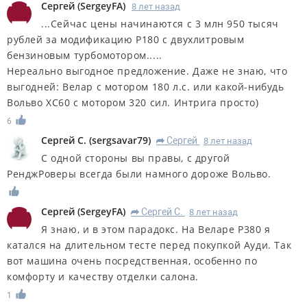
Сергей
(
SergeyFA
)
8 лет назад
...Сейчас цены начинаются с 3 млн 950 тысяч
рублей за модификацию P180 с двухлитровым
бензиновым турбомотором.....
Нереально выгодное предложение. Даже не знаю, что
выгодней: Велар с мотором 180 л.с. или какой-нибудь
Вольво ХС60 с мотором 320 сил. Интрига просто)
6
Сергей С.
(
sergsavar79
)
Сергей
8 лет назад
R
С одной стороны вы правы, с другой
РенджРоверы всегда были намного дороже Вольво.
Сергей
(
SergeyFA
)
Сергей С.
8 лет назад
R
Я знаю, и в этом парадокс. На Веларе Р380 я
катался на длительном тесте перед покупкой Ауди. Так
вот машина очень посредственная, особенно по
комфорту и качеству отделки салона.
1