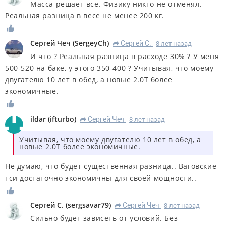
Масса решает все. Физику никто не отменял.
Реальная разница в весе не менее 200 кг.
Сергей Чеч
(
SergeyCh
)
Сергей С.
8 лет назад
R
И что ? Реальная разница в расходе 30% ? У меня
500-520 на баке, у этого 350-400 ? Учитывая, что моему
двугателю 10 лет в обед, а новые 2.0Т более
экономичные.
ildar
(
ifturbo
)
Сергей Чеч
8 лет назад
R
Учитывая, что моему двугателю 10 лет в обед, а
новые 2.0Т более экономичные.
Не думаю, что будет существенная разница.. Ваговские
тси достаточно экономичны для своей мощности..
Сергей С.
(
sergsavar79
)
Сергей Чеч
8 лет назад
R
Сильно будет зависеть от условий. Без