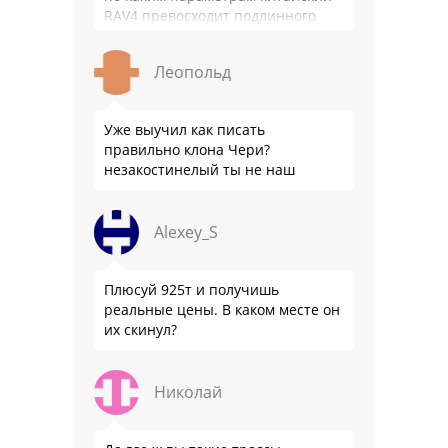
RAV4 превосходит подлинного
китайца: лучше и комфортнее
подвеска едет ровно и приятно …
Леопольд
Уже выучил как писать
правильно клона Чери?
незакостинелый ты не наш
Alexey_S
Плюсуй 925т и получишь
реальные цены. В каком месте он
их скинул?
Николай