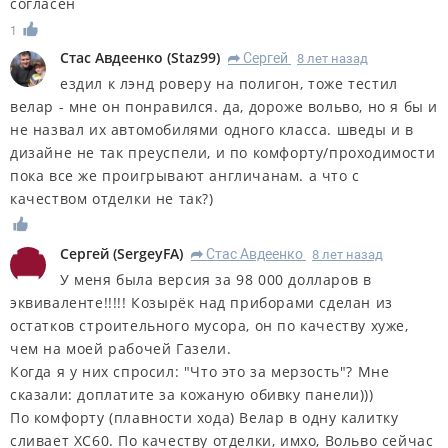
согласен
1
Стас Авдеенко
(
Staz99
)
Сергей
8 лет назад
R
ездил к лэнд роверу на полигон, тоже тестил
велар - мне он понравился. да, дороже вольво, но я бы и
не назвал их автомобилями одного класса. шведы и в
дизайне не так преуспели, и по комфорту/проходимости
пока все же проигрывают англичанам. а что с
качеством отделки не так?)
Сергей
(
SergeyFA
)
Стас Авдеенко
8 лет назад
R
У меня была версия за 98 000 долларов в
эквиваленте!!!!! Козырёк над приборами сделан из
остатков строительного мусора, он по качеству хуже,
чем на моей рабочей Газели.
Когда я у них спросил: "Что это за мерзость"? Мне
сказали: доплатите за кожаную обивку панели)))
По комфорту (плавности хода) Велар в одну калитку
сливает ХС60. По качеству отделки, имхо, Вольво сейчас