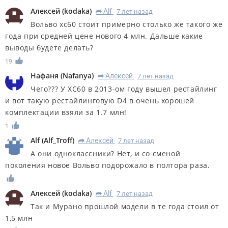
Алексей
(
kodaka
)
Alf
7 лет назад
R
Вольво xc60 стоит примерно столько же такого же
года при средней цене нового 4 млн. Дальше какие
выводы будете делать?
19
Нафаня
(
Nafanya
)
Алексей
7 лет назад
R
Чего??? У XC60 в 2013-ом году вышел рестайлинг
и вот такую рестайлинговую D4 в очень хорошей
комплектации взяли за 1.7 млн!
1
Alf
(
Alf_Troff
)
Алексей
7 лет назад
R
А они одноклассники? Нет, и со сменой
поколения новое Вольво подорожало в полтора раза.
Алексей
(
kodaka
)
Alf
7 лет назад
R
Так и Мурано прошлой модели в те года стоил от
1,5 млн