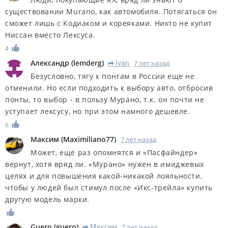
существовании Murano, как автомобиля. Потягаться он
сможет лишь с Кодиаком и кореяками. Никто не купит
Ниссан вместо Лексуса.
4
Александр
(
lemderg
)
Ivan
7 лет назад
R
Безусловно, тягу к понтам в России еще не
отменили. Но если подходить к выбору авто, отбросив
понты, то выбор - в пользу Мурано, т.к. он почти не
уступает лексусу, но при этом намного дешевле.
6
Максим
(
Maximiliano77
)
7 лет назад
Может, ещё раз опомнятся и «Пасфайндер»
вернут, хотя вряд ли. «Мурано» нужен в имиджевых
целях и для повышения какой-никакой лояльности,
чтобы у людей был стимул после «Икс-трейла» купить
другую модель марки.
Guero
(
guero
)
Максим
7 лет назад
R