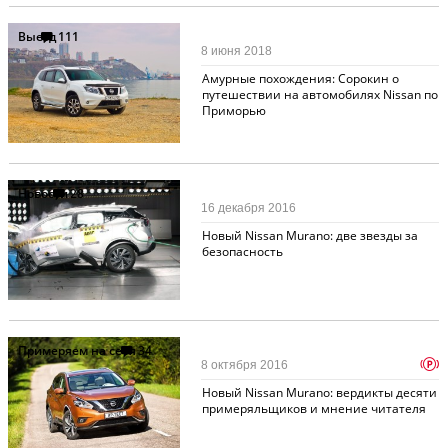
Выезд
111
8 июня 2018
Амурные похождения: Сорокин о
путешествии на автомобилях Nissan по
Приморью
Новости
28
16 декабря 2016
Новый Nissan Murano: две звезды за
безопасность
Примеряем на себя
34
p
8 октября 2016
Новый Nissan Murano: вердикты десяти
примеряльщиков и мнение читателя