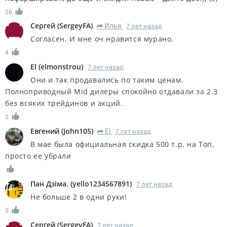
26
Сергей
(
SergeyFA
)
Илья
7 лет назад
R
Согласен. И мне оч нравится мурано.
4
El
(
elmonstrou
)
7 лет назад
Они и так продавались по таким ценам.
Полноприводный Mid дилеры спокойно отдавали за 2.3
без всяких трейдинов и акций.
2
Евгений
(
john105
)
El
7 лет назад
R
В мае была официальная скидка 500 т.р. на Топ,
просто ее убрали
Пан Дзiма.
(
yello1234567891
)
7 лет назад
Не больше 2 в одни руки!
5
Сергей
(
SergeyFA
)
7 лет назад