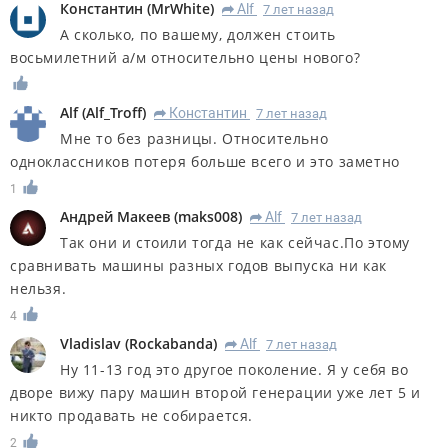
Константин
(
MrWhite
)
Alf
7 лет назад
R
А сколько, по вашему, должен стоить
восьмилетний а/м относительно цены нового?
Alf
(
Alf_Troff
)
Константин
7 лет назад
R
Мне то без разницы. Относительно
одноклассников потеря больше всего и это заметно
1
Андрей Макеев
(
maks008
)
Alf
7 лет назад
R
Так они и стоили тогда не как сейчас.По этому
сравнивать машины разных годов выпуска ни как
нельзя.
4
Vladislav
(
Rockabanda
)
Alf
7 лет назад
R
Ну 11-13 год это другое поколение. Я у себя во
дворе вижу пару машин второй генерации уже лет 5 и
никто продавать не собирается.
2