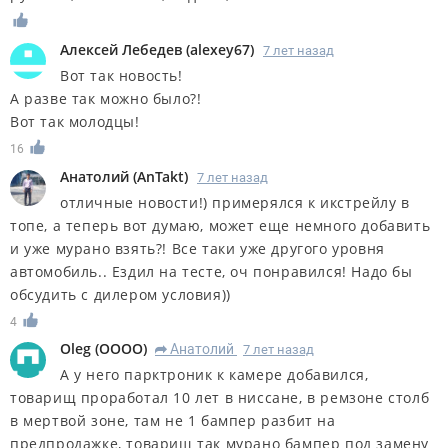
Алексей Лебедев
(
alexey67
)
7 лет назад
Вот так новость!
А разве так можно было?!
Вот так молодцы!
16
Анатолий
(
AnTakt
)
7 лет назад
отличные новости!) примерялся к икстрейлу в
топе, а теперь вот думаю, может еще немного добавить
и уже мурано взять?! Все таки уже другого уровня
автомобиль.. Ездил на тесте, оч понравился! Надо бы
обсудить с дилером условия))
4
Oleg
(
OOOO
)
Анатолий
7 лет назад
R
А у него парктроник к камере добавился,
товарищ проработал 10 лет в ниссане, в ремзоне столб
в мертвой зоне, там не 1 бампер разбит на
предпродажке, товарищ так мурано бампер под замену