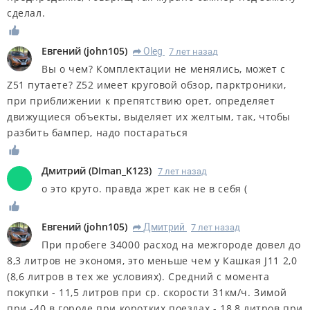
сделал.
Евгений
(
john105
)
Oleg
7 лет назад
R
Вы о чем? Комплектации не менялись, может с
Z51 путаете? Z52 имеет круговой обзор, парктроники,
при приближении к препятствию орет, определяет
движущиеся объекты, выделяет их желтым, так, чтобы
разбить бампер, надо постараться
Дмитрий
(
DIman_K123
)
7 лет назад
о это круто. правда жрет как не в себя (
Евгений
(
john105
)
Дмитрий
7 лет назад
R
При пробеге 34000 расход на межгороде довел до
8,3 литров не экономя, это меньше чем у Кашкая J11 2,0
(8,6 литров в тех же условиях). Средний с момента
покупки - 11,5 литров при ср. скорости 31км/ч. Зимой
при -40 в городе при коротких поездах - 18,8 литров при