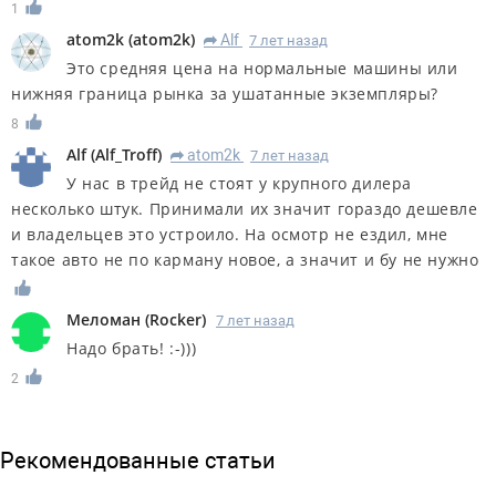
1
atom2k
(
atom2k
)
Alf
7 лет назад
R
Это средняя цена на нормальные машины или
нижняя граница рынка за ушатанные экземпляры?
8
Alf
(
Alf_Troff
)
atom2k
7 лет назад
R
У нас в трейд не стоят у крупного дилера
несколько штук. Принимали их значит гораздо дешевле
и владельцев это устроило. На осмотр не ездил, мне
такое авто не по карману новое, а значит и бу не нужно
Меломан
(
Rocker
)
7 лет назад
Надо брать! :-)))
2
Рекомендованные статьи