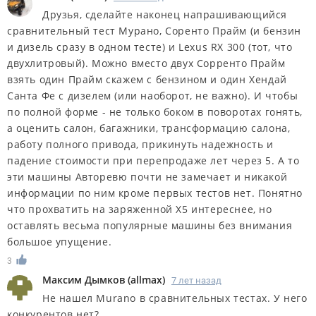
Друзья, сделайте наконец напрашивающийся
сравнительный тест Мурано, Соренто Прайм (и бензин
и дизель сразу в одном тесте) и Lexus RX 300 (тот, что
двухлитровый). Можно вместо двух Сорренто Прайм
взять один Прайм скажем с бензином и один Хендай
Санта Фе с дизелем (или наоборот, не важно). И чтобы
по полной форме - не только боком в поворотах гонять,
а оценить салон, багажники, трансформацию салона,
работу полного привода, прикинуть надежность и
падение стоимости при перепродаже лет через 5. А то
эти машины Авторевю почти не замечает и никакой
информации по ним кроме первых тестов нет. Понятно
что прохватить на заряженной Х5 интереснее, но
оставлять весьма популярные машины без внимания
большое упущение.
3
Максим Дымков
(
allmax
)
7 лет назад
Не нашел Murano в сравнительных тестах. У него
конкурентов нет?