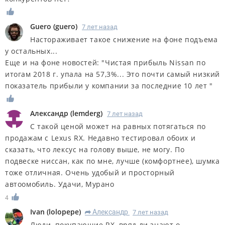
Guero
(
guero
)
7 лет назад
Настораживает такое снижение на фоне подъема
у остальных...
Еще и на фоне новостей: "Чистая прибыль Nissan по
итогам 2018 г. упала на 57,3%... Это почти самый низкий
показатель прибыли у компании за последние 10 лет "
Александр
(
lemderg
)
7 лет назад
С такой ценой может на равных потягаться по
продажам с Lexus RX. Недавно тестировал обоих и
сказать, что лексус на голову выше, не могу. По
подвеске ниссан, как по мне, лучше (комфортнее), шумка
тоже отличная. Очень удобый и просторный
автоомобиль. Удачи, Мурано
4
Ivan
(
lolopepe
)
Александр
7 лет назад
R
Люди, покупающие RX, вряд ли знают о