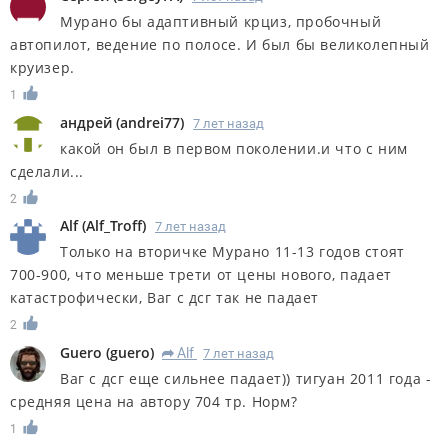
Мурано бы адаптивный крциз, пробочный
автопилот, ведение по полосе. И был бы великолепный
круизер.
1
андрей
(
andrei77
)
7 лет назад
какой он был в первом поколении.и что с ним
сделали...
2
Alf
(
Alf_Troff
)
7 лет назад
Только на вторичке Мурано 11-13 годов стоят
700-900, что меньше трети от цены нового, падает
катастрофически, Ваг с дсг так не падает
2
Guero
(
guero
)
Alf
7 лет назад
R
Ваг с дсг еще сильнее падает)) тигуан 2011 года -
средняя цена на автору 704 тр. Норм?
1