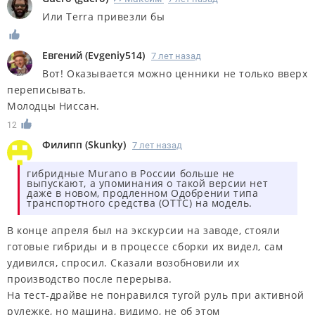
Или Terra привезли бы
Евгений
(
Evgeniy514
)
7 лет назад
Вот! Оказывается можно ценники не только вверх
переписывать.
Молодцы Ниссан.
12
Филипп
(
Skunky
)
7 лет назад
гибридные Murano в России больше не
выпускают, а упоминания о такой версии нет
даже в новом, продленном Одобрении типа
транспортного средства (ОТТС) на модель.
В конце апреля был на экскурсии на заводе, стояли
готовые гибриды и в процессе сборки их видел, сам
удивился, спросил. Сказали возобновили их
производство после перерыва.
На тест-драйве не понравился тугой руль при активной
рулежке, но машина, видимо, не об этом