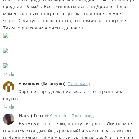
средней 16 км/ч. Все скиншоты есть на Драйве. Плюс
моментальный прогрев - стрелка ож движется уже
через 2 минуты после старта, экономия на прогреве.
Так что расходом я очень доволен
10
Alexander
(
Sarumyan
)
7 лет назад
Хорошее предложение, жаль, что страшный,
сцуко (
14
Илья
(
iTop
)
Alexander
7 лет назад
R
Ну тут уж, знаете ли, на вкус и цвет... Лично мне
нравится этот дизайн, красивый! А учитывая то как он
нафарширован, да еще и скидки новые - дайте две!)) (с)