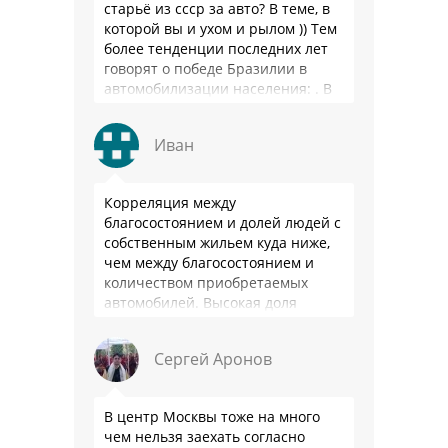
старьё из ссср за авто? В теме, в
которой вы и ухом и рылом )) Тем
более тенденции последних лет
говорят о победе Бразилии в
автомобилизации населения: . В
2025 …
Иван
Корреляция между
благосостоянием и долей людей с
собственным жильем куда ниже,
чем между благосостоянием и
количеством приобретаемых
автомобилей. Высокая доля
владения в РФ - это не смещение
приоритетов из-за высокого
Сергей Аронов
уровня жизни, …
В центр Москвы тоже на много
чем нельзя заехать согласно