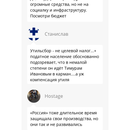
огромные средства, но не на
социалку и инфраструктуру.
Посмотри бюджет
Станислав
Утильсбор - не целевой налог...+
податное население обоснованно
подозревает, что в немалой
степени он идёт Тимурам
Ивановым в карман....а уж
компенсация утиля
производителям настолько мутна,
что прям эталон коррупции
Hostage
«Россия» тоже длительное время
защищала свои производства, но
они так и не развивались