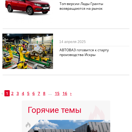
Топ-версии Лады Гранты
возвращаются на рынок
Новости
231
14 апреля 2025
АВТОВАЗ готовится к старту
производства Искры
‹
1
2
3
4
5
6
7
8
...
15
16
›
Горячие темы