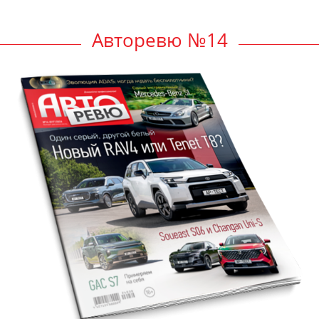
Авторевю №14