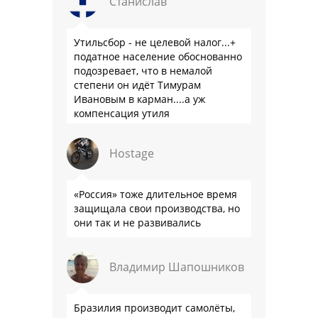
Станислав
Утильсбор - не целевой налог...+
податное население обоснованно
подозревает, что в немалой
степени он идёт Тимурам
Ивановым в карман....а уж
компенсация утиля
производителям настолько мутна,
что прям эталон коррупции
Hostage
«Россия» тоже длительное время
защищала свои производства, но
они так и не развивались
Владимир Шапошников
Бразилия производит самолёты,