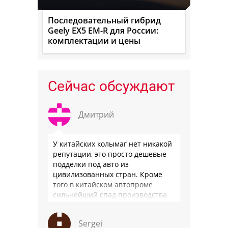
Последовательный гибрид
Geely EX5 EM-R для России:
комплектации и цены
Сейчас обсуждают
Дмитрий
У китайских колымаг нет никакой
репутации, это просто дешевые
подделки под авто из
цивилизованных стран. Кроме
того в китайском автопроме
сильнейший спад производства
(более 20% по итогам года)и
почти все китайские
Sergei
производители работают …