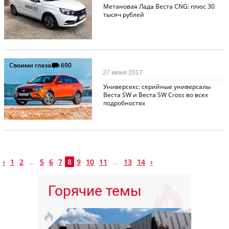
Метановая Лада Веста CNG: плюс 30
тысяч рублей
Своими глазами
690
27 июня 2017
Универсекс: серийные универсалы
Веста SW и Веста SW Cross во всех
подробностях
‹
1
2
...
5
6
7
8
9
10
11
...
13
14
›
Горячие темы