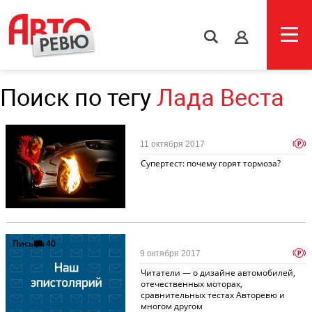
s
Поиск по тегу
Лада Веста
Супертест
255
p
11 октября 2017
Супертест: почему горят тормоза?
Письма
40
p
9 октября 2017
Читатели — о дизайне автомобилей,
отечественных моторах,
сравнительных тестах Авторевю и
многом другом