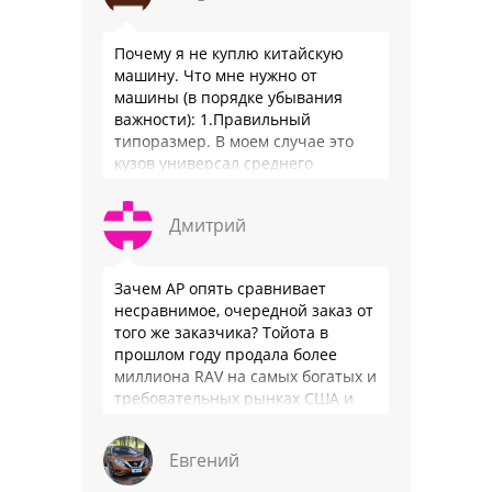
Почему я не куплю китайскую
машину. Что мне нужно от
машины (в порядке убывания
важности): 1.Правильный
типоразмер. В моем случае это
кузов универсал среднего
размера. 2.Надежность. Хочется
быть уверенным, что она меня
Дмитрий
везде довезет и …
Зачем АР опять сравнивает
несравнимое, очередной заказ от
того же заказчика? Тойота в
прошлом году продала более
миллиона RAV на самых богатых и
требовательных рынках США и
Японии, в очередной раз
подтвердив статус …
Евгений