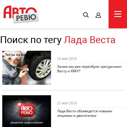
s
Поиск по тегу
Лада Веста
Тесты на надежность
52
13 мая 2016
Зачем мы уже переобули «ресурсные»
Весту и ХRAY?
Новости
55
12 мая 2016
Лада Веста обзаведется новыми
опциями и двигателем