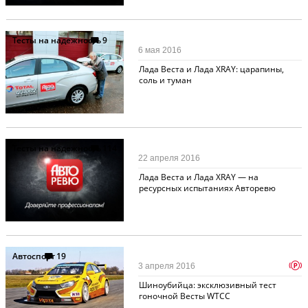
Тесты на надежность
9
6 мая 2016
Лада Веста и Лада XRAY: царапины,
соль и туман
Тесты на надежность
114
22 апреля 2016
Лада Веста и Лада XRAY — на
ресурсных испытаниях Авторевю
Автоспорт
19
p
3 апреля 2016
Шиноубийца: эксклюзивный тест
гоночной Весты WTCC