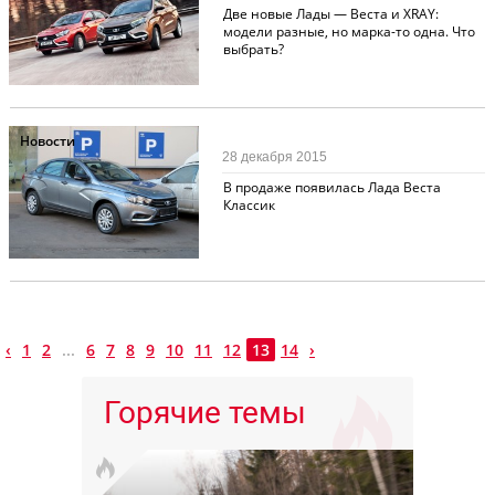
Две новые Лады — Веста и XRAY:
модели разные, но марка-то одна. Что
выбрать?
Новости
28 декабря 2015
В продаже появилась Лада Веста
Классик
‹
1
2
...
6
7
8
9
10
11
12
13
14
›
Горячие темы