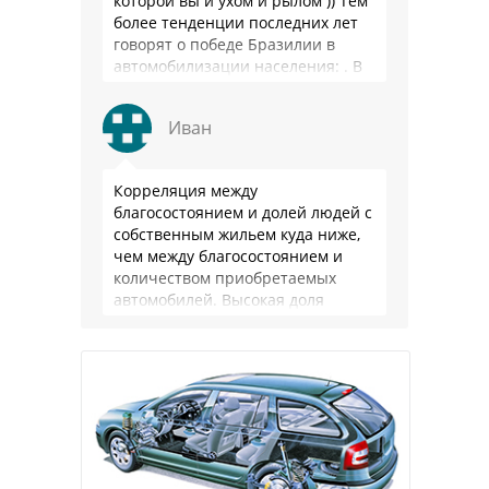
которой вы и ухом и рылом )) Тем
более тенденции последних лет
говорят о победе Бразилии в
автомобилизации населения: . В
2025 …
Иван
Корреляция между
благосостоянием и долей людей с
собственным жильем куда ниже,
чем между благосостоянием и
количеством приобретаемых
автомобилей. Высокая доля
владения в РФ - это не смещение
приоритетов из-за высокого
уровня жизни, …