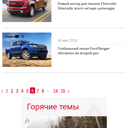
Новый мотор для пикапа Chevrolet
Silverado: всего четыре цилиндра
Новости
19
16 мая 2018
Глобальный пикап Ford Ranger
обновлен во второй раз
‹
1
2
3
4
5
6
7
8
...
14
15
›
Горячие темы