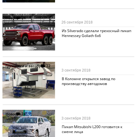
Новости
24
26 сентября 2018
Из Silverado сделали трехосный пикап
Hennessey Goliath 6x6
Грузовики и автобусы
22
3 сентября 2018
В Коломне открылся завод по
производству автодомов
Новости
24
3 сентября 2018
Пикап Mitsubishi L200 готовится к
смене лица