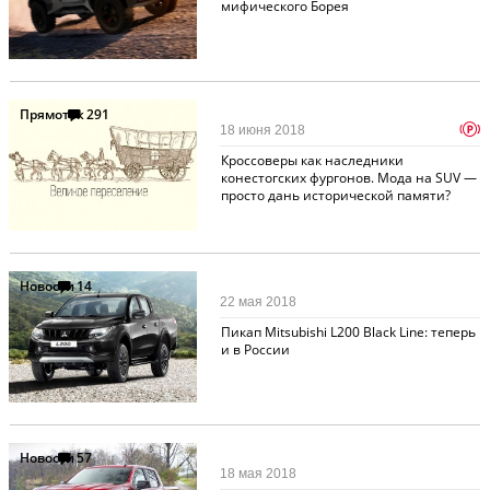
мифического Борея
Прямоток
291
p
18 июня 2018
Кроссоверы как наследники
конестогских фургонов. Мода на SUV —
просто дань исторической памяти?
Новости
14
22 мая 2018
Пикап Mitsubishi L200 Black Line: теперь
и в России
Новости
57
18 мая 2018