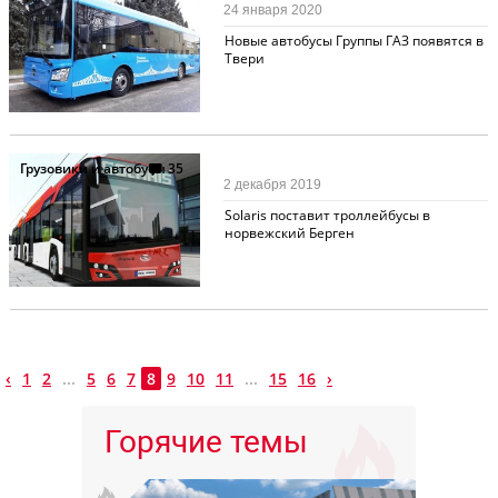
24 января 2020
Новые автобусы Группы ГАЗ появятся в
Твери
Грузовики и автобусы
35
2 декабря 2019
Solaris поставит троллейбусы в
норвежский Берген
‹
1
2
...
5
6
7
8
9
10
11
...
15
16
›
Горячие темы