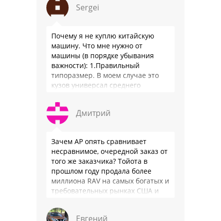
Sergei
производители работают …
Почему я не куплю китайскую
машину. Что мне нужно от
машины (в порядке убывания
важности): 1.Правильный
типоразмер. В моем случае это
кузов универсал среднего
размера. 2.Надежность. Хочется
быть уверенным, что она меня
Дмитрий
везде довезет и …
Зачем АР опять сравнивает
несравнимое, очередной заказ от
того же заказчика? Тойота в
прошлом году продала более
миллиона RAV на самых богатых и
требовательных рынках США и
Японии, в очередной раз
подтвердив статус …
Евгений