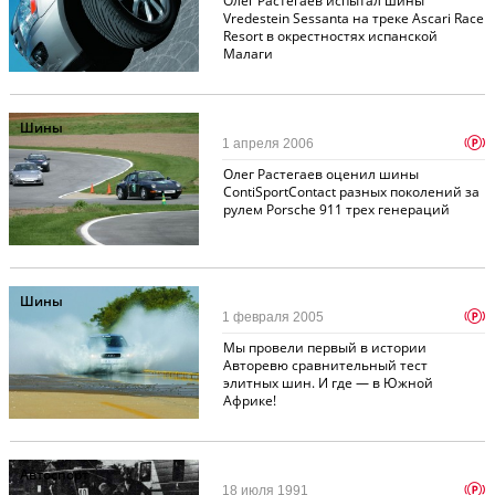
Олег Растегаев испытал шины
Vredestein Sessanta на треке Ascari Race
Resort в окрестностях испанской
Малаги
Шины
p
1 апреля 2006
Олег Растегаев оценил шины
ContiSportContact разных поколений за
рулем Porsche 911 трех генераций
Шины
p
1 февраля 2005
Мы провели первый в истории
Авторевю сравнительный тест
элитных шин. И где — в Южной
Африке!
Автоспорт
p
18 июля 1991