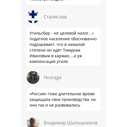
Станислав
Утильсбор - не целевой налог...+
податное население обоснованно
подозревает, что в немалой
степени он идёт Тимурам
Ивановым в карман....а уж
компенсация утиля
производителям настолько мутна,
что прям эталон коррупции
Hostage
«Россия» тоже длительное время
защищала свои производства, но
они так и не развивались
Владимир Шапошников