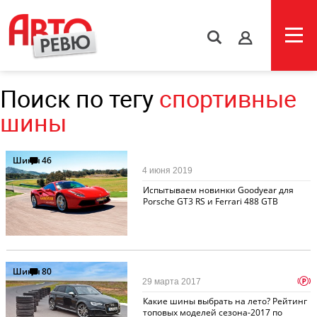
s
Поиск по тегу
спортивные
шины
Шины
46
4 июня 2019
Испытываем новинки Goodyear для
Porsche GT3 RS и Ferrari 488 GTB
Шины
80
p
29 марта 2017
Какие шины выбрать на лето? Рейтинг
топовых моделей сезона-2017 по