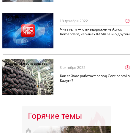
Письма
267
p
18 декабря 2022
Читатели — о внедорожнике Aurus
Komendant, кабинах КАМАЗа и о другом
Заводы и производства
p
3 октября 2022
304
Как сейчас работает завод Continental в
Калуге?
Горячие темы