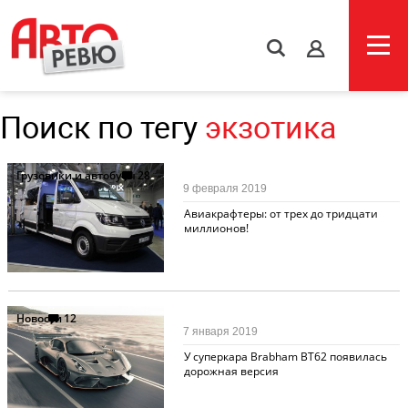
s
Поиск по тегу
экзотика
Грузовики и автобусы
28
9 февраля 2019
Авиакрафтеры: от трех до тридцати
миллионов!
Новости
12
7 января 2019
У суперкара Brabham BT62 появилась
дорожная версия