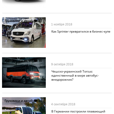
Грузовики и автобусы
22
1 ноября 2018
Как Sprinter превратился в бизнес-купе
Грузовики и автобусы
30
9 октября 2018
Чешско-украинский Torsus:
единственный в мире автобус-
внедорожник?
Грузовики и автобусы
34
4 сентября 2018
В Германии построили плавающий