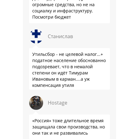
огромные средства, но не на
социалку и инфраструктуру.
Посмотри бюджет
Станислав
Утильсбор - не целевой налог...+
податное население обоснованно
подозревает, что в немалой
степени он идёт Тимурам
Ивановым в карман....а уж
компенсация утиля
производителям настолько мутна,
что прям эталон коррупции
Hostage
«Россия» тоже длительное время
защищала свои производства, но
они так и не развивались