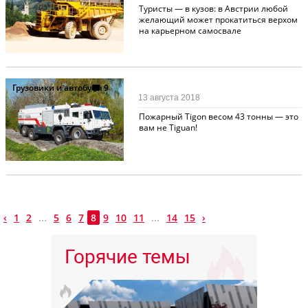
Туристы — в кузов: в Австрии любой
желающий может прокатиться верхом
на карьерном самосвале
Грузовики и автобусы
9
13 августа 2018
Пожарный Tigon весом 43 тонны — это
вам не Tiguan!
‹
1
2
...
5
6
7
8
9
10
11
...
14
15
›
Горячие темы