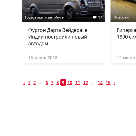
Грузовики и автобусы
17
Новости
Фургон Дарта Вейдера: в
Гиперкар
Индии построили новый
1800 си
автодом
15 марта 2018
12 марта
‹
1
2
...
6
7
8
9
10
11
12
...
14
15
›