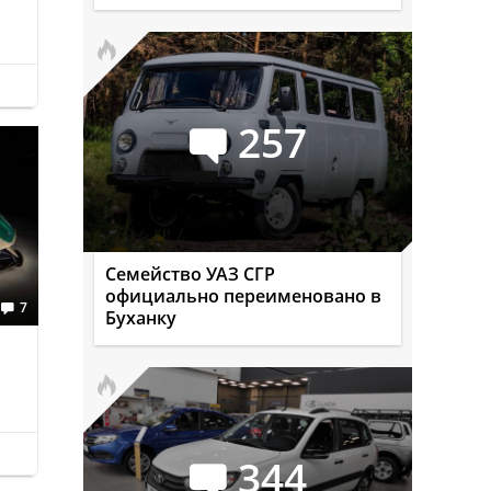
257
Семейство УАЗ СГР
официально переименовано в
7
Буханку
344