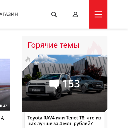
АГАЗИН
s
Горячие темы
153
42
Toyota RAV4 или Tenet T8: что из
ША
них лучше за 4 млн рублей?