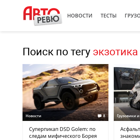
НОВОСТИ
ТЕСТЫ
ГРУЗ
Поиск по тегу
экзотика
Новости
8
Грузовики и
Суперпикап DSD Golem: по
Асфальт
следам мифического Борея
знаком