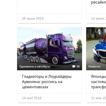
ресайкл
28 июня 2018
14 июня 
Грузовики и автобусы
36
Новости
Гладиаторы и Лоурайдеры
Японцы
Аувинена: роспись на
настоящ
цементовозах
трансфо
14 мая 2018
11 мая 2