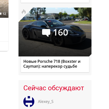
12
160
а
Новые Porsche 718 (Boxster и
Cayman): наперекор судьбе
Сейчас обсуждают
Alexey_S