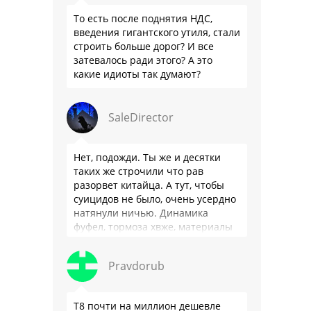
То есть после поднятия НДС,
введения гигантского утиля, стали
строить больше дорог? И все
затевалось ради этого? А это
какие идиоты так думают?
SaleDirector
Нет, подожди. Ты же и десятки
таких же строчили что рав
разорвет китайца. А тут, чтобы
суицидов не было, очень усердно
натянули ничью. Динамика
фуфел, тормоза хвже, материалы
салона хуже. Не, …
Pravdorub
Т8 почти на миллион дешевле