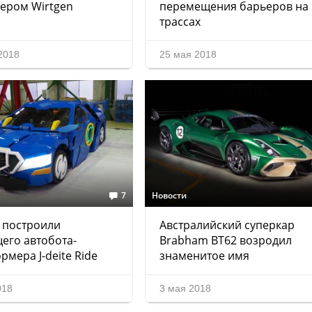
ером Wirtgen
перемещения барьеров на
трассах
2018
25 мая 2018
7
Новости
 построили
Австралийский суперкар
его автобота-
Brabham BT62 возродил
рмера J-deite Ride
знаменитое имя
018
3 мая 2018