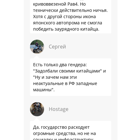
кривоввезеной Рав4. Но
технически действительно ничья.
Хотя с другой стороны икона
японского автопрома не смогла
победить заурядного китайца.
Сергей
Есть только два гендера:
"Задолбали своими китайцами" и
"Ну и зачем нам эти
неактуальные в РФ западные
машины".
Hostage
Да, государство расходует
огромные средства, но не на
социалку и инфраструктуру.