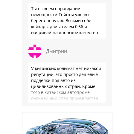
Ты в своем оправдании
немощности Тойоты уже все
берега попутал. Возьми себе
кейкар с двигателем 0,66 и
наяривай на японское качество
Дмитрий
У китайских колымаг нет никакой
репутации, это просто дешевые
подделки под авто из
цивилизованных стран. Кроме
того в китайском автопроме
сильнейший спад производства
(более 20% по итогам года)и
почти все китайские
производители работают …