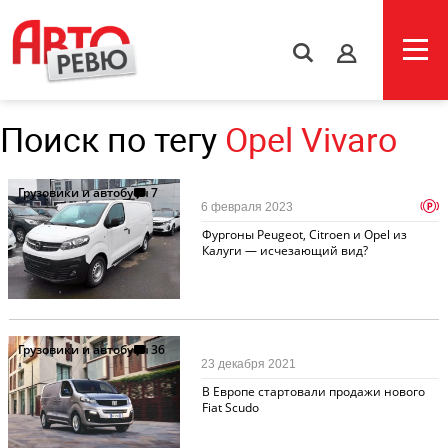
s
Поиск по тегу
Opel Vivaro
Грузовики и автобусы
7
p
6 февраля 2023
Фургоны Peugeot, Citroen и Opel из
Калуги — исчезающий вид?
Грузовики и автобусы
36
23 декабря 2021
В Европе стартовали продажи нового
Fiat Scudo