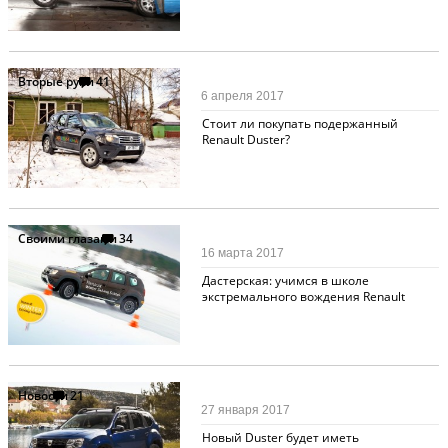
Вторые руки
41
6 апреля 2017
Стоит ли покупать подержанный
Renault Duster?
Своими глазами
34
16 марта 2017
Дастерская: учимся в школе
экстремального вождения Renault
Новости
21
27 января 2017
Новый Duster будет иметь