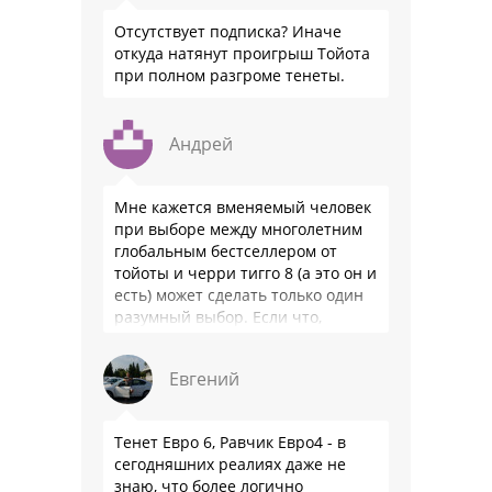
Отсутствует подписка? Иначе
откуда натянут проигрыш Тойота
при полном разгроме тенеты.
Андрей
Мне кажется вменяемый человек
при выборе между многолетним
глобальным бестселлером от
тойоты и черри тигго 8 (а это он и
есть) может сделать только один
разумный выбор. Если что,
владею черри уже …
Евгений
Тенет Евро 6, Равчик Евро4 - в
сегодняшних реалиях даже не
знаю, что более логично