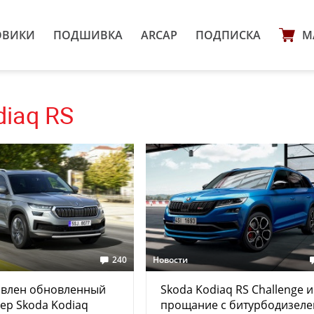
ОВИКИ
ПОДШИВКА
ARCAP
ПОДПИСКА
М
diaq RS
240
Новости
авлен обновленный
Skoda Kodiaq RS Challenge и
ер Skoda Kodiaq
прощание с битурбодизел