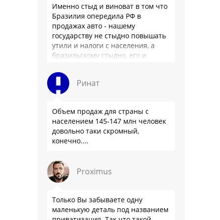
Именно стыд и виноват в том что
Бразилия опередила РФ в
продажах авто - нашему
государству не стыдно повышать
утили и налоги с населения, а
бразильскому стыдно, его и
смести могут на …
Ринат
Объем продаж для страны с
населением 145-147 млн человек
довольно таки скромный,
конечно....
Proximus
Только Вы забываете одну
маленькую деталь под названием
приватизация. Так что такой