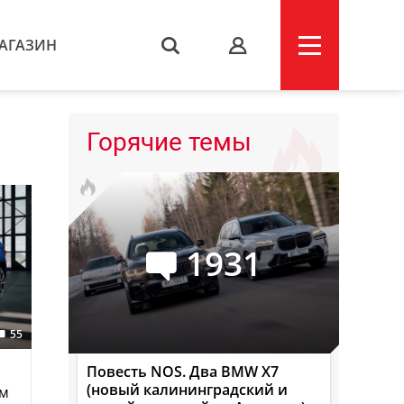
АГАЗИН
s
Горячие темы
1931
55
Повесть NOS. Два BMW X7
(новый калининградский и
ем