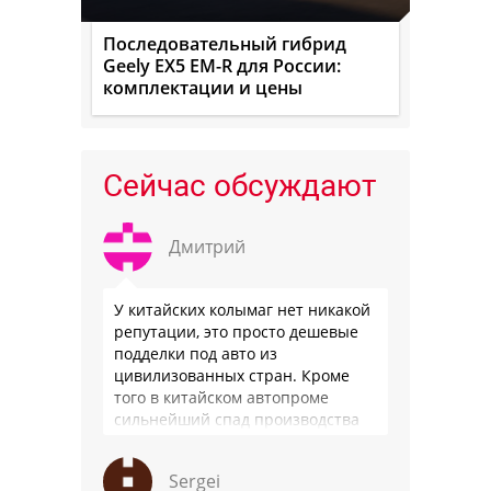
Последовательный гибрид
Geely EX5 EM-R для России:
комплектации и цены
Сейчас обсуждают
Дмитрий
У китайских колымаг нет никакой
репутации, это просто дешевые
подделки под авто из
цивилизованных стран. Кроме
того в китайском автопроме
сильнейший спад производства
(более 20% по итогам года)и
почти все китайские
Sergei
производители работают …