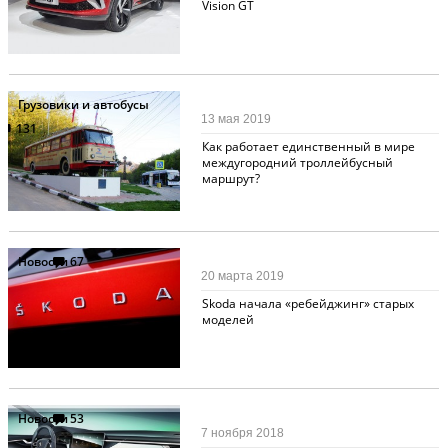
Vision GT
Грузовики и автобусы
13 мая 2019
131
Как работает единственный в мире
междугородний троллейбусный
маршрут?
Новости
67
20 марта 2019
Skoda начала «ребейджинг» старых
моделей
Новости
53
7 ноября 2018