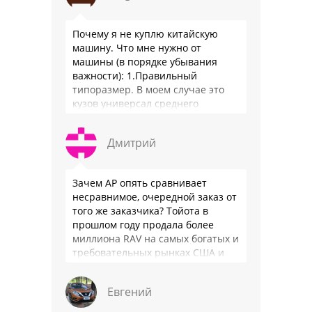
Почему я не куплю китайскую
машину. Что мне нужно от
машины (в порядке убывания
важности): 1.Правильный
типоразмер. В моем случае это
кузов универсал среднего
размера. 2.Надежность. Хочется
быть уверенным, что она меня
Дмитрий
везде довезет и …
Зачем АР опять сравнивает
несравнимое, очередной заказ от
того же заказчика? Тойота в
прошлом году продала более
миллиона RAV на самых богатых и
требовательных рынках США и
Японии, в очередной раз
подтвердив статус …
Евгений