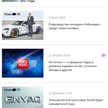
Новости
30
3 июня 2020
В руководстве концерна Volkswagen
грядут перестановки
Письма
248
p
25 апреля 2020
Читатели — о продажах Ауруса,
дневных ходовых огнях, оттенках
Шкоды и другом
Новости
72
12 февраля 2020
Электрический кроссовер Skoda будет
называться Enyaq