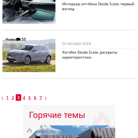
Интерьер хэтчбека Skoda Scala: первый
взгляд
Новости
55
24 октября 2018
Хэтчбек Skoda Scala: раскрыты
характеристики
‹
1
2
3
4
5
6
7
›
Горячие темы