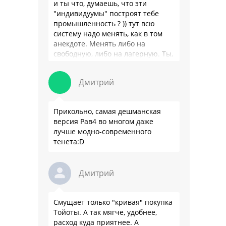
и ты что, думаешь, что эти
"индивидуумы" построят тебе
промышленность ? )) тут всю
систему надо менять, как в том
анекдоте. Менять либо на
свободную, либо на лагерную. Ты,
я так понимаю, …
Дмитрий
Прикольно, самая дешманская
версия Рав4 во многом даже
лучше модно-современного
тенета:D
Дмитрий
Смущает только "кривая" покупка
Тойоты. А так мягче, удобнее,
расход куда приятнее. А