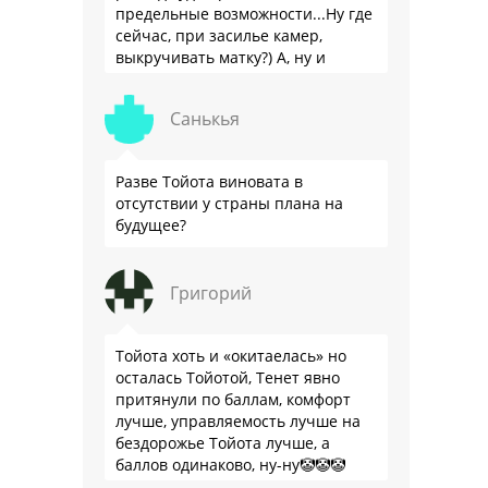
предельные возможности...Ну где
сейчас, при засилье камер,
выкручивать матку?) А, ну и
пресловутую ликвидность тоже не
забываем.
Санькья
Разве Тойота виновата в
отсутствии у страны плана на
будущее?
Григорий
Тойота хоть и «окитаелась» но
осталась Тойотой, Тенет явно
притянули по баллам, комфорт
лучше, управляемость лучше на
бездорожье Тойота лучше, а
баллов одинаково, ну-ну🤡🤡🤡