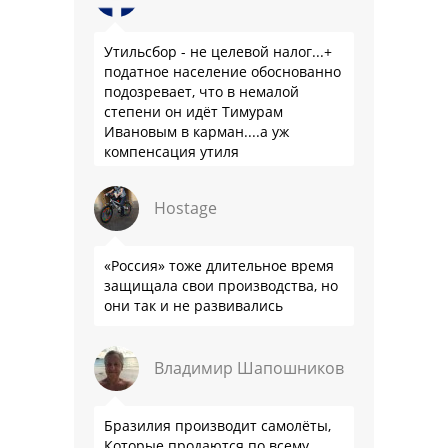
Утильсбор - не целевой налог...+
податное население обоснованно
подозревает, что в немалой
степени он идёт Тимурам
Ивановым в карман....а уж
компенсация утиля
производителям настолько мутна,
что прям эталон коррупции
Hostage
«Россия» тоже длительное время
защищала свои производства, но
они так и не развивались
Владимир Шапошников
Бразилия производит самолёты,
Которые продаются по всему