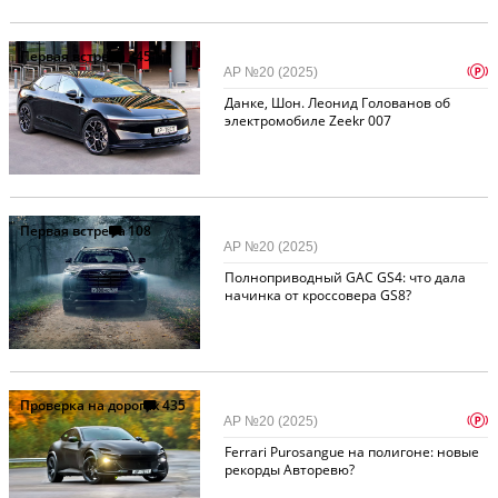
Первая встреча
345
p
АР №20 (2025)
Данке, Шон. Леонид Голованов об
электромобиле Zeekr 007
Первая встреча
108
АР №20 (2025)
Полноприводный GAC GS4: что дала
начинка от кроссовера GS8?
Проверка на дорогах
435
p
АР №20 (2025)
Ferrari Purosangue на полигоне: новые
рекорды Авторевю?